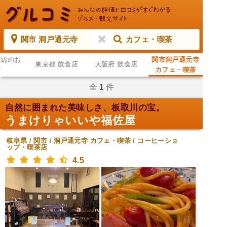
関市 洞戸通元寺
カフェ・喫茶
周辺のお
関市洞戸通元寺
東京都 飲食店
大阪府 飲食店
店
カフェ・喫茶
全
1
件
自然に囲まれた美味しさ、板取川の宝。
うまけりゃいいや福佐屋
岐阜県
/
関市
/
洞戸通元寺
カフェ・喫茶
/
コーヒーショ
ップ・喫茶店
4.5