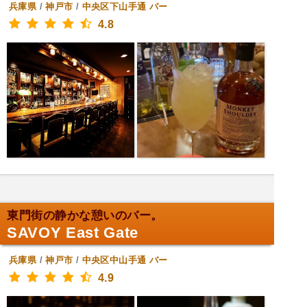
兵庫県
/
神戸市
/
中央区下山手通
バー
4.8
東門街の静かな憩いのバー。
SAVOY East Gate
兵庫県
/
神戸市
/
中央区中山手通
バー
4.9