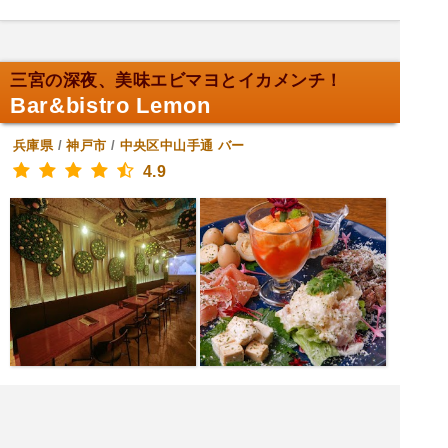
三宮の深夜、美味エビマヨとイカメンチ！
Bar&bistro Lemon
兵庫県
/
神戸市
/
中央区中山手通
バー
4.9
[金土日月木] 18:00～3:00
[火] 18:00～0:00
[水] 定休日