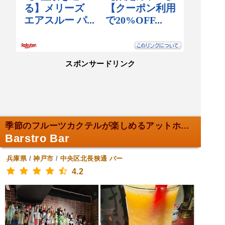
スポンサードリンク
季節のフルーツカクテルが楽しめるアットホームなバー...
Barstro Bar
兵庫県
/
神戸市
/
中央区北長狭通
バー
4.2