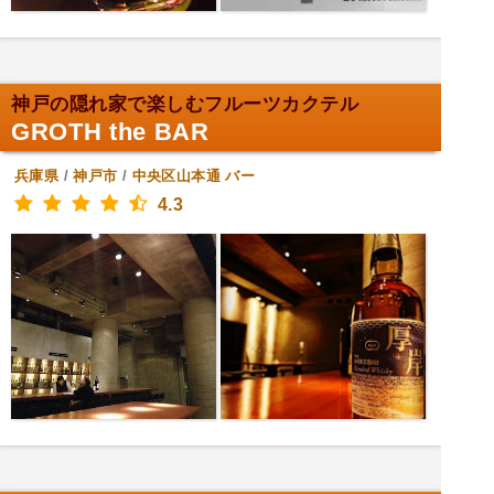
神戸の隠れ家で楽しむフルーツカクテル️
GROTH the BAR
兵庫県
/
神戸市
/
中央区山本通
バー
4.3