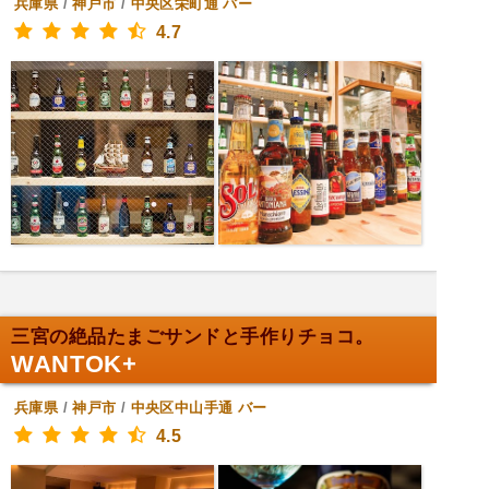
兵庫県
/
神戸市
/
中央区栄町通
バー
4.7
三宮の絶品たまごサンドと手作りチョコ。
WANTOK+
兵庫県
/
神戸市
/
中央区中山手通
バー
4.5