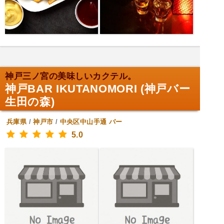
神戸三ノ宮の美味しいカクテル。
神戸BAR IKUTANOMORI (神戸バー
生田の森)
兵庫県
/
神戸市
/
中央区中山手通
バー
5.0