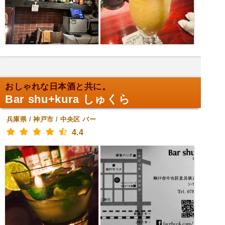
おしゃれな日本酒と共に。
Bar shu+kura しゅくら
兵庫県
/
神戸市
/
中央区
バー
4.4