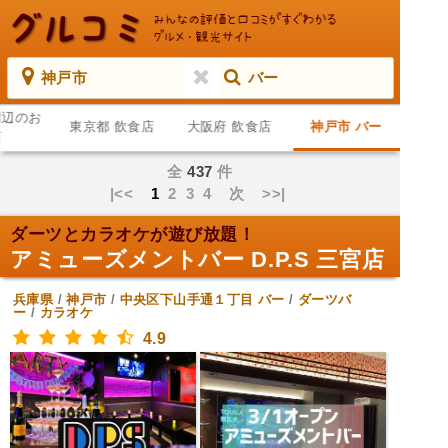
神戸市
バー
周辺のお
東京都 飲食店
大阪府 飲食店
神戸市 バー
店
全
437
件
|<<
1
2
3
4
次
>>|
ダーツとカラオケが遊び放題！
アミューズメントバー D.P.S 三宮店
兵庫県
/
神戸市
/
中央区下山手通１丁目
バー
/
ダーツバ
ー
/
カラオケ
4.9