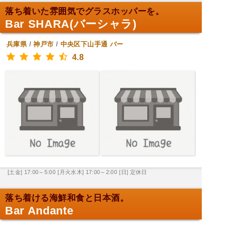
落ち着いた雰囲気でグラスホッパーを。
Bar SHARA(バーシャラ)
兵庫県
/
神戸市
/
中央区下山手通
バー
4.8
[土金] 17:00～5:00
[月火水木] 17:00～2:00
[日] 定休日
落ち着ける海鮮和食と日本酒。
Bar Andante