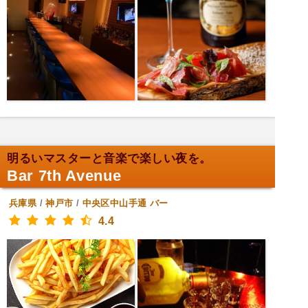
明るいマスターと音楽で楽しい夜を。
Bar 7th Avenue
兵庫県
/
神戸市
/
中央区中山手通
バー
4.4