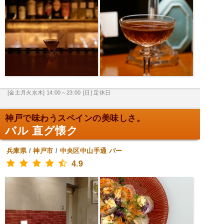
[金土月火水木] 14:00～23:00
[日] 定休日
神戸で味わうスペインの美味しさ。
バル 直グ懐ク
兵庫県
/
神戸市
/
中央区中山手通
バー
4.9