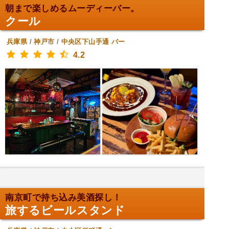
朝まで楽しめるムーディーバー。
クール
兵庫県
/
神戸市
/
中央区下山手通
バー
4.2
南京町で持ち込み美酒探し！
旅するビールスタンド