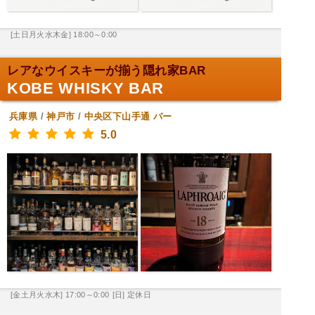
[土日月火水木金] 18:00～0:00
レアなウイスキーが揃う隠れ家BAR
KOBE WHISKY BAR
兵庫県
/
神戸市
/
中央区下山手通
バー
5.0
[金土月火水木] 17:00～0:00
[日] 定休日