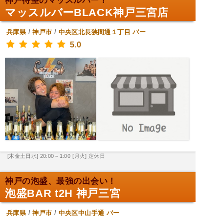
神戸待望のマッスルバー！
マッスルバーBLACK神戸三宮店
兵庫県
/
神戸市
/
中央区北長狭間通１丁目
バー
5.0
[木金土日水] 20:00～1:00
[月火] 定休日
神戸の泡盛、最強の出会い！
泡盛BAR t2H 神戸三宮
兵庫県
/
神戸市
/
中央区中山手通
バー