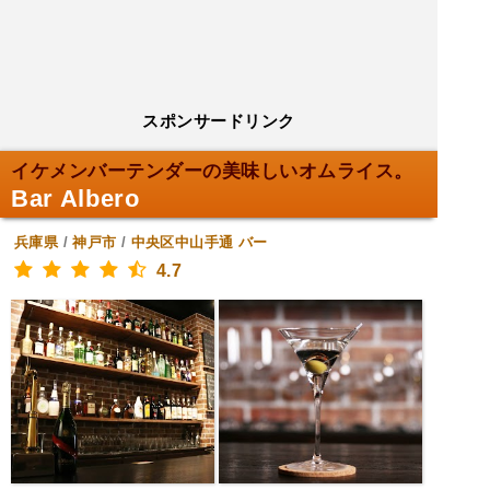
スポンサードリンク
イケメンバーテンダーの美味しいオムライス。
Bar Albero
兵庫県
/
神戸市
/
中央区中山手通
バー
4.7