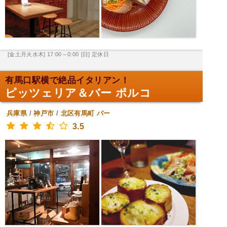
[金土月火水木] 17:00～0:00
[日] 定休日
有馬口駅横で絶品イタリアン！
ピッツェリア＆バー ポルコ
兵庫県
/
神戸市
/
北区有馬町
バー
3.5