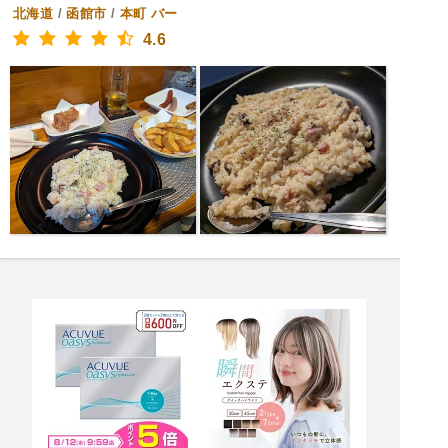
北海道
/
函館市
/
本町
バー
4.6