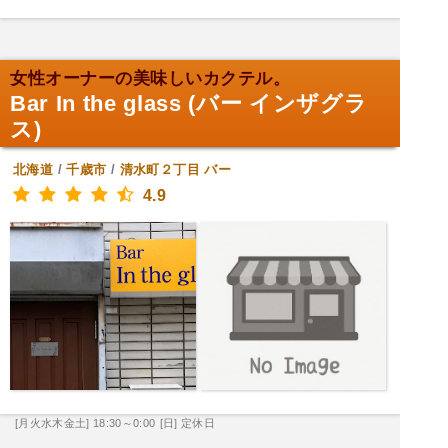
女性オーナーの美味しいカクテル。
Bar In the glass (バー インザグラ
ス)
北海道
/
千歳市
/
清水町２丁目
バー
4.9
[月火水木金土] 18:30～0:00
[日] 定休日