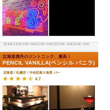
[水木金土月火] 0:00～6:00,17:30～0:00
[日] 0:00～6:00,13:30～0:00
北海道積丹のジントニック、最高！
PENCIL VANILLA(ペンシル バニラ)
北海道
/
札幌市
/
中央区南３条西
バー
4.7