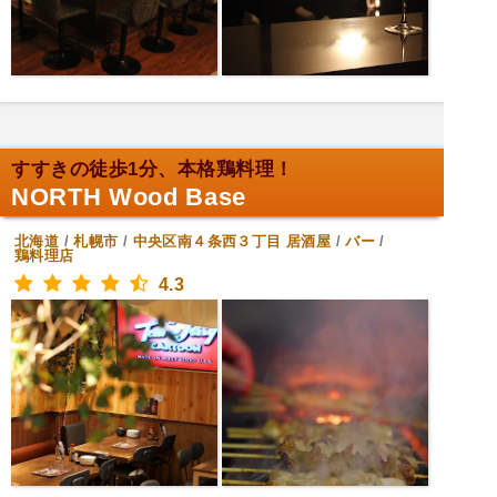
すすきの徒歩1分、本格鶏料理！
NORTH Wood Base
北海道
/
札幌市
/
中央区南４条西３丁目
居酒屋
/
バー
/
鶏料理店
4.3