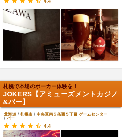
4.4
札幌で本場のポーカー体験を！
JOKERS【アミューズメントカジノ
&バー】
北海道
/
札幌市
/
中央区南５条西５丁目
ゲームセンター
/
バー
4.4