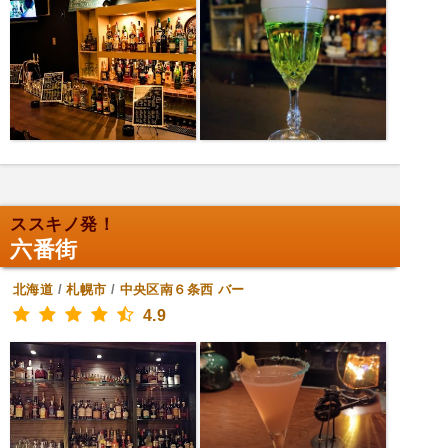
ススキノ発！
六番街
北海道
/
札幌市
/
中央区南６条西
バー
4.9