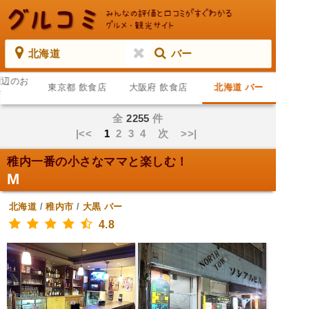
北海道
バー
周辺のお
東京都 飲食店
大阪府 飲食店
北海道 バー
店
全
2255
件
|<<
1
2
3
4
次
>>|
稚内一番の小さなママと楽しむ！
M
北海道
/
稚内市
/
大黒
バー
4.8