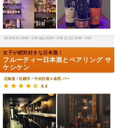
[水木月火] 19:00～2:00
[金] 15:00～2:00
[土日] 12:00～2:00
女子が絶対好きな日本酒！
フルーティー日本酒とペアリング サ
ケシケン
北海道
/
札幌市
/
中央区南４条西
バー
4.4