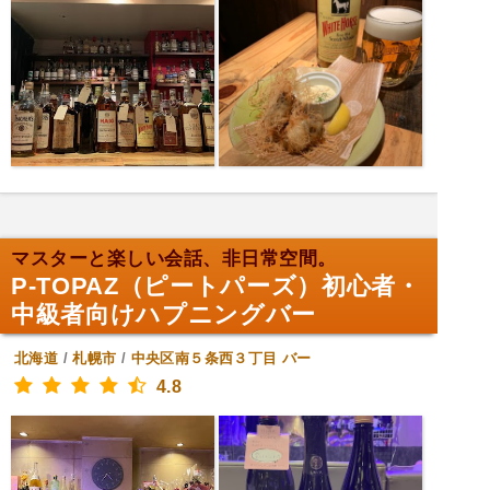
マスターと楽しい会話、非日常空間。
P-TOPAZ（ピートパーズ）初心者・
中級者向けハプニングバー
北海道
/
札幌市
/
中央区南５条西３丁目
バー
4.8