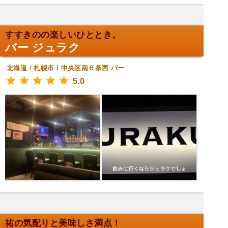
すすきのの楽しいひととき。
バー ジュラク
北海道
/
札幌市
/
中央区南６条西
バー
5.0
祐の気配りと美味しさ満点！