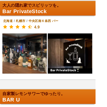
大人の隠れ家でスピリッツを。
Bar PrivateStock
北海道
/
札幌市
/
中央区南６条西
バー
4.9
自家製レモンサワーでゆったり。
BAR U