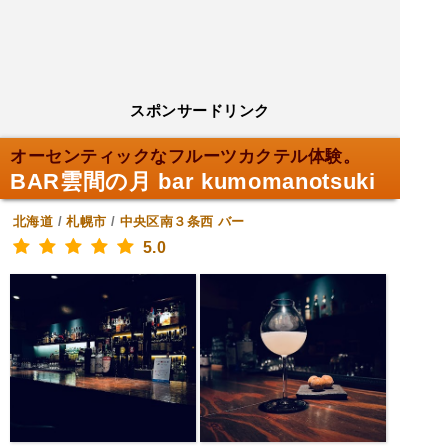
スポンサードリンク
オーセンティックなフルーツカクテル体験。
BAR雲間の月 bar kumomanotsuki
北海道
/
札幌市
/
中央区南３条西
バー
5.0