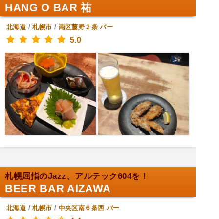
HANG O BAR 祐
北海道
/
札幌市
/
南区藤野２条
バー
5.0
札幌屈指のJazz、アルテック604を！
BEER BAR AIZAWA
北海道
/
札幌市
/
中央区南６条西
バー