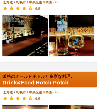
北海道
/
札幌市
/
中央区南６条西
バー
4.6
破格のオールドボトルと多彩な料理。
Drink&Food Hotch Potch
北海道
/
札幌市
/
中央区南３条西
バー
4.6