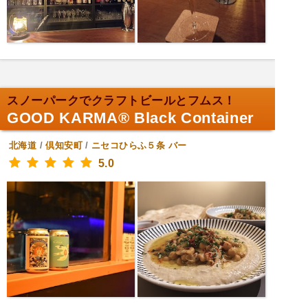
スノーパークでクラフトビールとフムス！
GOOD KARMA®︎ Black Container
北海道
/
倶知安町
/
ニセコひらふ５条
バー
5.0