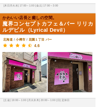
[木日月火水] 17:00～1:00
[金土] 17:00～3:00
かわいい店長と癒しの空間。
魔界コンセプトカフェ＆バー リリカ
ルデビル（Lyrical Devil）
北海道
/
小樽市
/
花園１丁目
バー
4.6
[土金] 19:00～1:00
[月火水木] 20:00～1:00
[日] 定休日