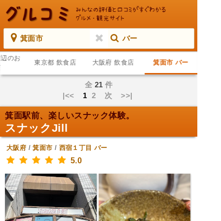
箕面市
バー
周辺のお
東京都 飲食店
大阪府 飲食店
箕面市 バー
店
全
21
件
|<<
1
2
次
>>|
箕面駅前、楽しいスナック体験。
スナックJill
大阪府
/
箕面市
/
西宿１丁目
バー
5.0