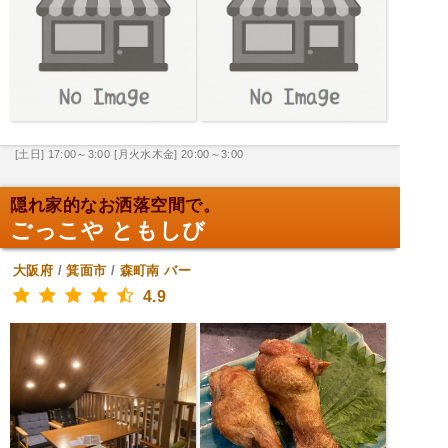
[土日] 17:00～3:00
[月火水木金] 20:00～3:00
隠れ家的なお洒落空間で。
ごっこや ともしび
大阪府
/
箕面市
/
森町南
バー
4.9