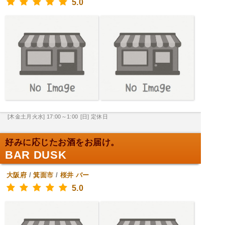
5.0
[木金土月火水] 17:00～1:00
[日] 定休日
好みに応じたお酒をお届け。
BAR DUSK
大阪府
/
箕面市
/
桜井
バー
5.0