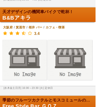
天才デザインの機関車バイクで乾杯！
B&Bアキラ
大阪府
/
箕面市
/
桜井
バー
/
カフェ・喫茶
3.4
[水木金土日月] 16:00～23:30
[火] 定休日
季節のフルーツカクテルとモスコミュールの店。
Free Style Bar ＧＯＺ