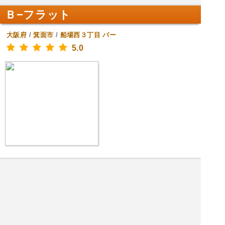
Ｂ−フラット
大阪府
/
箕面市
/
船場西３丁目
バー
5.0
|<<
1
2
次
>>|
大阪府 バーを探す