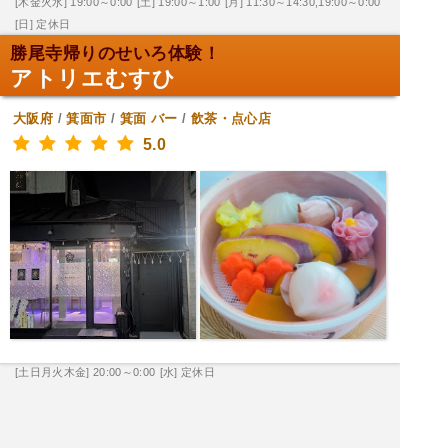
[木金火水] 19:00～0:00
[土] 19:00～1:00
[月] 11:30～14:30,19:00～0:00
[日] 定休日
勝尾寺帰りのせいろ体験！
アトリエむすひ
大阪府
/
箕面市
/
箕面
バー
/
飲茶・点心店
5.0
[土日月火木金] 20:00～0:00
[水] 定休日