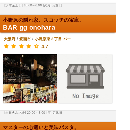
[水木金土日] 18:00～0:00
[火月] 定休日
小野原の隠れ家、スコッチの宝庫。
BAR gg onohara
大阪府
/
箕面市
/
小野原東３丁目
バー
4.7
[土日火水木金] 20:00～3:00
[月] 定休日
マスターの心遣いと美味パスタ。