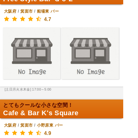
大阪府
/
箕面市
/
船場東
バー
4.7
[土日月火水木金] 17:00～5:00
とてもクールな小さな空間！
Cafe & Bar K's Square
大阪府
/
箕面市
/
小野原東
バー
4.9