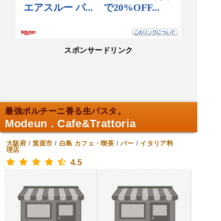
スポンサードリンク
最強ポルチーニ香る生パスタ。
Modeun . Cafe&Trattoria
大阪府
/
箕面市
/
白島
カフェ・喫茶
/
バー
/
イタリア料
理店
4.5