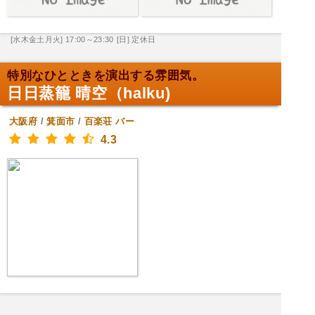
[水木金土月火] 17:00～23:30
[日] 定休日
特別なひとときを演出する雰囲気。
日日蒸籠 晴空（halku)
大阪府
/
箕面市
/
百楽荘
バー
4.3