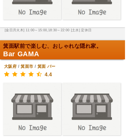
[金日月火木] 11:00～15:00,18:30～22:00
[土水] 定休日
箕面駅前で楽しむ、おしゃれな隠れ家。
Bar GAMA
大阪府
/
箕面市
/
箕面
バー
4.4