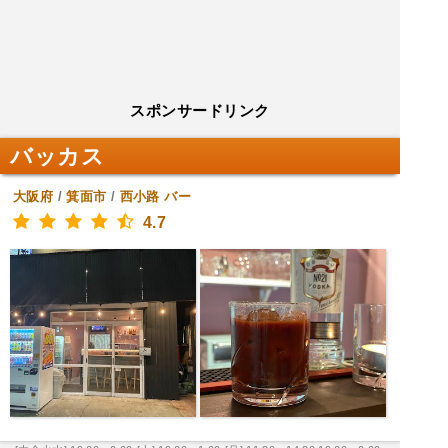
スポンサードリンク
バッカス
大阪府
/
箕面市
/
西小路
バー
4.7