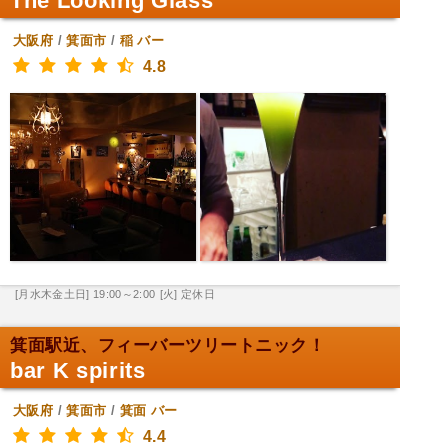
The Looking Glass
大阪府
/
箕面市
/
稲
バー
4.8
[月水木金土日] 19:00～2:00
[火] 定休日
箕面駅近、フィーバーツリートニック！
bar K spirits
大阪府
/
箕面市
/
箕面
バー
4.4