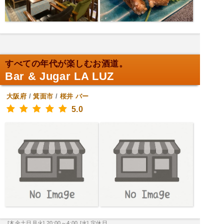
すべての年代が楽しむお酒道。
Bar & Jugar LA LUZ
大阪府
/
箕面市
/
桜井
バー
5.0
[木金土日月火] 20:00～4:00
[水] 定休日