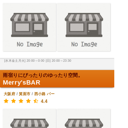
[水木金土月火] 20:00～0:00
[日] 20:00～23:30
雨宿りにぴったりのゆったり空間。
Merry'sBAR
大阪府
/
箕面市
/
西小路
バー
4.4