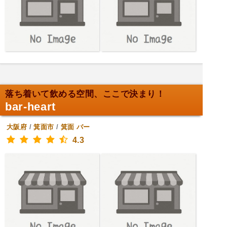
落ち着いて飲める空間、ここで決まり！
bar-heart
大阪府
/
箕面市
/
箕面
バー
4.3