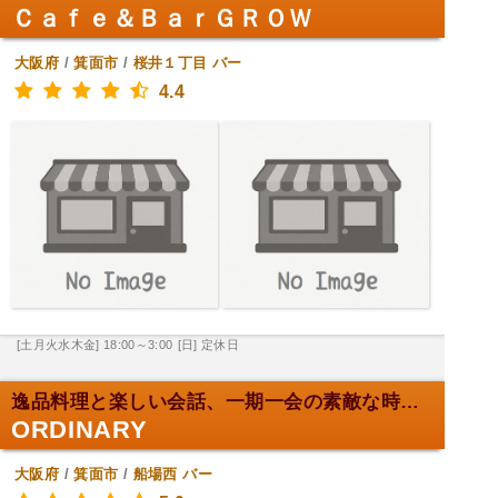
Ｃａｆｅ＆ＢａｒＧＲＯＷ
大阪府
/
箕面市
/
桜井１丁目
バー
4.4
[土月火水木金] 18:00～3:00
[日] 定休日
逸品料理と楽しい会話、一期一会の素敵な時間。
ORDINARY
大阪府
/
箕面市
/
船場西
バー