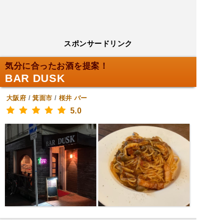
スポンサードリンク
気分に合ったお酒を提案！
BAR DUSK
大阪府
/
箕面市
/
桜井
バー
5.0