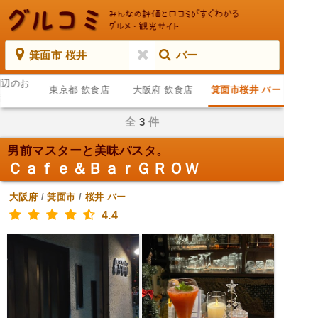
箕面市 桜井
バー
周辺のお
東京都 飲食店
大阪府 飲食店
箕面市桜井 バー
店
全
3
件
男前マスターと美味パスタ。
Ｃａｆｅ＆ＢａｒＧＲＯＷ
大阪府
/
箕面市
/
桜井
バー
4.4