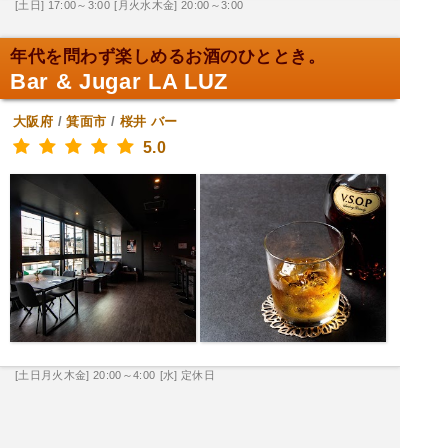
[土日] 17:00～3:00
[月火水木金] 20:00～3:00
年代を問わず楽しめるお酒のひととき。
Bar & Jugar LA LUZ
大阪府
/
箕面市
/
桜井
バー
5.0
[土日月火木金] 20:00～4:00
[水] 定休日