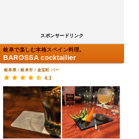
スポンサードリンク
岐阜で楽しむ本格スペイン料理。
BAROSSA cocktailier
岐阜県
/
岐阜市
/
金宝町
バー
4.3