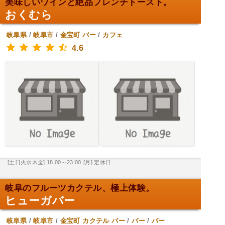
美味しいワインと絶品フレンチトースト。
おくむら
岐阜県
/
岐阜市
/
金宝町
バー
/
カフェ
4.6
[土日火水木金] 18:00～23:00
[月] 定休日
岐阜のフルーツカクテル、極上体験。
ヒューガバー
岐阜県
/
岐阜市
/
金宝町
カクテル バー
/
バー
/
バー