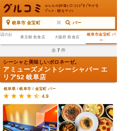
岐阜市 金宝町
バー
周辺のお
岐阜市金宝町 バ
東京都 飲食店
大阪府 飲食店
店
ー
全
7
件
シーシャと美味しいボロネーゼ。
アミューズメントシーシャバー エ
リア52 岐阜店
岐阜県
/
岐阜市
/
金宝町
バー
4.9