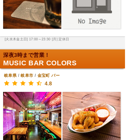
[火水木金土日] 17:00～23:30
[月] 定休日
深夜3時まで営業！
MUSIC BAR COLORS
岐阜県
/
岐阜市
/
金宝町
バー
4.8