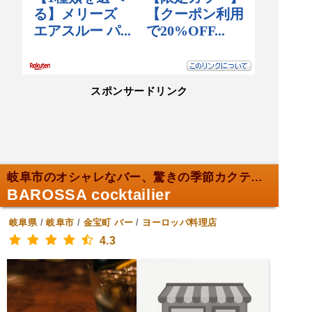
スポンサードリンク
岐阜市のオシャレなバー、驚きの季節カクテル。
BAROSSA cocktailier
岐阜県
/
岐阜市
/
金宝町
バー
/
ヨーロッパ料理店
4.3