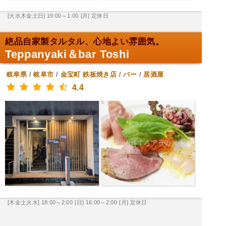
[火水木金土日] 19:00～1:00
[月] 定休日
絶品自家製タルタル、心地よい雰囲気。
Teppanyaki＆bar Toshi
岐阜県
/
岐阜市
/
金宝町
鉄板焼き店
/
バー
/
居酒屋
4.4
[木金土火水] 18:00～2:00
[日] 16:00～2:00
[月] 定休日