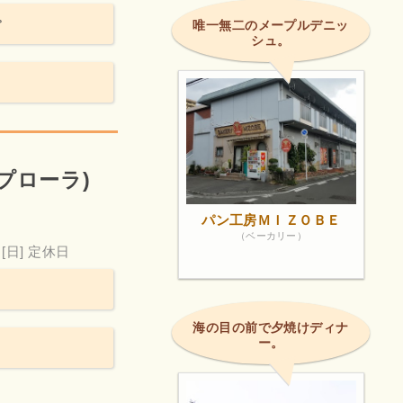
。
唯一無二のメープルデニッ
シュ。
クスプローラ)
パン工房ＭＩＺＯＢＥ
（ベーカリー）
[日] 定休日
海の目の前で夕焼けディナ
ー。