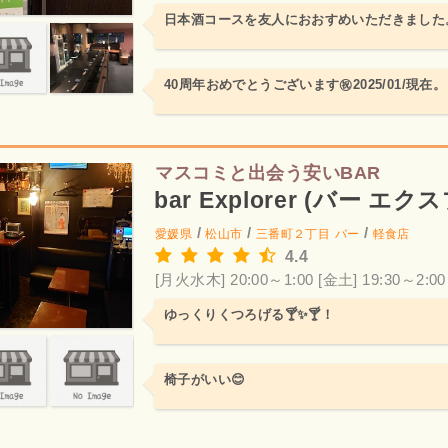
日本酒コースを友人におおすめいただきました
40周年おめでとうございます㊗️2025/01/現在。
マスコミと出会う安いBAR
bar Explorer (バー エ
/
/
/
愛媛県
松山市
三番町２丁目
バー
軽食店
4.4
[月火水木] 20:00～1:00
[金土] 19:30～2:00
ゆっくりくつろげる🍸️✨🍸️！
椅子がいい😊