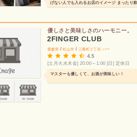
げない人でも入れるお店のイメージ まったり
ってみては！
優しさと美味しさのハーモニー。
2FINGER CLUB
/
/
愛媛県
松山市
三番町２丁目
バー
4.5
[土月火水木金] 20:00～1:00
[日] 定休日
マスターも優しくて、お酒が美味しい！