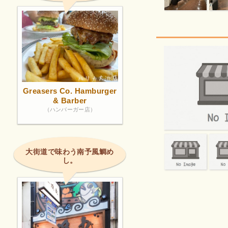
Greasers Co. Hamburger
& Barber
（ハンバーガー店）
大街道で味わう南予風鯛め
し。