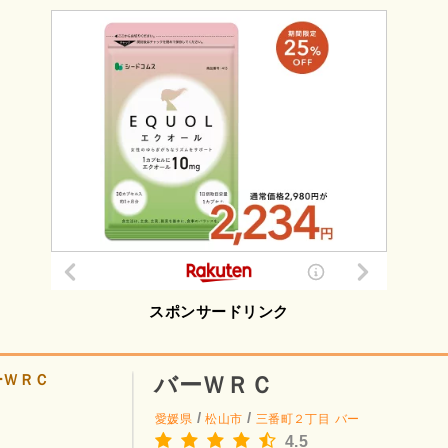
スポンサードリンク
バーＷＲＣ
/
/
愛媛県
松山市
三番町２丁目
バー
4.5