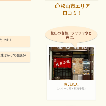
松山市エリア
口コミ！
松山の老舗、フワフワ氷と
共に。
たです！
人達ばかりで会話が
赤乃れん
（スイーツ店 / 和菓子屋）