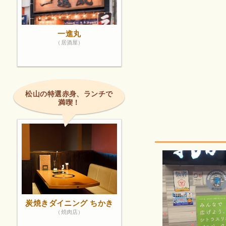
一進丸
（居酒屋）
松山の特選赤身、ランチで
満喫！
炭焼きダイニング ちかき
（焼肉店）