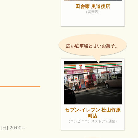
田舎家 奥道後店
（蕎麦店）
広い駐車場と甘いお菓子。
セブン-イレブン 松山竹原
町店
（コンビニエンスストア / 店舗）
[日] 20:00～