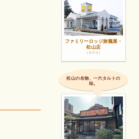
ファミリーロッジ旅籠屋・
松山店
（ホテル）
松山の名物、一六タルトの
味。