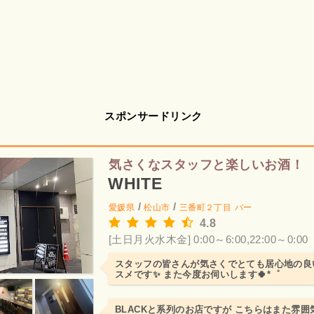
スポンサードリンク
気さくなスタッフと楽しいお酒！
WHITE
/
/
愛媛県
松山市
三番町２丁目
バー
4.8
[土日月火水木金] 0:00～6:00,22:00～0:00
スタッフの皆さんが気さくでとても居心地の良い
スメです✨️ また今度お伺いします🍀*゜
BLACKと系列のお店ですが こちらはまた雰