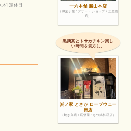
水木] 定休日
一六本舗 勝山本店
（和菓子屋 / デザート ショップ / 土産物
店）
黒麹茶とトサカチキン楽し
い時間を貴方に。
炭ノ家 とさか ロープウェー
街店
（焼き鳥店 / 居酒屋 / もつ鍋料理店）