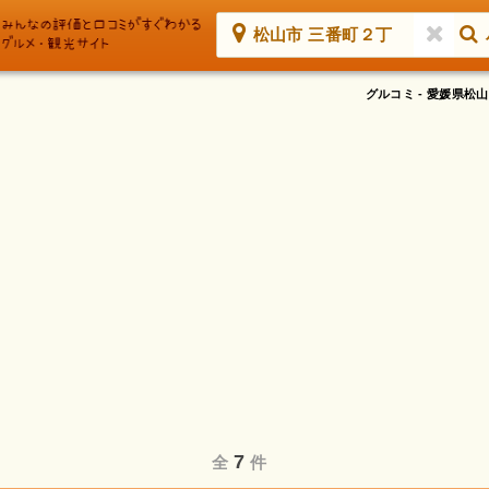
松山市 三番町２丁
グルコミ - 愛媛県
7
全
件