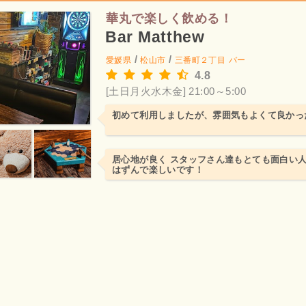
華丸で楽しく飲める！
Bar Matthew
/
/
愛媛県
松山市
三番町２丁目
バー
4.8
[土日月火水木金] 21:00～5:00
初めて利用しましたが、雰囲気もよくて良かっ
居心地が良く スタッフさん達もとても面白い
はずんで楽しいです！