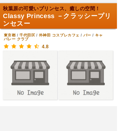
秋葉原の可愛いプリンセス、癒しの空間！
Classy Princess －クラッシープリ
ンセスー
東京都
/
千代田区
/
外神田
コスプレカフェ
/
バー
/
キャ
バレー クラブ
4.8
[金土日月火水木] 16:00～1:00
|<<
1
2
3
次
>>|