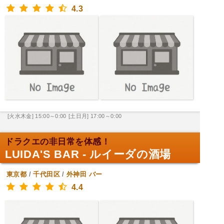
4.3
[火水木金] 15:00～0:00
[土日月] 17:00～0:00
ドラクエの非日常を体感！
LUIDA'S BAR - ルイーダの酒場
東京都
/
千代田区
/
外神田
バー
4.4