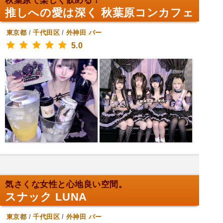
秋葉原で楽しく飲める！
推しへの愛は深く 秋葉原コンカフェ
東京都
/
千代田区
/
外神田
バー
5.0
気さくな女性と心地良い空間。
スナック LUNA
東京都
/
千代田区
/
外神田
バー