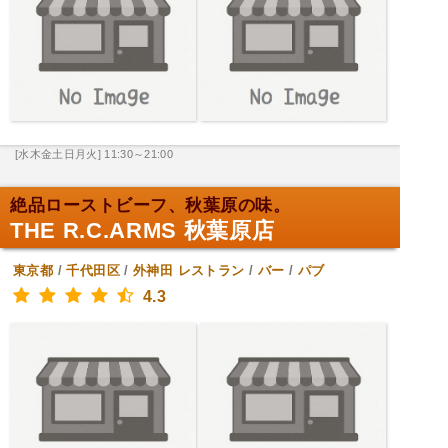
[水木金土日月火] 11:30～21:00
絶品ローストビーフ、秋葉原の味。
THE R.C.ARMS 秋葉原店
東京都
/
千代田区
/
外神田
レストラン
/
バー
/
パブ
4.3