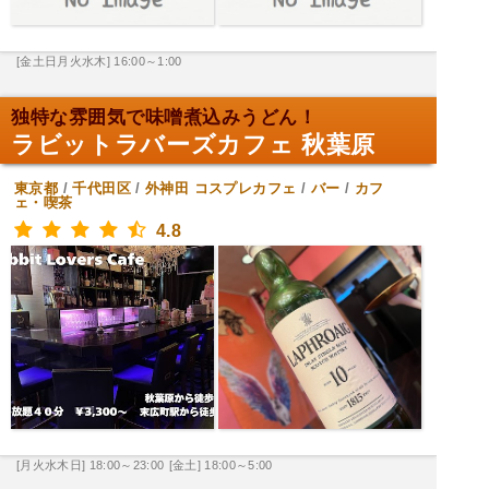
[金土日月火水木] 16:00～1:00
独特な雰囲気で味噌煮込みうどん！
ラビットラバーズカフェ 秋葉原
東京都
/
千代田区
/
外神田
コスプレカフェ
/
バー
/
カフ
ェ・喫茶
4.8
[月火水木日] 18:00～23:00
[金土] 18:00～5:00