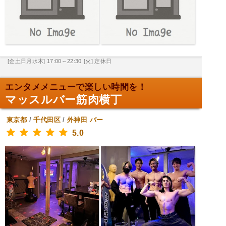
[金土日月水木] 17:00～22:30
[火] 定休日
エンタメメニューで楽しい時間を！
マッスルバー筋肉横丁
東京都
/
千代田区
/
外神田
バー
5.0