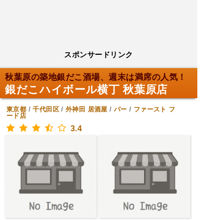
スポンサードリンク
秋葉原の築地銀だこ酒場、週末は満席の人気！
銀だこハイボール横丁 秋葉原店
東京都
/
千代田区
/
外神田
居酒屋
/
バー
/
ファースト フ
ード店
3.4