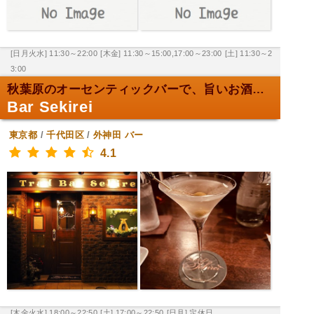
[日月火水] 11:30～22:00
[木金] 11:30～15:00,17:00～23:00
[土] 11:30～2
3:00
秋葉原のオーセンティックバーで、旨いお酒を！
Bar Sekirei
東京都
/
千代田区
/
外神田
バー
4.1
[木金火水] 18:00～22:50
[土] 17:00～22:50
[日月] 定休日