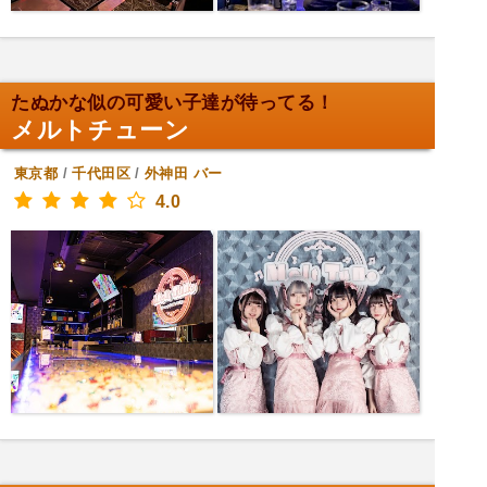
たぬかな似の可愛い子達が待ってる！
メルトチューン
東京都
/
千代田区
/
外神田
バー
4.0