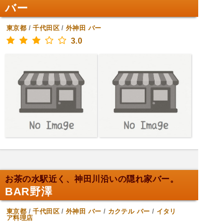
バー
東京都
/
千代田区
/
外神田
バー
3.0
お茶の水駅近く、神田川沿いの隠れ家バー。
BAR野澤
東京都
/
千代田区
/
外神田
バー
/
カクテル バー
/
イタリ
ア料理店