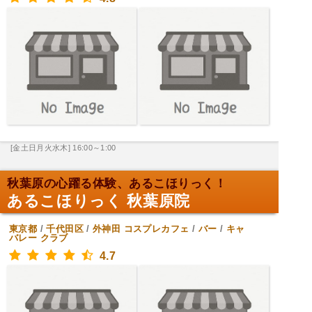
[金土日月火水木] 16:00～1:00
秋葉原の心躍る体験、あるこほりっく！
あるこほりっく 秋葉原院
東京都
/
千代田区
/
外神田
コスプレカフェ
/
バー
/
キャ
バレー クラブ
4.7