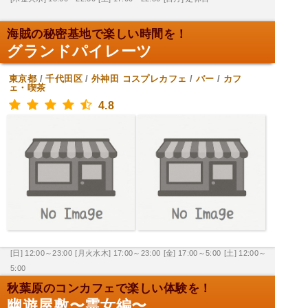
海賊の秘密基地で楽しい時間を！
グランドパイレーツ
東京都
/
千代田区
/
外神田
コスプレカフェ
/
バー
/
カフ
ェ・喫茶
4.8
[日] 12:00～23:00
[月火水木] 17:00～23:00
[金] 17:00～5:00
[土] 12:00～
5:00
秋葉原のコンカフェで楽しい体験を！
幽遊屋敷〜霊女編〜