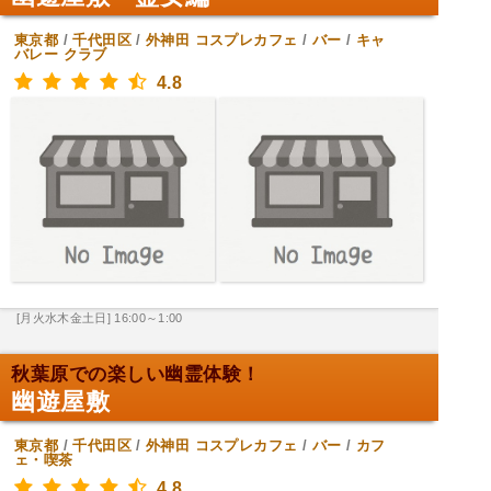
東京都
/
千代田区
/
外神田
コスプレカフェ
/
バー
/
キャ
バレー クラブ
4.8
[月火水木金土日] 16:00～1:00
秋葉原での楽しい幽霊体験！
幽遊屋敷
東京都
/
千代田区
/
外神田
コスプレカフェ
/
バー
/
カフ
ェ・喫茶
4.8