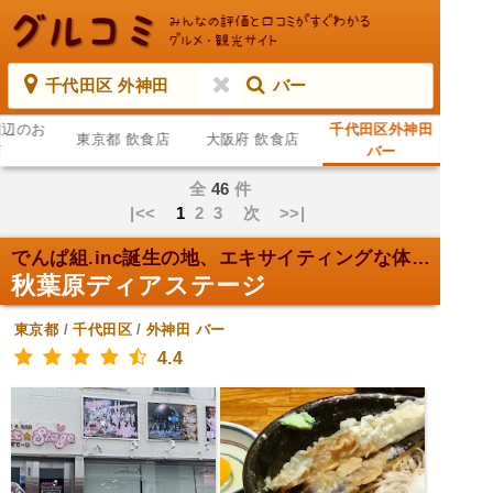
千代田区 外神田
バー
周辺のお
千代田区外神田
東京都 飲食店
大阪府 飲食店
店
バー
全
46
件
|<<
1
2
3
次
>>|
でんぱ組.inc誕生の地、エキサイティングな体験！
秋葉原ディアステージ
東京都
/
千代田区
/
外神田
バー
4.4