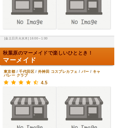
[金土日月火水木] 16:00～1:00
秋葉原のマーメイドで楽しいひととき！
マーメイド
東京都
/
千代田区
/
外神田
コスプレカフェ
/
バー
/
キャ
バレー クラブ
4.5