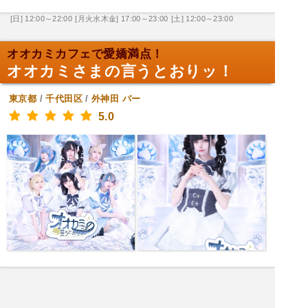
[日] 12:00～22:00
[月火水木金] 17:00～23:00
[土] 12:00～23:00
オオカミカフェで愛嬌満点！
オオカミさまの言うとおりッ！
東京都
/
千代田区
/
外神田
バー
5.0