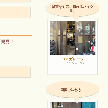
誠実な対応、頼れるバイク
屋。
新発見！
コアガレージ
（バイク ショップ）
両国で味わう！