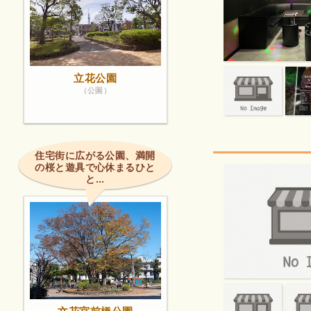
立花公園
（公園）
住宅街に広がる公園、満開
の桜と遊具で心休まるひと
と...