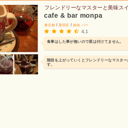
フレンドリーなマスターと美味ス
cafe & bar monpa
/
/
東京都
墨田区
錦糸
バー
4.1
食事はした事が無いので星は付けてません。
階段を上がっていくとフレンドリーなマスター
す。