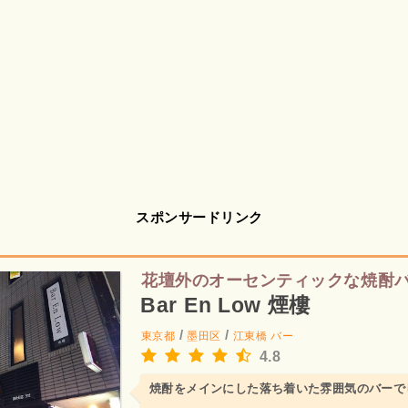
スポンサードリンク
花壇外のオーセンティックな焼酎
Bar En Low 煙樓
/
/
東京都
墨田区
江東橋
バー
4.8
焼酎をメインにした落ち着いた雰囲気のバーで