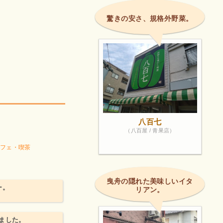
驚きの安さ、規格外野菜。
八百七
（八百屋 / 青果店）
フェ・喫茶
曳舟の隠れた美味しいイタ
ー。
リアン。
ました。