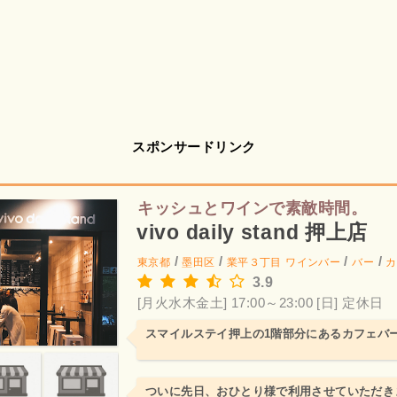
スポンサードリンク
キッシュとワインで素敵時間。
vivo daily stand 押上店
/
/
/
/
東京都
墨田区
業平３丁目
ワインバー
バー
カ
3.9
[月火水木金土] 17:00～23:00
[日] 定休日
スマイルステイ押上の1階部分にあるカフェバ
ついに先日、おひとり様で利用させていただき