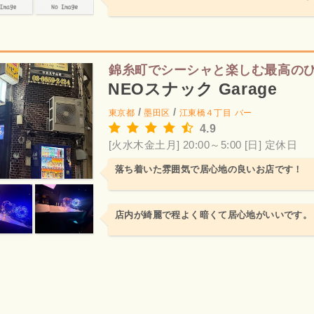
錦糸町でシーシャと楽しむ最高の
NEOスナック Garage
/
/
東京都
墨田区
江東橋４丁目
バー
4.9
[火水木金土月] 20:00～5:00
[日] 定休日
落ち着いた雰囲気で居心地の良いお店です！
店内が綺麗で程よく暗くて居心地がいいです。