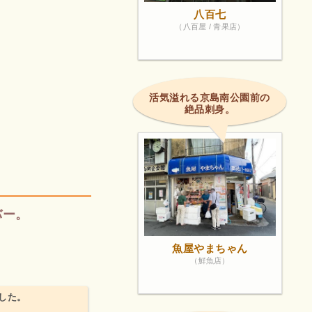
八百七
（八百屋 / 青果店）
活気溢れる京島南公園前の
絶品刺身。
バー。
魚屋やまちゃん
（鮮魚店）
した。