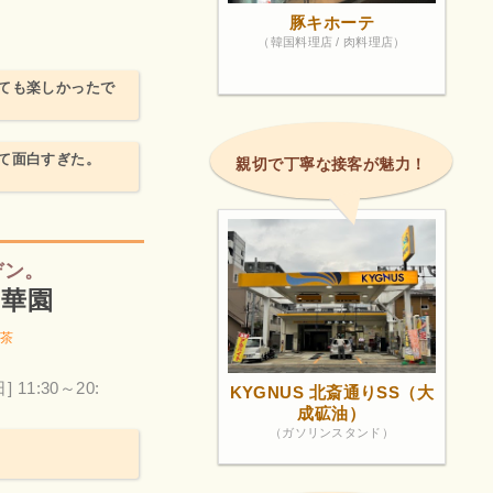
豚キホーテ
（韓国料理店 / 肉料理店）
ても楽しかったで
て面白すぎた。
親切で丁寧な接客が魅力！
デン。
 陽華園
茶
日] 11:30～20:
KYGNUS 北斎通りSS（大
成砿油）
（ガソリンスタンド）