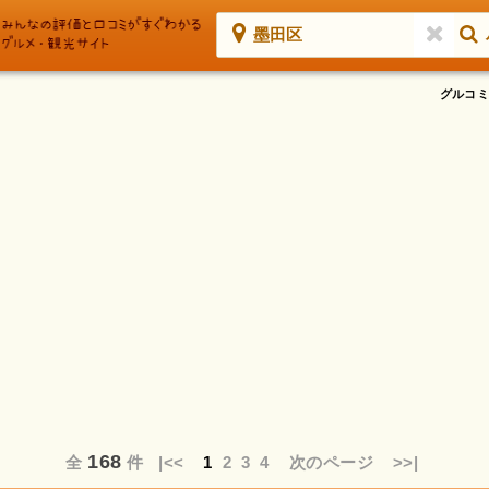
墨田区
グルコミ
168
全
件
|<<
1
2
3
4
次のページ
>>|