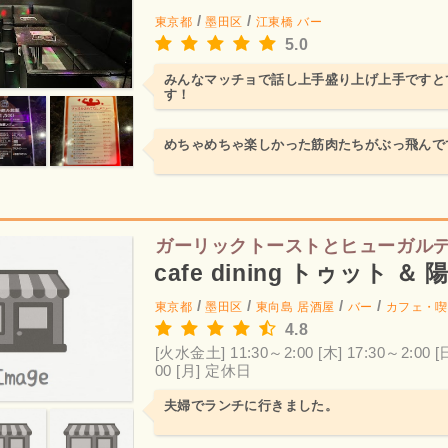
/
/
東京都
墨田区
江東橋
バー
5.0
みんなマッチョで話し上手盛り上げ上手ですと
す！
めちゃめちゃ楽しかった筋肉たちがぶっ飛んで
ガーリックトーストとヒューガル
cafe dining トゥット ＆
/
/
/
/
東京都
墨田区
東向島
居酒屋
バー
カフェ・喫
4.8
[火水金土] 11:30～2:00
[木] 17:30～2:00
[
00
[月] 定休日
夫婦でランチに行きました。