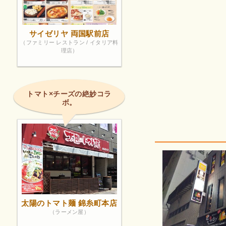
サイゼリヤ 両国駅前店
（ファミリー レストラン / イタリア料
理店）
トマト×チーズの絶妙コラ
ボ。
太陽のトマト麺 錦糸町本店
（ラーメン屋）