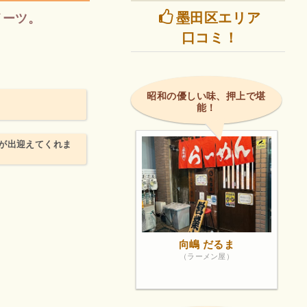
墨田区エリア
イーツ。
口コミ！
昭和の優しい味、押上で堪
能！
が出迎えてくれま
向嶋 だるま
（ラーメン屋）