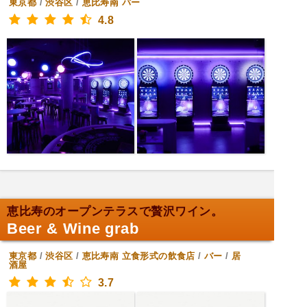
東京都
/
渋谷区
/
恵比寿南
バー
4.8
恵比寿のオープンテラスで贅沢ワイン。
Beer & Wine grab
東京都
/
渋谷区
/
恵比寿南
立食形式の飲食店
/
バー
/
居
酒屋
3.7