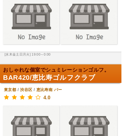
[水木金土日月火] 19:00～0:00
おしゃれな個室でシュミレーションゴルフ。
BAR420/恵比寿ゴルフクラブ
東京都
/
渋谷区
/
恵比寿南
バー
4.0