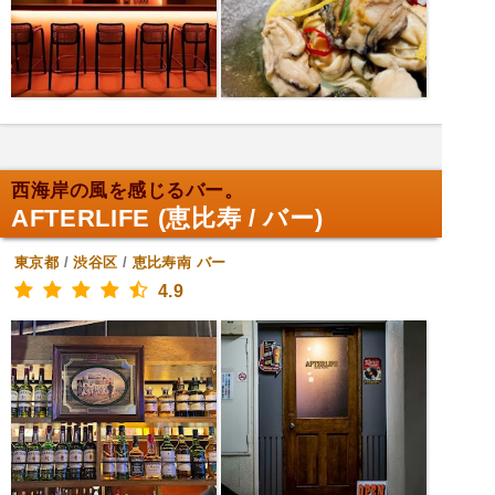
西海岸の風を感じるバー。
AFTERLIFE (恵比寿 / バー)
東京都
/
渋谷区
/
恵比寿南
バー
4.9