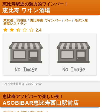
恵比寿駅近の魅力的ワインバー！
恵比寿 ワヰン酒場
東京都
/
渋谷区
/
恵比寿南
ワインバー
/
バー
/
モダン居
酒屋レストラン
2.4
[水木金土日月火] 17:00～0:00
恵比寿アソビバーで楽しい夜！
ASOBIBAR恵比寿西口駅前店