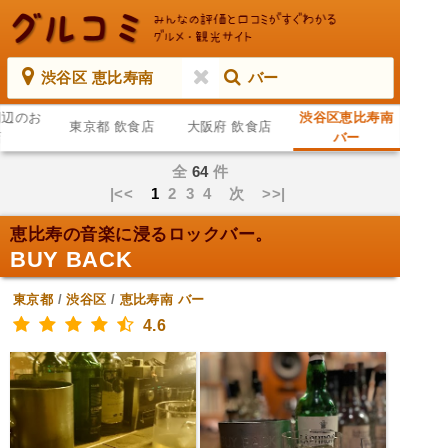
渋谷区 恵比寿南
バー
周辺のお
渋谷区恵比寿南
東京都 飲食店
大阪府 飲食店
店
バー
全
64
件
|<<
1
2
3
4
次
>>|
恵比寿の音楽に浸るロックバー。
BUY BACK
東京都
/
渋谷区
/
恵比寿南
バー
4.6