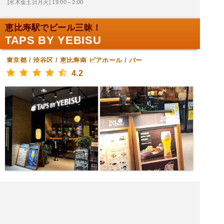
[水木金土日月火] 19:00～2:00
恵比寿駅でビール三昧！
TAPS BY YEBISU
東京都
/
渋谷区
/
恵比寿南
ビアホール
/
バー
4.2
|<<
1
2
3
4
次
>>|