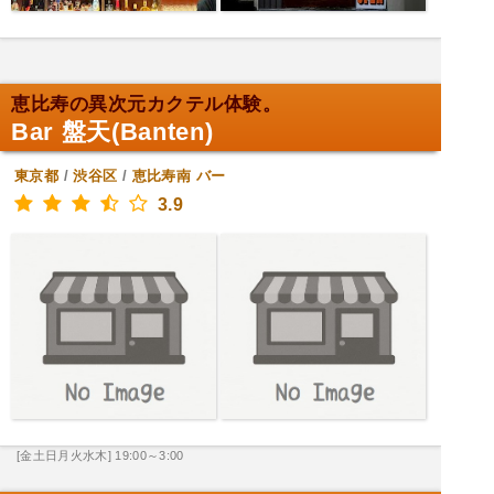
恵比寿の異次元カクテル体験。
Bar 盤天(Banten)
東京都
/
渋谷区
/
恵比寿南
バー
3.9
[金土日月火水木] 19:00～3:00