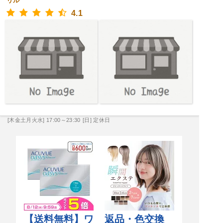
リル
4.1
[木金土月火水] 17:00～23:30
[日] 定休日