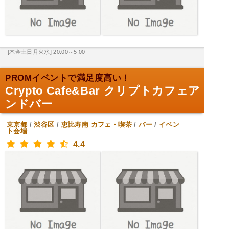
[木金土日月火水] 20:00～5:00
PROMイベントで満足度高い！
Crypto Cafe&Bar クリプトカフェア
ンドバー
東京都
/
渋谷区
/
恵比寿南
カフェ・喫茶
/
バー
/
イベン
ト会場
4.4