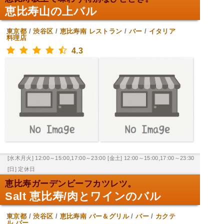
恵比寿山の上バル
東京都
/
渋谷区
/
恵比寿南
レストラン
/
バー
/
イタリア
料理店
4.3
[水木月火] 12:00～15:00,17:00～23:00
[金土] 12:00～15:00,17:00～23:30
[日] 定休日
恵比寿ガーデンビーフカツレツ。
Salt 恵比寿/肉とワインのバル
東京都
/
渋谷区
/
恵比寿南
バー＆グリル
/
バー
/
カクテ
ル バー