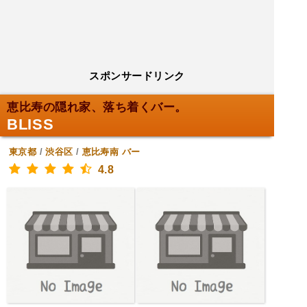
スポンサードリンク
恵比寿の隠れ家、落ち着くバー。
BLISS
東京都
/
渋谷区
/
恵比寿南
バー
4.8