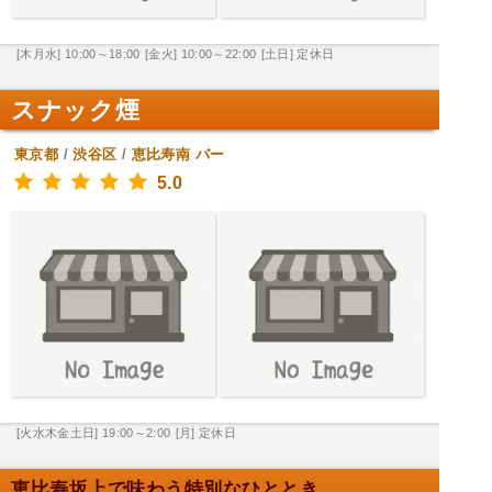
[木月水] 10:00～18:00
[金火] 10:00～22:00
[土日] 定休日
スナック煙
東京都
/
渋谷区
/
恵比寿南
バー
5.0
[火水木金土日] 19:00～2:00
[月] 定休日
恵比寿坂上で味わう特別なひととき。