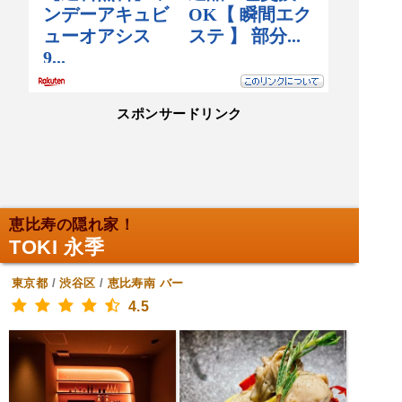
スポンサードリンク
恵比寿の隠れ家！
TOKI 永季
東京都
/
渋谷区
/
恵比寿南
バー
4.5