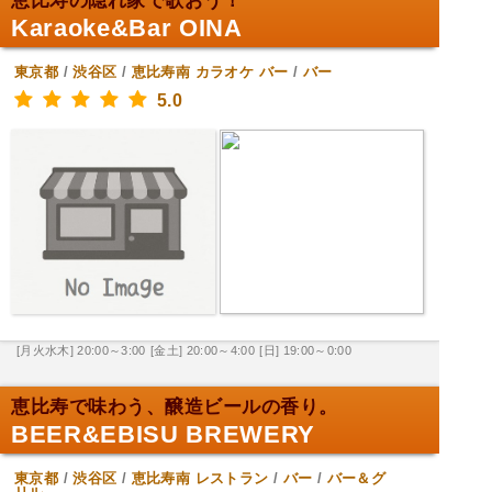
恵比寿の隠れ家で歌おう！
Karaoke&Bar OINA
東京都
/
渋谷区
/
恵比寿南
カラオケ バー
/
バー
5.0
[月火水木] 20:00～3:00
[金土] 20:00～4:00
[日] 19:00～0:00
恵比寿で味わう、醸造ビールの香り。
BEER&EBISU BREWERY
東京都
/
渋谷区
/
恵比寿南
レストラン
/
バー
/
バー＆グ