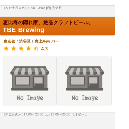
[木金土月火水] 20:00～3:00
[日] 定休日
恵比寿の隠れ家、絶品クラフトビール。
TBE Brewing
東京都
/
渋谷区
/
恵比寿南
バー
4.3
[木金月火水] 17:00～23:30
[土] 13:00～23:30
[日] 定休日