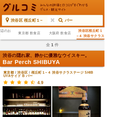
渋谷区 桜丘町１−
バー
周辺のお
渋谷区桜丘町１
東京都 飲食店
大阪府 飲食店
店
−４ 渋谷サクラス
テージ SHIBUYA
全
1
件
サイド B バー
渋谷の隠れ家、静かに優雅なウイスキー。
Bar Perch SHIBUYA
東京都
/
渋谷区
/
桜丘町１−４ 渋谷サクラステージ SHIB
UYAサイド B
バー
4.9