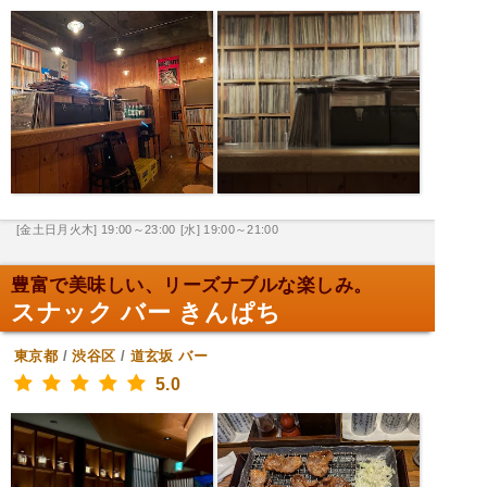
[金土日月火木] 19:00～23:00
[水] 19:00～21:00
豊富で美味しい、リーズナブルな楽しみ。
スナック バー きんぱち
東京都
/
渋谷区
/
道玄坂
バー
5.0