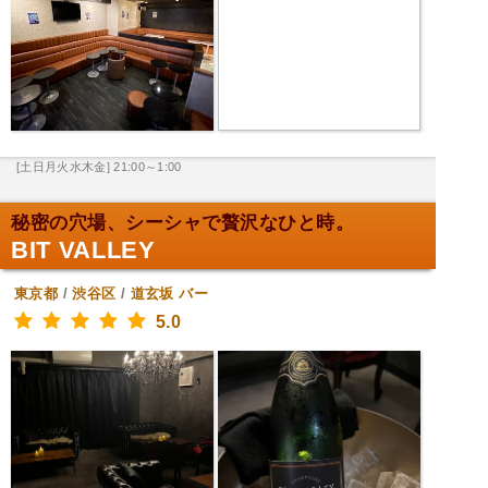
[土日月火水木金] 21:00～1:00
秘密の穴場、シーシャで贅沢なひと時。
BIT VALLEY
東京都
/
渋谷区
/
道玄坂
バー
5.0