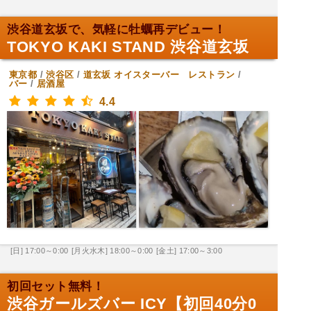
渋谷道玄坂で、気軽に牡蠣再デビュー！
TOKYO KAKI STAND 渋谷道玄坂
東京都
/
渋谷区
/
道玄坂
オイスターバー レストラン
/
バー
/
居酒屋
4.4
[日] 17:00～0:00
[月火水木] 18:00～0:00
[金土] 17:00～3:00
初回セット無料！
渋谷ガールズバー ICY【初回40分0