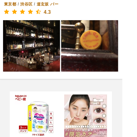
東京都
/
渋谷区
/
道玄坂
バー
4.3