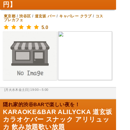
円】
東京都
/
渋谷区
/
道玄坂
バー
/
キャバレー クラブ
/
コス
プレカフェ
5.0
[月火水木金土日] 19:00～5:00
隠れ家的渋谷BARで楽しい夜を！
KARAOKE&BAR ALILYCKA 道玄坂
カラオケバー スナック アリリュッ
カ 飲み放題歌い放題