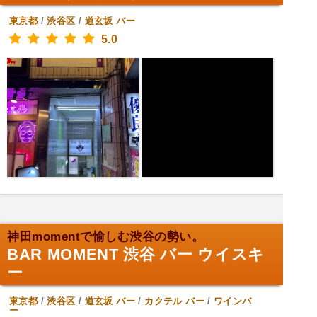
東京都
/
渋谷区
/
道玄坂
バー
5.0
神田momentで愉しむ渋谷の勢い。
BAR MOMENT 渋谷 バー ウイスキ
ー
東京都
/
渋谷区
/
道玄坂
バー
/
カクテル バー
/
ワインバ
ー