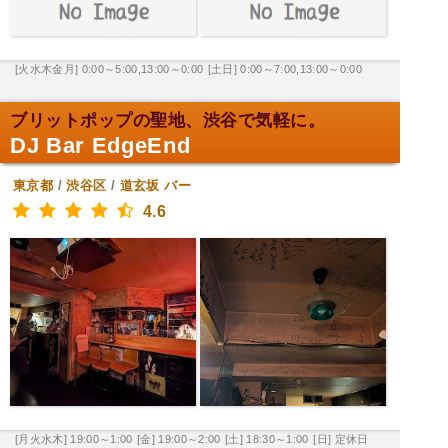
[火水木金月] 0:00～5:00,13:00～0:00
[土日] 0:00～7:00,13:00～0:00
ブリットポップの聖地、渋谷で気軽に。
DJ Bar EdgeEnd
東京都
/
渋谷区
/
道玄坂
バー
4.6
[月火水木] 19:00～1:00
[金] 19:00～2:00
[土] 18:30～1:00
[日] 定休日