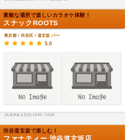
素敵な場所で楽しいカラオケ体験！
スナックROOTS
東京都
/
渋谷区
/
道玄坂
バー
5.0
[火水木金土日月] 19:00～23:00
渋谷道玄坂で楽しむ！
ファナティー 渋谷道玄坂店