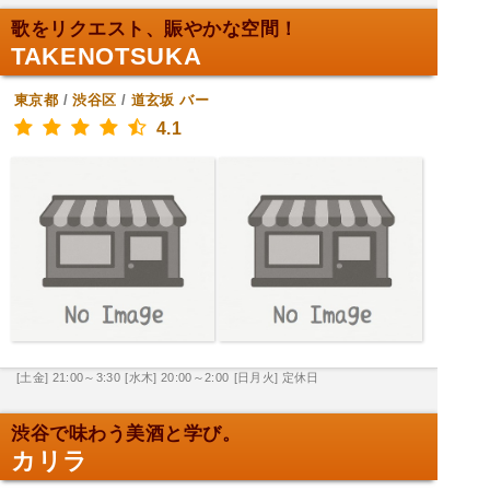
歌をリクエスト、賑やかな空間！
TAKENOTSUKA
東京都
/
渋谷区
/
道玄坂
バー
4.1
[土金] 21:00～3:30
[水木] 20:00～2:00
[日月火] 定休日
渋谷で味わう美酒と学び。
カリラ