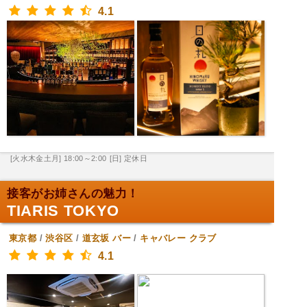
4.1
[火水木金土月] 18:00～2:00
[日] 定休日
接客がお姉さんの魅力！
TIARIS TOKYO
東京都
/
渋谷区
/
道玄坂
バー
/
キャバレー クラブ
4.1