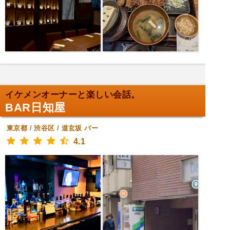
イケメンオーナーと楽しい会話。
BAR日知屋
東京都
/
渋谷区
/
道玄坂
バー
4.1