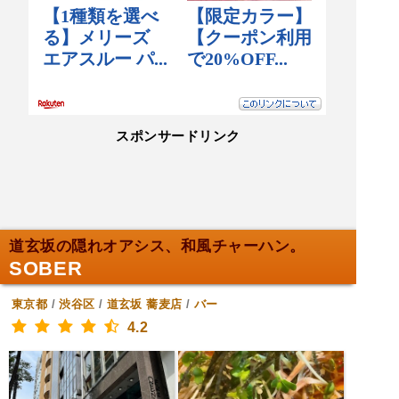
スポンサードリンク
道玄坂の隠れオアシス、和風チャーハン。
SOBER
東京都
/
渋谷区
/
道玄坂
蕎麦店
/
バー
4.2