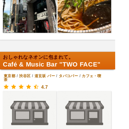
おしゃれなネオンに包まれて。
Café & Music Bar "TWO FACE"
東京都
/
渋谷区
/
道玄坂
バー
/
タバコバー
/
カフェ・喫
茶
4.7