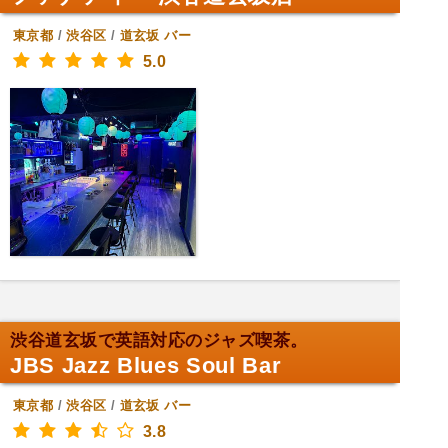
東京都
/
渋谷区
/
道玄坂
バー
5.0
渋谷道玄坂で英語対応のジャズ喫茶。
JBS Jazz Blues Soul Bar
東京都
/
渋谷区
/
道玄坂
バー
3.8