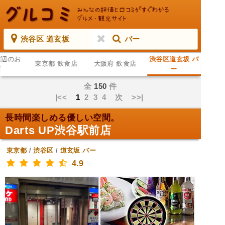
渋谷区 道玄坂
バー
周辺のお
渋谷区道玄坂 バ
東京都 飲食店
大阪府 飲食店
店
ー
全
150
件
|<<
1
2
3
4
次
>>|
長時間楽しめる優しい空間。
Darts UP渋谷駅前店
東京都
/
渋谷区
/
道玄坂
バー
4.9