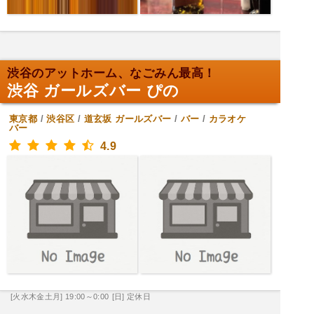
渋谷のアットホーム、なごみん最高！
渋谷 ガールズバー ぴの
東京都
/
渋谷区
/
道玄坂
ガールズバー
/
バー
/
カラオケ
バー
4.9
[火水木金土月] 19:00～0:00
[日] 定休日