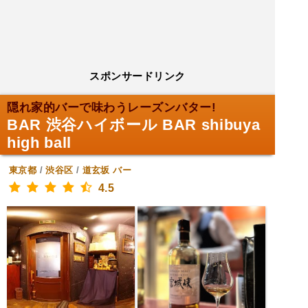
スポンサードリンク
隠れ家的バーで味わうレーズンバター!
BAR 渋谷ハイボール BAR shibuya
high ball
東京都
/
渋谷区
/
道玄坂
バー
4.5