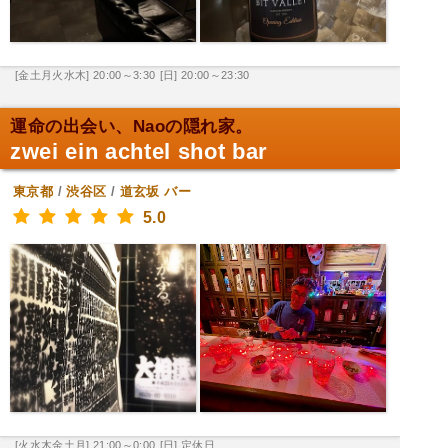
[金土月火水木] 20:00～3:30
[日] 20:00～23:30
運命の出会い、Naoの隠れ家。
zwei ein achtel shot bar
東京都
/
渋谷区
/
道玄坂
バー
5.0
[火水木金土月] 21:00～0:00
[日] 定休日