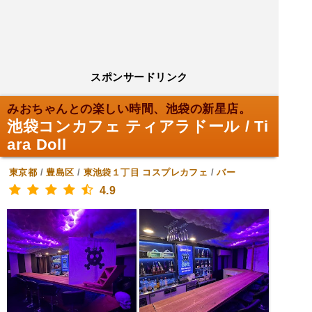
スポンサードリンク
みおちゃんとの楽しい時間、池袋の新星店。
池袋コンカフェ ティアラドール / Ti
ara Doll
東京都
/
豊島区
/
東池袋１丁目
コスプレカフェ
/
バー
4.9