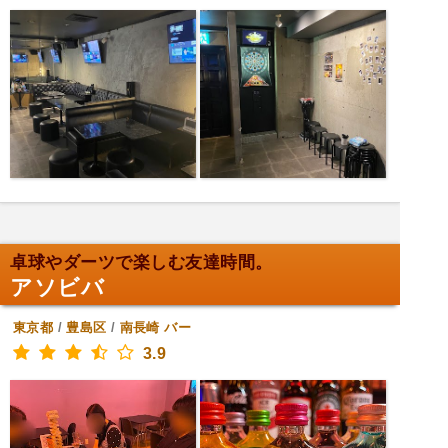
卓球やダーツで楽しむ友達時間。
アソビバ
東京都
/
豊島区
/
南長崎
バー
3.9