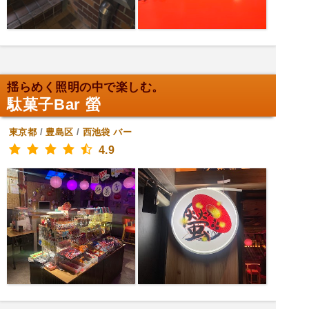
揺らめく照明の中で楽しむ。
駄菓子Bar 螢
東京都
/
豊島区
/
西池袋
バー
4.9