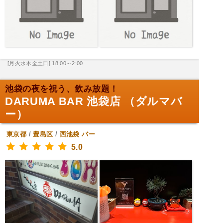
[月火水木金土日] 18:00～2:00
池袋の夜を祝う、飲み放題！
DARUMA BAR 池袋店 （ダルマバ
ー）
東京都
/
豊島区
/
西池袋
バー
5.0