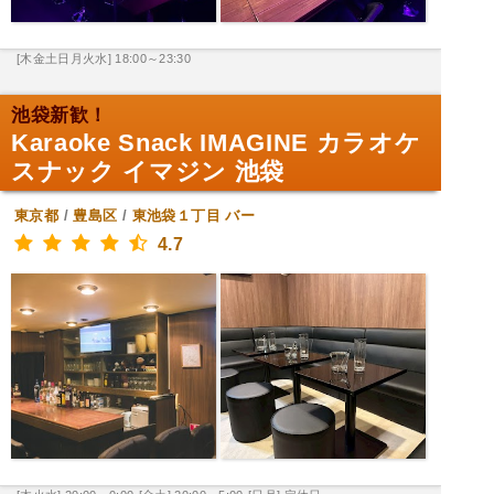
[木金土日月火水] 18:00～23:30
池袋新歓！
Karaoke Snack IMAGINE カラオケ
スナック イマジン 池袋
東京都
/
豊島区
/
東池袋１丁目
バー
4.7