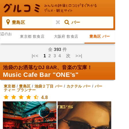
豊島区
バー
周辺のお
東京都 飲食店
大阪府 飲食店
豊島区 バー
店
全
393
件
|<<
1
2
3
4
次
>>|
池袋のお洒落なDJ BAR、音楽の宝庫！
Music Cafe Bar "ONE's"
東京都
/
豊島区
/
池袋２丁目
バー
/
カクテル バー
/
パー
ティー プランナー
4.8