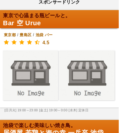
スポンサードリンク
東京で心温まる瓶ビールと。
Bar 空 Urue
東京都
/
豊島区
/
池袋
バー
4.5
[日月火] 19:00～23:00
[金土] 19:00～0:00
[水木] 定休日
池袋で楽しむ美味しい焼き鳥。
居酒屋 若鶏と海の幸 一兵卒 池袋