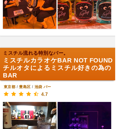
ミスチル流れる特別なバー。
ミスチルカラオケBAR NOT FOUND
チルオタによるミスチル好きの為の
BAR
東京都
/
豊島区
/
池袋
バー
4.7