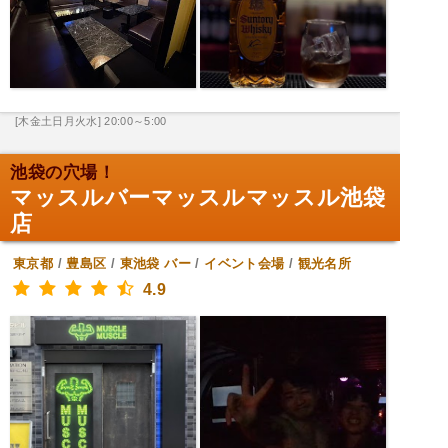
[木金土日月火水] 20:00～5:00
池袋の穴場！
マッスルバーマッスルマッスル池袋
店
東京都
/
豊島区
/
東池袋
バー
/
イベント会場
/
観光名所
4.9