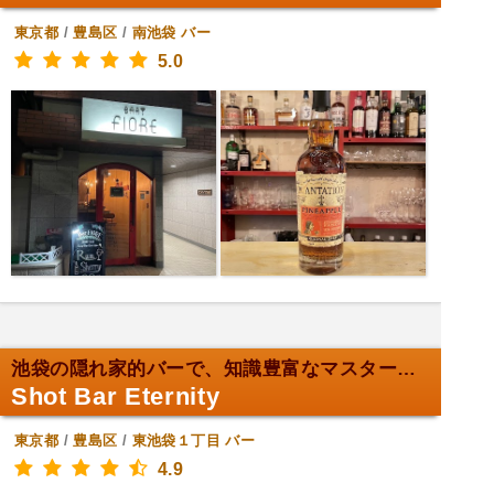
東京都
/
豊島区
/
南池袋
バー
5.0
池袋の隠れ家的バーで、知識豊富なマスターのカクテル...
Shot Bar Eternity
東京都
/
豊島区
/
東池袋１丁目
バー
4.9