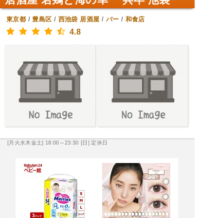
東京都
/
豊島区
/
西池袋
居酒屋
/
バー
/
和食店
4.8
[月火水木金土] 18:00～23:30
[日] 定休日