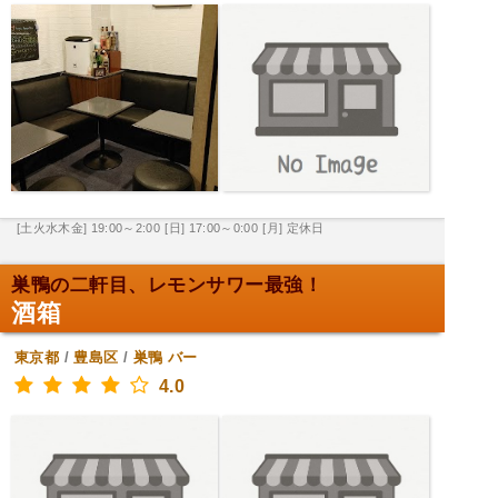
[土火水木金] 19:00～2:00
[日] 17:00～0:00
[月] 定休日
巣鴨の二軒目、レモンサワー最強！
酒箱
東京都
/
豊島区
/
巣鴨
バー
4.0