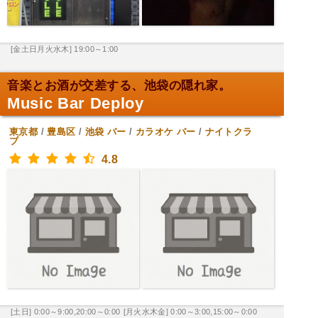
[金土日月火水木] 19:00～1:00
音楽とお酒が交差する、池袋の隠れ家。
Music Bar Deploy
東京都
/
豊島区
/
池袋
バー
/
カラオケ バー
/
ナイトクラ
ブ
4.8
[土日] 0:00～9:00,20:00～0:00
[月火水木金] 0:00～3:00,15:00～0:00