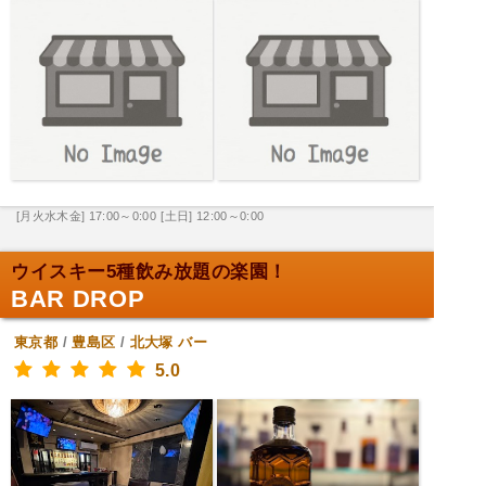
[月火水木金] 17:00～0:00
[土日] 12:00～0:00
ウイスキー5種飲み放題の楽園！
BAR DROP
東京都
/
豊島区
/
北大塚
バー
5.0