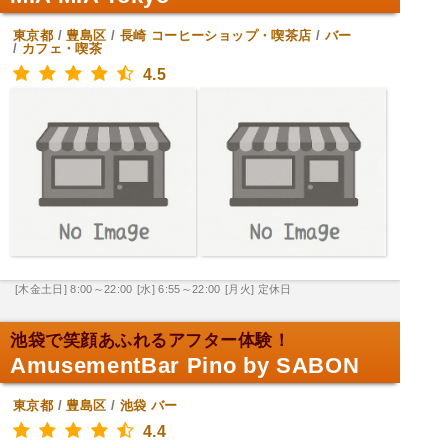
東京都
/
豊島区
/
長崎
コーヒーショップ・喫茶店
/
バー
/
カフェ・喫茶
4.5
[木金土日] 8:00～22:00
[水] 6:55～22:00
[月火] 定休日
池袋で笑顔あふれるアフター体験！
AmusementBar Pino by SABON
東京都
/
豊島区
/
池袋
バー
4.4