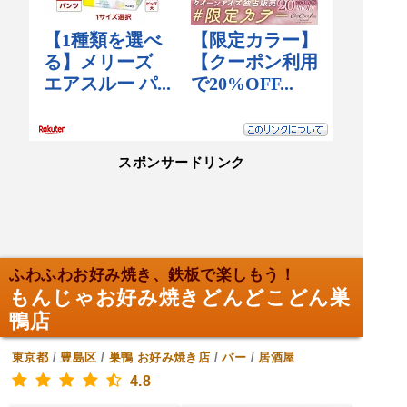
スポンサードリンク
ふわふわお好み焼き、鉄板で楽しもう！
もんじゃお好み焼きどんどこどん巣
鴨店
東京都
/
豊島区
/
巣鴨
お好み焼き店
/
バー
/
居酒屋
4.8