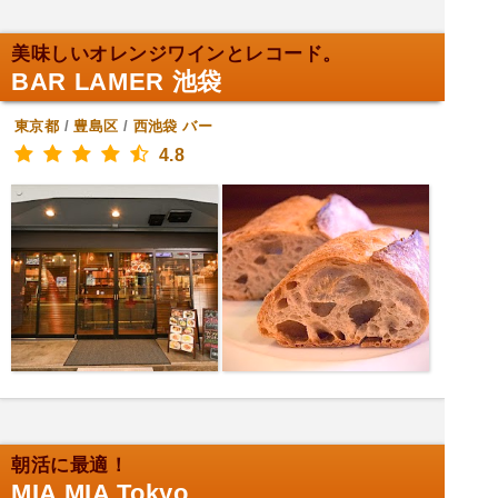
美味しいオレンジワインとレコード。
BAR LAMER 池袋
東京都
/
豊島区
/
西池袋
バー
4.8
朝活に最適！
MIA MIA Tokyo