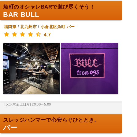
魚町のオシャレBARで遊び尽くそう！
BAR BULL
福岡県
/
北九州市
/
小倉北区魚町
バー
4.7
[火水木金土日月] 20:00～5:00
スレッジハンマーで心安らぐひととき。
バー