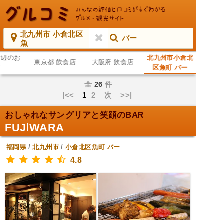
北九州市 小倉北区
バー
魚
周辺のお
北九州市小倉北
東京都 飲食店
大阪府 飲食店
店
区魚町 バー
全
26
件
|<<
1
2
次
>>|
おしゃれなサングリアと笑顔のBAR
FUJlWARA
福岡県
/
北九州市
/
小倉北区魚町
バー
4.8