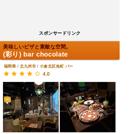
スポンサードリンク
美味しいピザと素敵な空間。
(彩り) bar chocolate
福岡県
/
北九州市
/
小倉北区魚町
バー
4.0