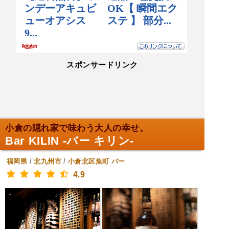
スポンサードリンク
小倉の隠れ家で味わう大人の幸せ。
Bar KILIN -バー キリン-
福岡県
/
北九州市
/
小倉北区魚町
バー
4.9