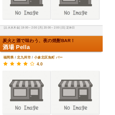
[土火水木金] 19:00～2:00
[月] 20:00～2:00
[日] 定休日
炭火と酒で味わう、夜の焼酎BAR！
酒場 Pella
福岡県
/
北九州市
/
小倉北区魚町
バー
4.0