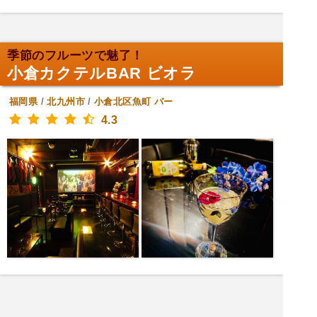
季節のフルーツで魅了！
小倉カクテルBAR ビオラ
福岡県
/
北九州市
/
小倉北区魚町
バー
4.3