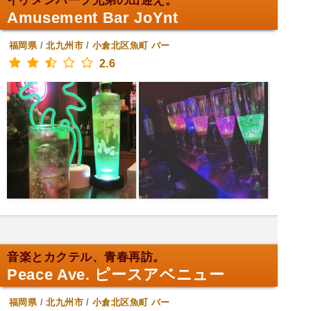
イケメンハーフ兄弟の出迎え。
Amusement Bar JoYnt
福岡県
/
北九州市
/
小倉北区魚町
バー
2.6
音楽とカクテル、青春再訪。
Peace Ave. ピースアベニュー
福岡県
/
北九州市
/
小倉北区魚町
バー