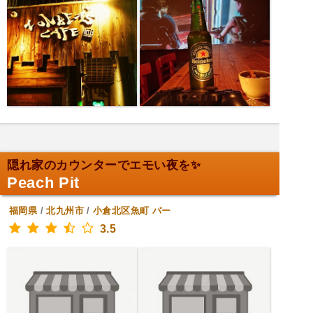
隠れ家のカウンターでエモい夜を✨
Peach Pit
福岡県
/
北九州市
/
小倉北区魚町
バー
3.5