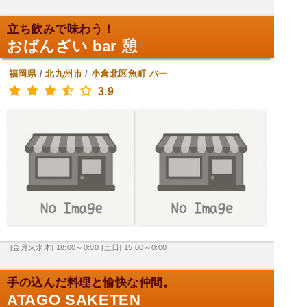
立ち飲みで味わう！
おばんざい bar 憩
福岡県
/
北九州市
/
小倉北区魚町
バー
3.9
[金月火水木] 18:00～0:00
[土日] 15:00～0:00
手の込んだ料理と愉快な仲間。
ATAGO SAKETEN