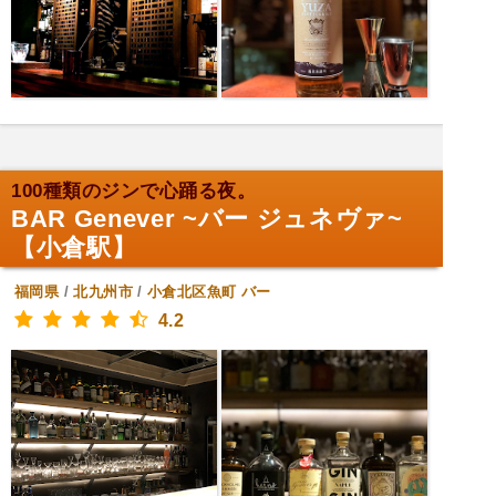
100種類のジンで心踊る夜。
BAR Genever ~バー ジュネヴァ~
【小倉駅】
福岡県
/
北九州市
/
小倉北区魚町
バー
4.2