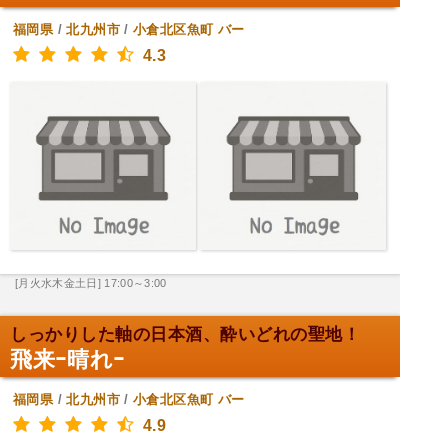
福岡県
/
北九州市
/
小倉北区魚町
バー
4.3
[月火水木金土日] 17:00～3:00
しっかりした軸の日本酒、酔いどれの聖地！
飛来ｰ晴れｰ
福岡県
/
北九州市
/
小倉北区魚町
バー
4.9