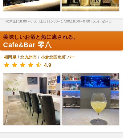
[水木金] 18:00～0:00
[土日] 15:00～17:00,18:00～0:00
[火月] 定休日
美味しいお酒と魚に癒される。
Cafe&Bar 零八
福岡県
/
北九州市
/
小倉北区魚町
バー
4.9