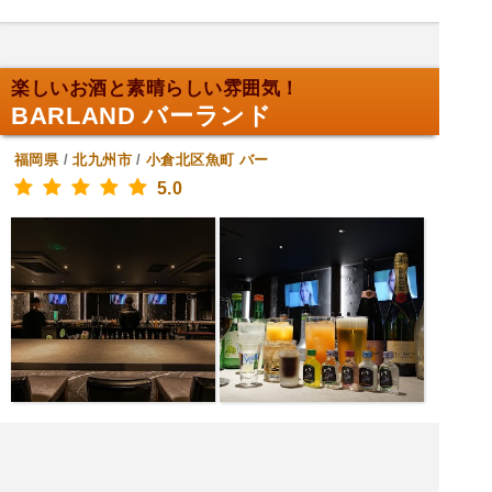
楽しいお酒と素晴らしい雰囲気！
BARLAND バーランド
福岡県
/
北九州市
/
小倉北区魚町
バー
5.0
[月火水木日] 21:00～4:00
[金土] 21:00～5:00