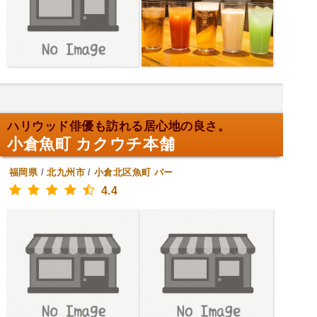
ハリウッド俳優も訪れる居心地の良さ。
小倉魚町 カクウチ本舗
福岡県
/
北九州市
/
小倉北区魚町
バー
4.4