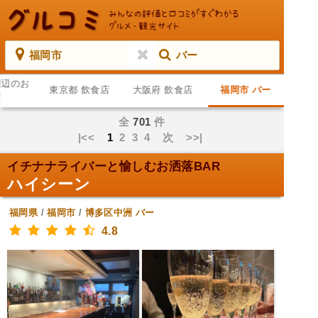
福岡市
バー
周辺のお
東京都 飲食店
大阪府 飲食店
福岡市 バー
店
全
701
件
|<<
1
2
3
4
次
>>|
イチナナライバーと愉しむお洒落BAR
ハイシーン
福岡県
/
福岡市
/
博多区中洲
バー
4.8