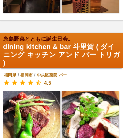
糸島野菜とともに誕生日会。
dining kitchen & bar 斗里賀 ( ダイ
ニング キッチン アンド バー トリガ
)
福岡県
/
福岡市
/
中央区薬院
バー
4.5