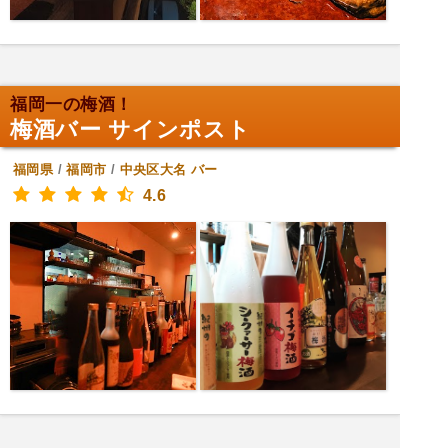
福岡一の梅酒！
梅酒バー サインポスト
福岡県
/
福岡市
/
中央区大名
バー
4.6