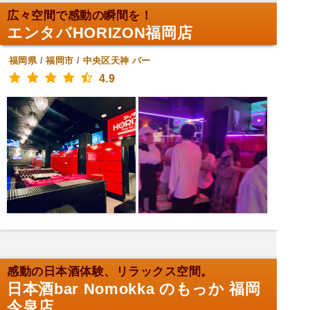
広々空間で感動の瞬間を！
エンタバHORIZON福岡店
福岡県
/
福岡市
/
中央区天神
バー
4.9
感動の日本酒体験、リラックス空間。
日本酒bar Nomokka のもっか 福岡
今泉店