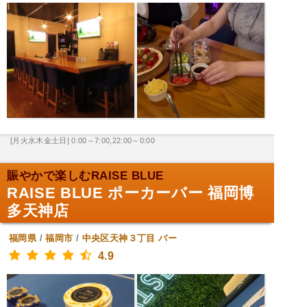
[月火水木金土日] 0:00～7:00,22:00～0:00
賑やかで楽しむRAISE BLUE
RAISE BLUE ポーカーバー 福岡博
多天神店
福岡県
/
福岡市
/
中央区天神３丁目
バー
4.9