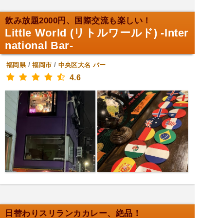
飲み放題2000円、国際交流も楽しい！
Little World (リトルワールド) -Inter
national Bar-
福岡県
/
福岡市
/
中央区大名
バー
4.6
日替わりスリランカカレー、絶品！