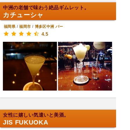
中洲の老舗で味わう絶品ギムレット。
カチューシャ
福岡県
/
福岡市
/
博多区中洲
バー
4.5
女性に嬉しい気遣いと美酒。
JIS FUKUOKA