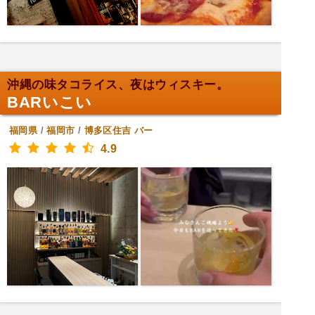
沖縄の味タコライス、夜はウィスキー。
BARいこい
福岡県
/
福岡市
/
博多区住吉
バー
4.9