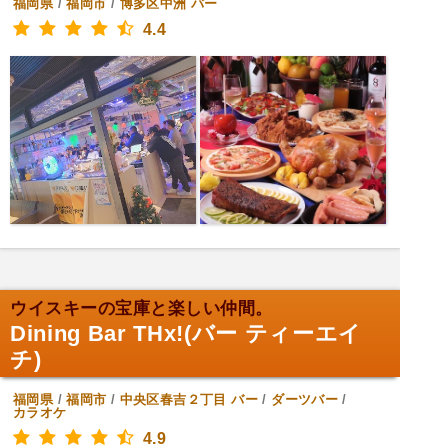
福岡県
/
福岡市
/
博多区中洲
バー
4.4
ウイスキーの宝庫と楽しい仲間。
Dining Bar THx!(バー ティーエイ
チ)
福岡県
/
福岡市
/
中央区春吉２丁目
バー
/
ダーツバー
/
カラオケ
4.9