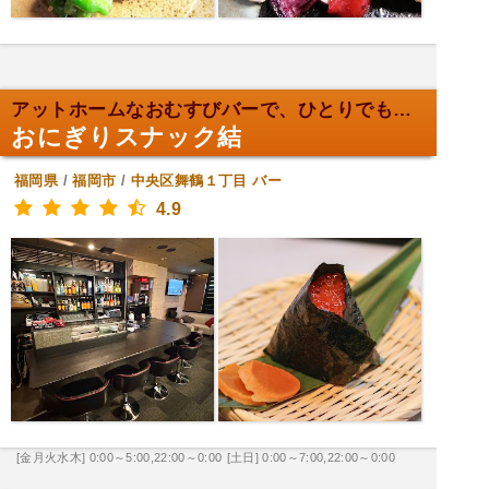
アットホームなおむすびバーで、ひとりでも楽しめる！
おにぎりスナック結
福岡県
/
福岡市
/
中央区舞鶴１丁目
バー
4.9
[金月火水木] 0:00～5:00,22:00～0:00
[土日] 0:00～7:00,22:00～0:00