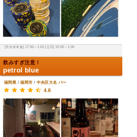
[月火水木金] 17:00～1:00
[土日] 15:00～1:00
飲みすぎ注意！
petrol blue
福岡県
/
福岡市
/
中央区大名
バー
4.6