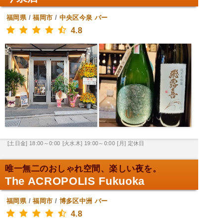
福岡県
/
福岡市
/
中央区今泉
バー
4.8
[土日金] 18:00～0:00
[火水木] 19:00～0:00
[月] 定休日
唯一無二のおしゃれ空間、楽しい夜を。
The ACROPOLIS Fukuoka
福岡県
/
福岡市
/
博多区中洲
バー
4.8