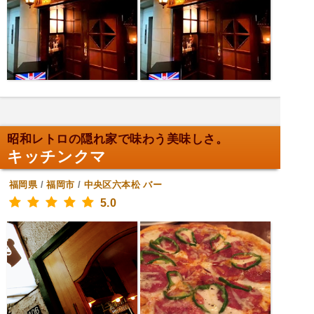
昭和レトロの隠れ家で味わう美味しさ。
キッチンクマ
福岡県
/
福岡市
/
中央区六本松
バー
5.0