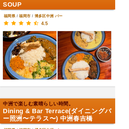
SOUP
福岡県
/
福岡市
/
博多区中洲
バー
4.5
中洲で楽しむ素晴らしい時間。
Dining & Bar Terrace(ダイニングバ
ー照洲〜テラス〜) 中洲春吉橋