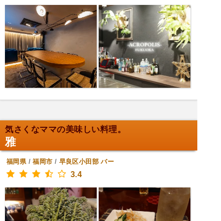
気さくなママの美味しい料理。
雅
福岡県
/
福岡市
/
早良区小田部
バー
3.4