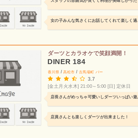
スタッフの雰囲気が良くて料理が美味しかった
女の子みんな気さくにお話してくれて楽しく過
ダーツとカラオケで笑顔満開！
DINER 184
/
/
香川県
高松市
古馬場町
バー
3.7
[金土月火水木] 21:00～5:00
[日] 定休日
店長さんがめっちゃ可愛いしダーツいっぱい遊
店員さんとも楽しくダーツが出来ました！