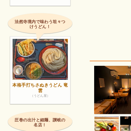
法然寺境内で味わう坦々つ
けうどん！
本格手打ちさぬきうどん 竜
雲
（うどん屋）
圧巻の出汁と細麺、讃岐の
名店！