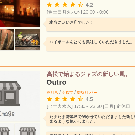
4.2
[金土日月火水木] 20:00～0:00
本当にいいお店でした！
ハイボールをとても美味しくいただきました。
高松で始まるジャズの新しい風。
Outro
/
/
香川県
高松市
御坊町
バー
4.5
[金土火水木] 17:30～23:30
[日月] 定休日
たまたま特等席で聞かせていただきました新し
まるような気がしました。