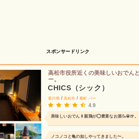
スポンサードリンク
高松市役所近くの美味しいおでん
ー。
CHICS（シック）
/
/
香川県
高松市
番町
バー
4.9
美味しいおでん🍢親鶏が⭕️豊富なお酒🍶🥃🍺。
ノコノコと亀の如しやってきました〜。