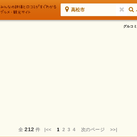
高松市
グルコミ
212
全
件
|<<
1
2
3
4
次のページ
>>|