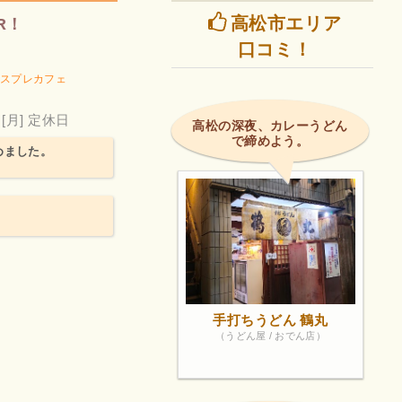
高松市エリア
R！
口コミ！
スプレカフェ
[月] 定休日
高松の深夜、カレーうどん
で締めよう。
めました。
手打ちうどん 鶴丸
（うどん屋 / おでん店）