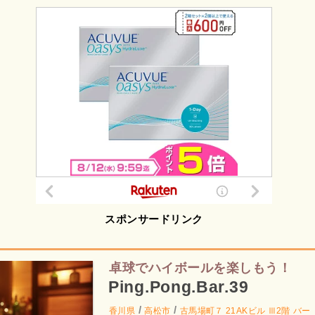
スポンサードリンク
卓球でハイボールを楽しもう！
Ping.Pong.Bar.39
/
/
香川県
高松市
古馬場町７ 21AKビル Ⅲ2階
バー