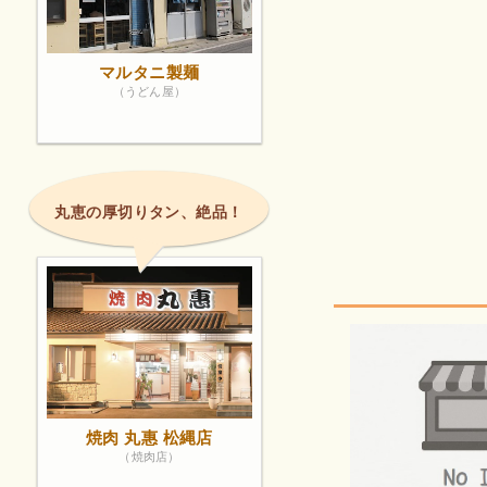
マルタニ製麺
（うどん屋）
丸恵の厚切りタン、絶品！
焼肉 丸惠 松縄店
（焼肉店）