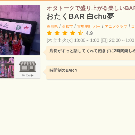
オタトークで盛り上がる楽しいBA
おたくBAR 白chu夢
/
/
/
/
香川県
高松市
古馬場町
バー
アニメクラブ
コ
4.9
[木金土火水] 19:00～1:00
[日] 20:00～1:00
店長がずっと話してくれて飽きずに2時間楽し
時間制のBAR？