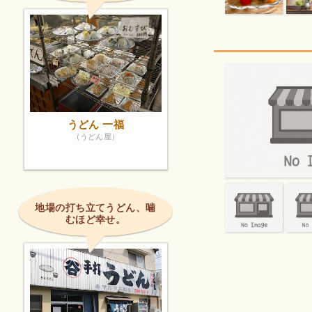
うどん 一福
（うどん屋）
地場の打ち立てうどん、噛
むほど幸せ。