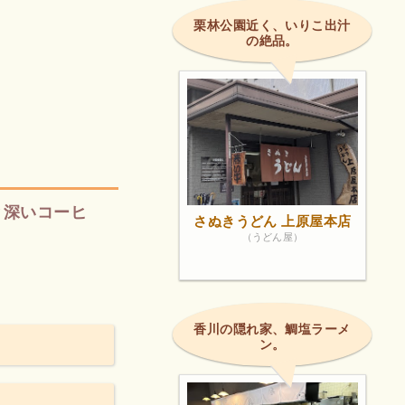
栗林公園近く、いりこ出汁
の絶品。
と深いコーヒ
さぬきうどん 上原屋本店
（うどん屋）
香川の隠れ家、鯛塩ラーメ
ン。