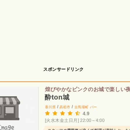
スポンサードリンク
煌びやかなピンクのお城で楽しい
酔ton城
/
/
香川県
高松市
古馬場町
バー
4.9
[火水木金土日月] 22:00～4:00