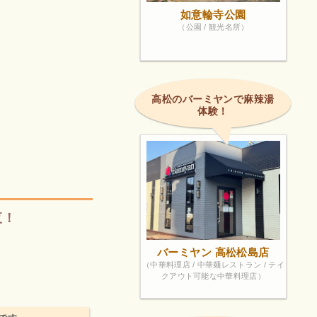
如意輪寺公園
（公園 / 観光名所）
高松のバーミヤンで麻辣湯
体験！
夜！
バーミヤン 高松松島店
（中華料理店 / 中華麺レストラン / テイ
クアウト可能な中華料理店）