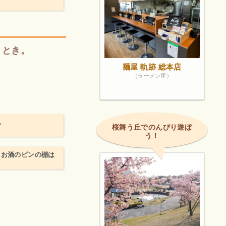
ととき。
麺屋 軌跡 総本店
（ラーメン屋）
。
桜舞う丘でのんびり遊ぼ
う！
 お酒のビンの棚は
。