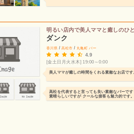
明るい店内で美人ママと癒しのひ
ダンク
/
/
香川県
高松市
丸亀町
バー
4.9
[金土日月火水木] 19:00～0:00
美人ママが癒しの時間をくれる素敵なお店です
高松を代表すると言っても良い素敵なバーです
素晴らしいですが クールな接客も魅力的です