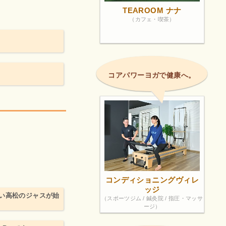
TEAROOM ナナ
（カフェ・喫茶）
コアパワーヨガで健康へ。
コンディショニングヴィレ
ッジ
い高松のジャスが始
（スポーツジム / 鍼灸院 / 指圧・マッサ
ージ）