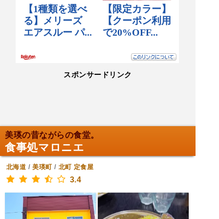
スポンサードリンク
美瑛の昔ながらの食堂。
食事処マロニエ
北海道
/
美瑛町
/
北町
定食屋
3.4