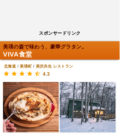
スポンサードリンク
美瑛の森で味わう、豪華グラタン。
VIVA食堂
北海道
/
美瑛町
/
美沢共生
レストラン
4.3