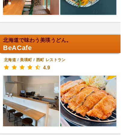
北海道で味わう美瑛うどん。
BeACafe
北海道
/
美瑛町
/
西町
レストラン
4.9