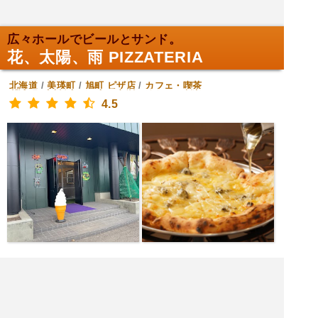
広々ホールでビールとサンド。
花、太陽、雨 PIZZATERIA
北海道
/
美瑛町
/
旭町
ピザ店
/
カフェ・喫茶
4.5
[土日月火水木金] 11:00～19:00
|<<
1
2
次
>>|