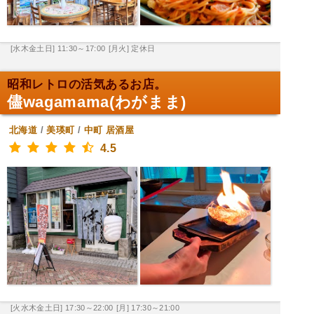
[水木金土日] 11:30～17:00
[月火] 定休日
昭和レトロの活気あるお店。
儘wagamama(わがまま)
北海道
/
美瑛町
/
中町
居酒屋
4.5
[火水木金土日] 17:30～22:00
[月] 17:30～21:00