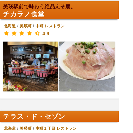
美瑛駅前で味わう絶品えぞ鹿。
チカラノ食堂
北海道
/
美瑛町
/
中町
レストラン
4.9
テラス・ド・セゾン
北海道
/
美瑛町
/
本町１丁目
レストラン