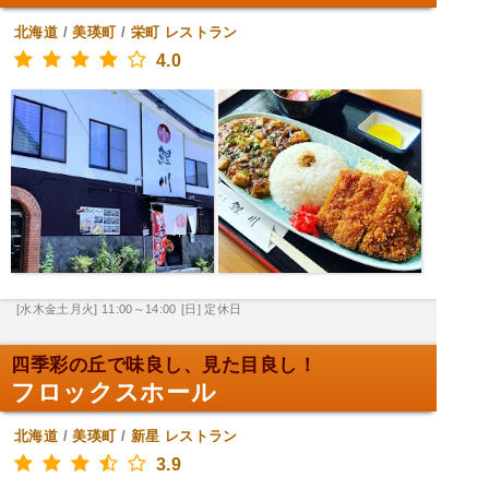
北海道
/
美瑛町
/
栄町
レストラン
4.0
[水木金土月火] 11:00～14:00
[日] 定休日
四季彩の丘で味良し、見た目良し！
フロックスホール
北海道
/
美瑛町
/
新星
レストラン
3.9