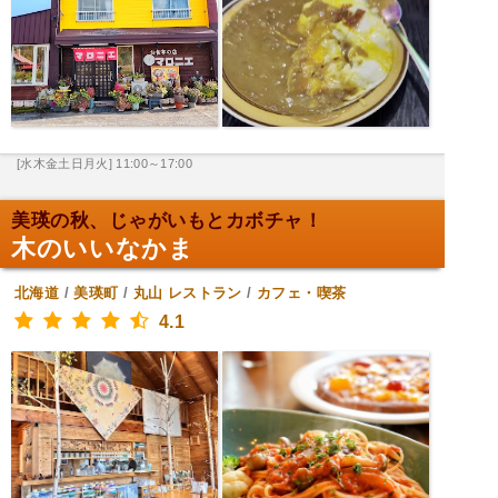
[水木金土日月火] 11:00～17:00
美瑛の秋、じゃがいもとカボチャ！
木のいいなかま
北海道
/
美瑛町
/
丸山
レストラン
/
カフェ・喫茶
4.1