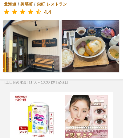
北海道
/
美瑛町
/
栄町
レストラン
4.4
[土日月火水金] 11:30～13:30
[木] 定休日