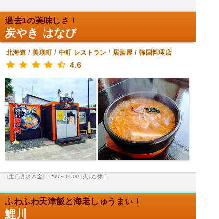
過去1の美味しさ！
炭やき はなび
北海道
/
美瑛町
/
中町
レストラン
/
居酒屋
/
韓国料理店
4.6
[土日月水木金] 11:00～14:00
[火] 定休日
ふわふわ天津飯と海老しゅうまい！
鯉川