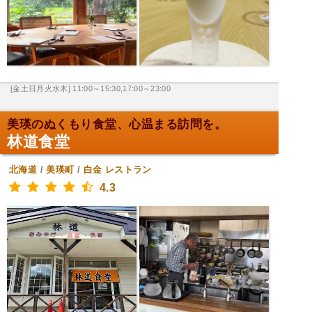
[金土日月火水木] 11:00～15:30,17:00～23:00
美瑛のぬくもり食堂、心温まる訪問を。
林道食堂
北海道
/
美瑛町
/
白金
レストラン
4.3