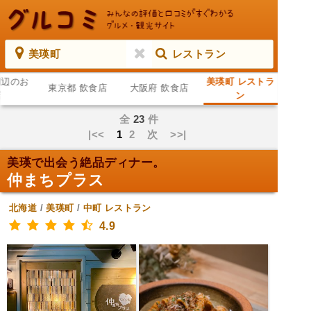
美瑛町
レストラン
周辺のお
美瑛町 レストラ
東京都 飲食店
大阪府 飲食店
店
ン
全
23
件
|<<
1
2
次
>>|
美瑛で出会う絶品ディナー。
仲まちプラス
北海道
/
美瑛町
/
中町
レストラン
4.9