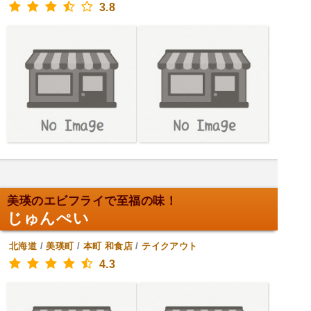
3.8
美瑛のエビフライで至福の味！
じゅんぺい
北海道
/
美瑛町
/
本町
和食店
/
テイクアウト
4.3