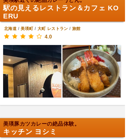
美瑛駅近くの絶品カレーうどん。
駅の見えるレストラン＆カフェ KO
ERU
北海道
/
美瑛町
/
大町
レストラン
/
旅館
4.0
美瑛豚カツカレーの絶品体験。
キッチン ヨシミ