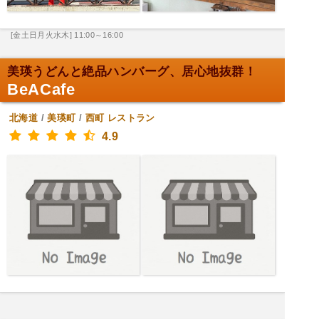
[金土日月火水木] 11:00～16:00
美瑛うどんと絶品ハンバーグ、居心地抜群！
BeACafe
北海道
/
美瑛町
/
西町
レストラン
4.9