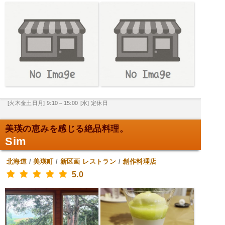
[火木金土日月] 9:10～15:00
[水] 定休日
美瑛の恵みを感じる絶品料理。
Sim
北海道
/
美瑛町
/
新区画
レストラン
/
創作料理店
5.0