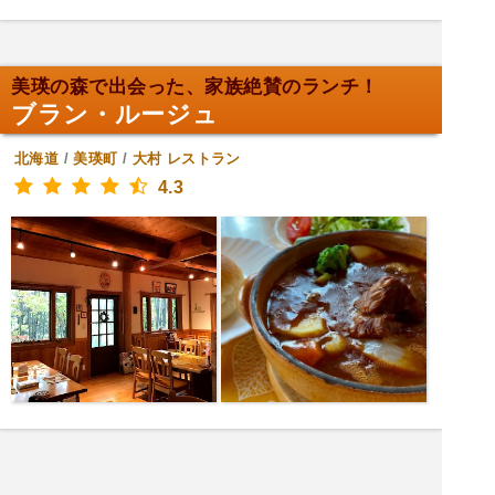
美瑛の森で出会った、家族絶賛のランチ！
ブラン・ルージュ
北海道
/
美瑛町
/
大村
レストラン
4.3