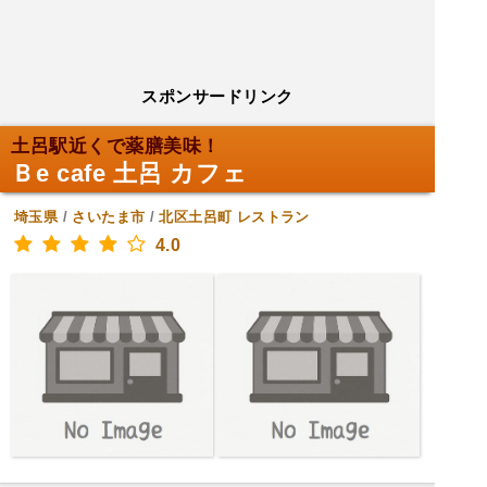
スポンサードリンク
土呂駅近くで薬膳美味！
Ｂe cafe 土呂 カフェ
埼玉県
/
さいたま市
/
北区土呂町
レストラン
4.0