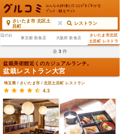
さいたま市 北区土
レストラン
呂町
周辺のお
さいたま市北区
東京都 飲食店
大阪府 飲食店
店
土呂町 レストラ
ン
全
3
件
盆栽美術館近くのカジュアルランチ。
盆栽レストラン大宮
埼玉県
/
さいたま市
/
北区土呂町
レストラン
4.3