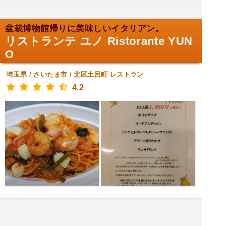
盆栽博物館帰りに美味しいイタリアン。
リストランテ ユノ Ristorante YUN
O
埼玉県
/
さいたま市
/
北区土呂町
レストラン
4.2