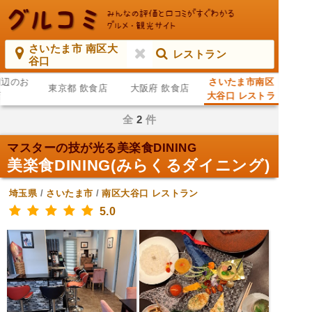
さいたま市 南区大
レストラン
谷口
周辺のお
さいたま市南区
東京都 飲食店
大阪府 飲食店
店
大谷口 レストラ
ン
全
2
件
マスターの技が光る美楽食DINING
美楽食DINING(みらくるダイニング)
埼玉県
/
さいたま市
/
南区大谷口
レストラン
5.0