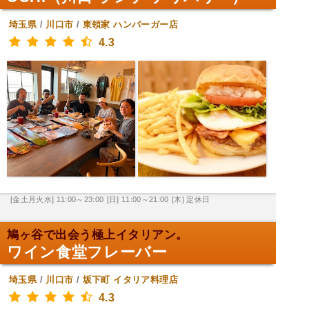
埼玉県
/
川口市
/
東領家
ハンバーガー店
4.3
[金土月火水] 11:00～23:00
[日] 11:00～21:00
[木] 定休日
鳩ヶ谷で出会う極上イタリアン。
ワイン食堂フレーバー
埼玉県
/
川口市
/
坂下町
イタリア料理店
4.3