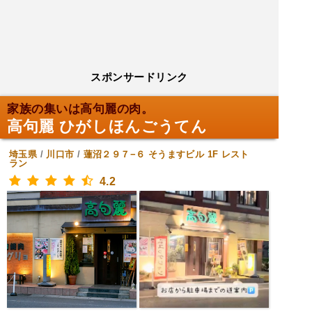
スポンサードリンク
家族の集いは高句麗の肉。
高句麗 ひがしほんごうてん
埼玉県
/
川口市
/
蓮沼２９７−６ そうますビル 1F
レスト
ラン
4.2