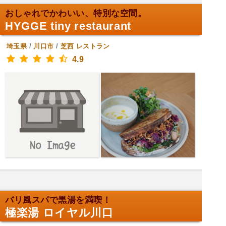
おしゃれでかわいい、特別な空間。
HYGGE tiny restaurant
埼玉県
/
川口市
/
芝西
レストラン
4.9
バリ風スパで黒湯を満喫！
極楽湯 ロイヤル川口