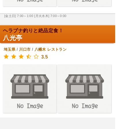
[金土日] 7:00～1:00
[月火水木] 7:00～0:00
ヘラブナ釣りと絶品定食！
八光亭
埼玉県
/
川口市
/
八幡木
レストラン
3.5
[火水木金土日] 11:00～21:00
[月] 定休日