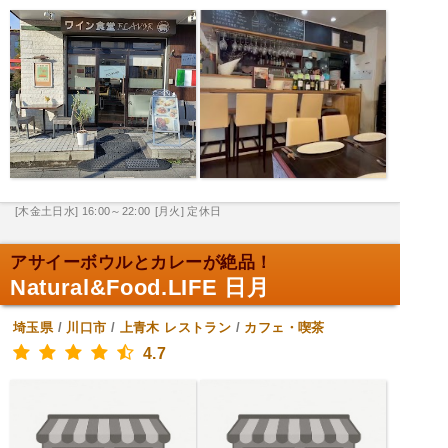
[木金土日水] 16:00～22:00
[月火] 定休日
アサイーボウルとカレーが絶品！
Natural&Food.LIFE 日月
埼玉県
/
川口市
/
上青木
レストラン
/
カフェ・喫茶
4.7