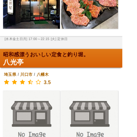
[水木金土日月] 17:00～22:15
[火] 定休日
昭和感漂うおいしい定食と釣り堀。
八光亭
埼玉県
/
川口市
/
八幡木
3.5