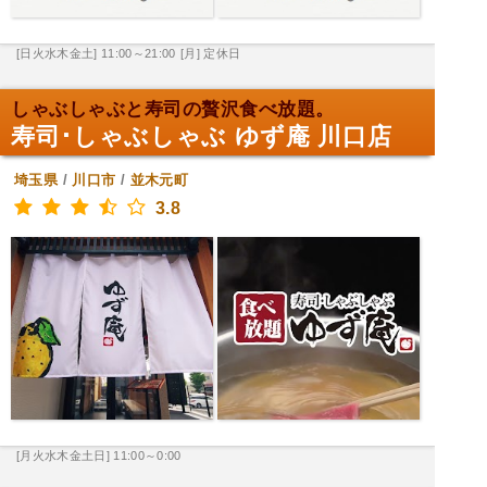
[日火水木金土] 11:00～21:00
[月] 定休日
しゃぶしゃぶと寿司の贅沢食べ放題。
寿司･しゃぶしゃぶ ゆず庵 川口店
埼玉県
/
川口市
/
並木元町
3.8
[月火水木金土日] 11:00～0:00