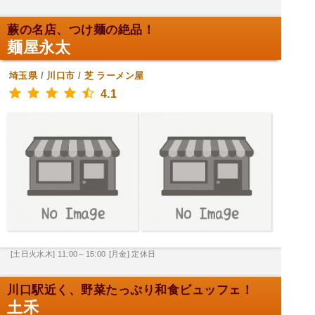
蕨の名店、つけ麺の絶品！
麺屋永太
埼玉県
/
川口市
/
芝
ラーメン屋
4.1
[土日火水木] 11:00～15:00
[月金] 定休日
川口駅近く、野菜たっぷり和食ビュッフェ！
土禾