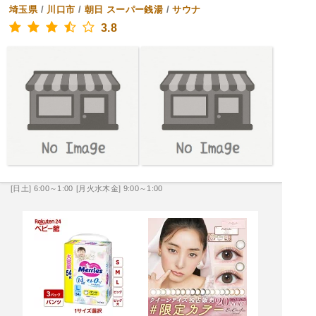
埼玉県
/
川口市
/
朝日
スーパー銭湯
/
サウナ
3.8
[日土] 6:00～1:00
[月火水木金] 9:00～1:00