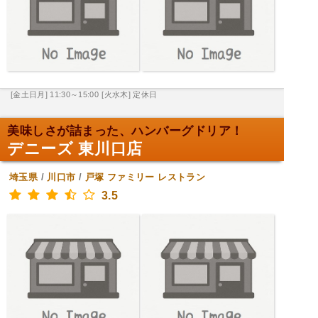
[金土日月] 11:30～15:00
[火水木] 定休日
美味しさが詰まった、ハンバーグドリア！
デニーズ 東川口店
埼玉県
/
川口市
/
戸塚
ファミリー レストラン
3.5