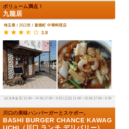
ボリューム満点！
九龍居
埼玉県
/
川口市
/
新堀町
中華料理店
3.8
[火水木金月] 11:00～14:30,17:00～0:30
[土日] 11:00～15:00,17:00～0:30
川口の美味ハンバーガーとスケボー。
BASHI BURGER CHANCE KAWAG
UCHI（川口 ランチ デリバリー）