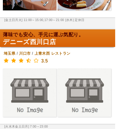
[金土日月火] 11:00～15:00,17:00～21:00
[水木] 定休日
薄味でも安心、手元に運ぶ気配り。
デニーズ西川口店
埼玉県
/
川口市
/
上青木西
レストラン
3.5
[火水木金土日月] 7:00～23:00