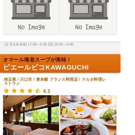
[土月火水木金] 17:00～0:30
[日] 16:00～0:00
オマール海老スープが美味！
ピエールピコKAWAGUCHI
埼玉県
/
川口市
/
東本郷
フランス料理店
/
マルタ料理レ
ストラン
4.3