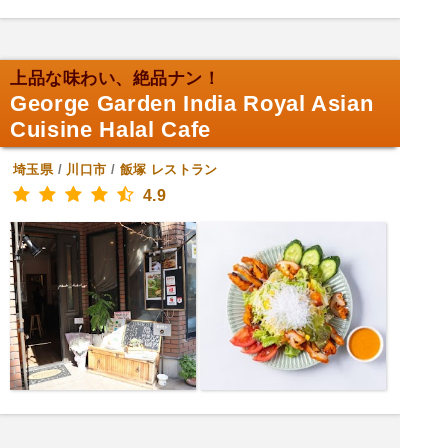
上品な味わい、絶品ナン！
George Garden India Royal Asian
Cuisine Halal Cafe
埼玉県
/
川口市
/
飯塚
レストラン
4.9