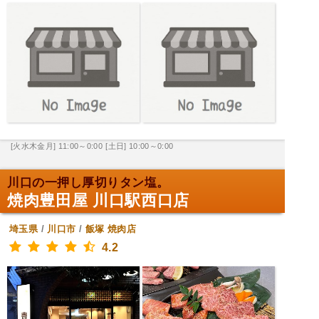
[火水木金月] 11:00～0:00
[土日] 10:00～0:00
川口の一押し厚切りタン塩。
焼肉豊田屋 川口駅西口店
埼玉県
/
川口市
/
飯塚
焼肉店
4.2