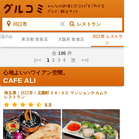
川口市
レストラン
周辺のお
川口市 レストラ
東京都 飲食店
大阪府 飲食店
店
ン
全
105
件
|<<
1
2
3
4
次
>>|
心地よいハワイアン空間。
CAFE ALI
埼玉県
/
川口市
/
北園町３４−３２ マンションナカムラ
レストラン
4.8