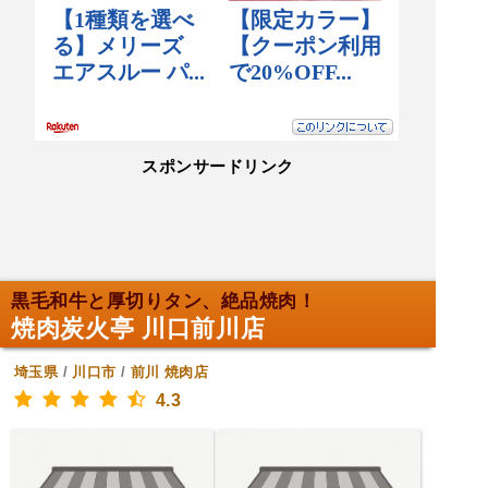
スポンサードリンク
黒毛和牛と厚切りタン、絶品焼肉！
焼肉炭火亭 川口前川店
埼玉県
/
川口市
/
前川
焼肉店
4.3