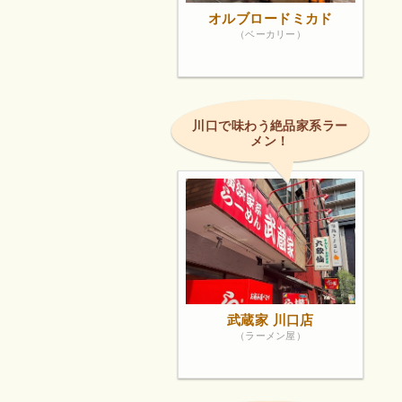
オルブロードミカド
（ベーカリー）
川口で味わう絶品家系ラー
メン！
武蔵家 川口店
（ラーメン屋）