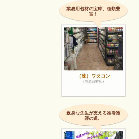
業務用包材の宝庫、種類豊
富！
（株）ワタコン
（包装資材店）
親身な先生が支える准看護
師の道。