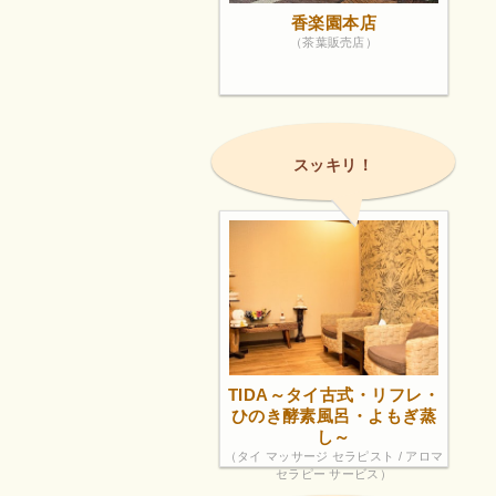
香楽園本店
（茶葉販売店）
スッキリ！
TIDA～タイ古式・リフレ・
ひのき酵素風呂・よもぎ蒸
し～
（タイ マッサージ セラピスト / アロマ
セラピー サービス）