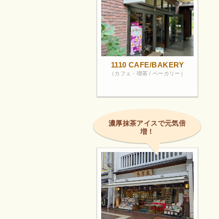
1110 CAFE/BAKERY
（カフェ・喫茶 / ベーカリー）
濃厚抹茶アイスで元気倍
増！