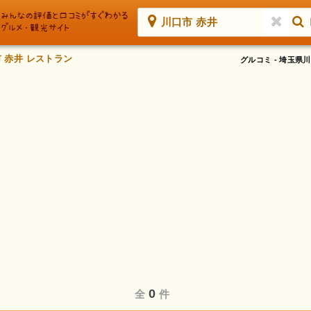
川口市 赤井
 赤井 レストラン
グルコミ - 埼玉
0
全
件