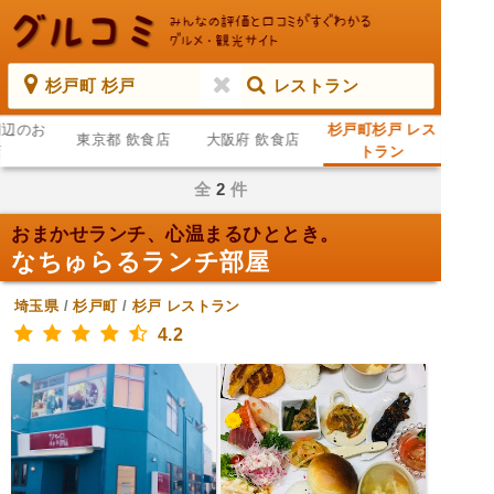
杉戸町 杉戸
レストラン
周辺のお
杉戸町杉戸 レス
東京都 飲食店
大阪府 飲食店
店
トラン
全
2
件
おまかせランチ、心温まるひととき。
なちゅらるランチ部屋
埼玉県
/
杉戸町
/
杉戸
レストラン
4.2