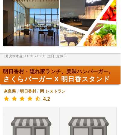
[月火水木金] 11:30～13:00
[土日] 定休日
明日香村・隠れ家ランチ、美味ハンバーガー。
さくらバーガー X 明日香スタンド
奈良県
/
明日香村
/
岡
レストラン
4.2