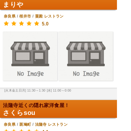
まりや
奈良県
/
桜井市
/
粟殿
レストラン
5.0
[火木金土日月] 11:30～1:30
[水] 11:00～0:00
法隆寺近くの隠れ家洋食屋！
さくらsou
奈良県
/
斑鳩町
/
法隆寺
レストラン