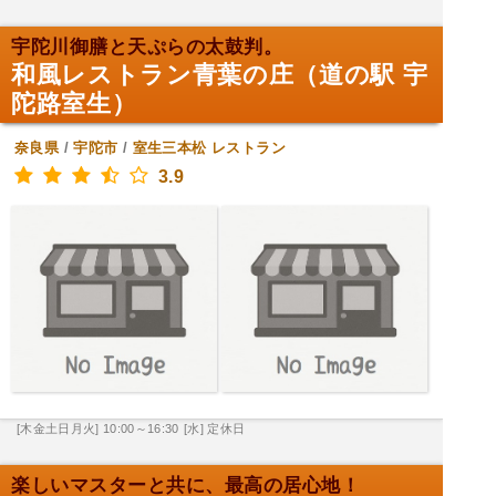
宇陀川御膳と天ぷらの太鼓判。
和風レストラン青葉の庄（道の駅 宇
陀路室生）
奈良県
/
宇陀市
/
室生三本松
レストラン
3.9
[木金土日月火] 10:00～16:30
[水] 定休日
楽しいマスターと共に、最高の居心地！