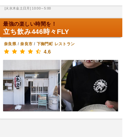
[火水木金土日月] 10:00～5:00
最強の楽しい時間を！
立ち飲み446時々FLY
奈良県
/
奈良市
/
下御門町
レストラン
4.6