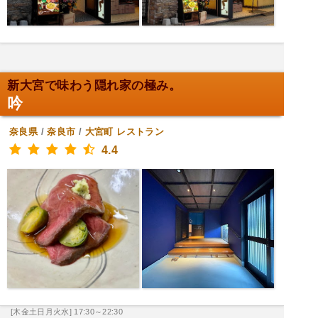
新大宮で味わう隠れ家の極み。
吟
奈良県
/
奈良市
/
大宮町
レストラン
4.4
[木金土日月火水] 17:30～22:30