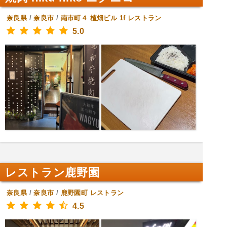
奈良県
/
奈良市
/
南市町４ 植畑ビル 1f
レストラン
5.0
レストラン鹿野園
奈良県
/
奈良市
/
鹿野園町
レストラン
4.5