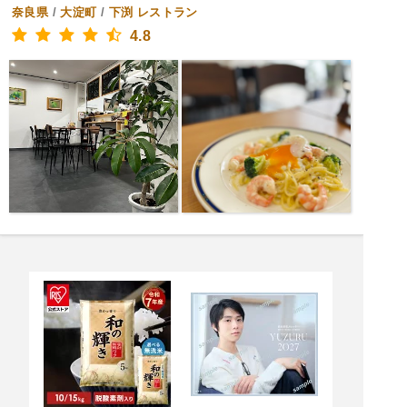
奈良県
/
大淀町
/
下渕
レストラン
4.8