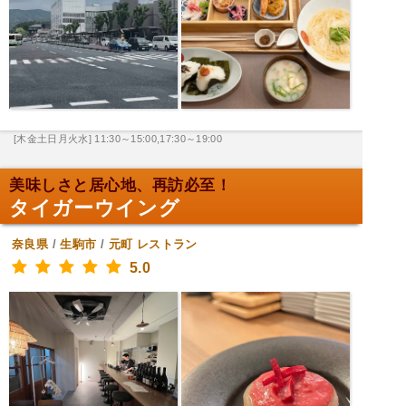
[木金土日月火水] 11:30～15:00,17:30～19:00
美味しさと居心地、再訪必至！
タイガーウイング
奈良県
/
生駒市
/
元町
レストラン
5.0