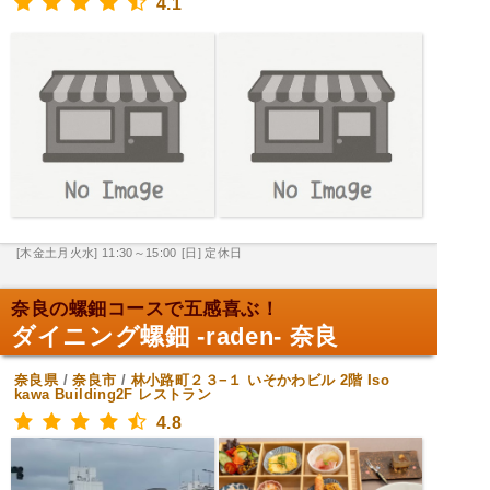
4.1
[木金土月火水] 11:30～15:00
[日] 定休日
奈良の螺鈿コースで五感喜ぶ！
ダイニング螺鈿 -raden- 奈良
奈良県
/
奈良市
/
林小路町２３−１ いそかわビル 2階 Iso
kawa Building2F
レストラン
4.8