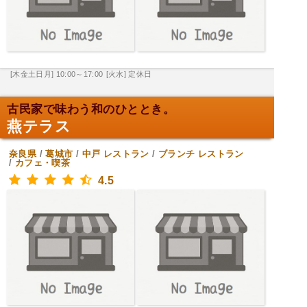
[木金土日月] 10:00～17:00
[火水] 定休日
古民家で味わう和のひととき。
燕テラス
奈良県
/
葛城市
/
中戸
レストラン
/
ブランチ レストラン
/
カフェ・喫茶
4.5