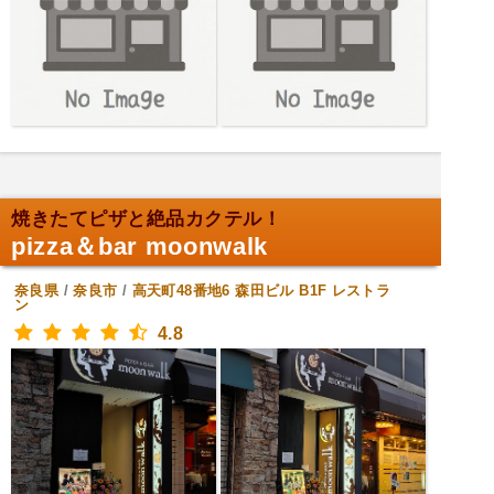
焼きたてピザと絶品カクテル！
pizza＆bar moonwalk
奈良県
/
奈良市
/
高天町48番地6 森田ビル B1F
レストラ
ン
4.8