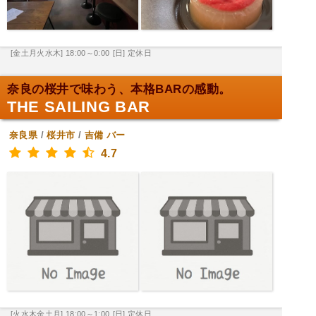
[金土月火水木] 18:00～0:00
[日] 定休日
奈良の桜井で味わう、本格BARの感動。
THE SAILING BAR
奈良県
/
桜井市
/
吉備
バー
4.7
[火水木金土月] 18:00～1:00
[日] 定休日