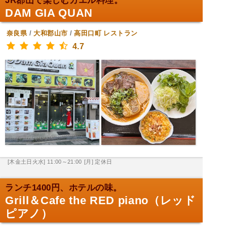
JR郡山で楽しむカエル料理。
DAM GIA QUAN
奈良県
/
大和郡山市
/
高田口町
レストラン
4.7
[木金土日火水] 11:00～21:00
[月] 定休日
ランチ1400円、ホテルの味。
Grill＆Cafe the RED piano（レッド
ピアノ）