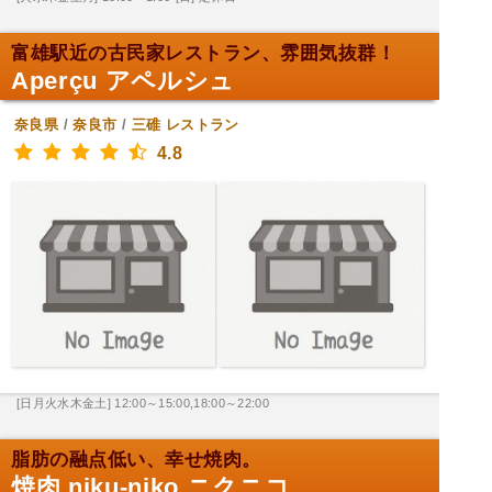
富雄駅近の古民家レストラン、雰囲気抜群！
Aperçu アペルシュ
奈良県
/
奈良市
/
三碓
レストラン
4.8
[日月火水木金土] 12:00～15:00,18:00～22:00
脂肪の融点低い、幸せ焼肉。
焼肉 niku-niko ニクニコ