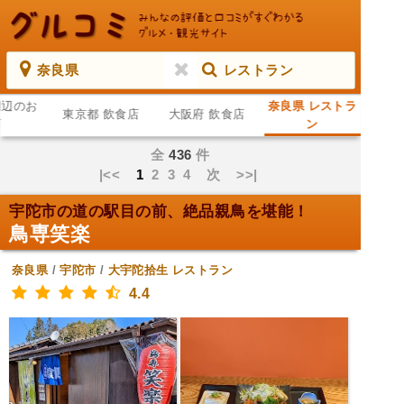
奈良県
レストラン
周辺のお
奈良県 レストラ
東京都 飲食店
大阪府 飲食店
店
ン
全
436
件
|<<
1
2
3
4
次
>>|
宇陀市の道の駅目の前、絶品親鳥を堪能！
鳥専笑楽
奈良県
/
宇陀市
/
大宇陀拾生
レストラン
4.4