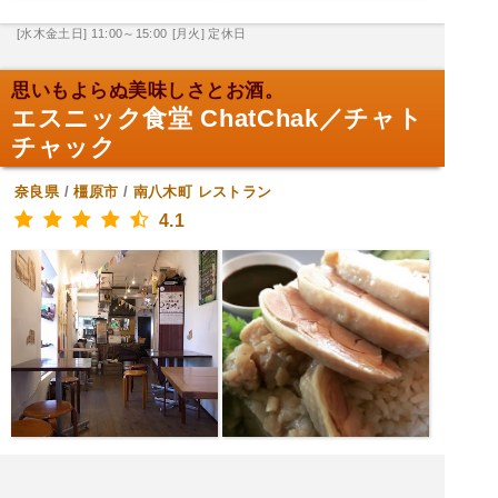
[水木金土日] 11:00～15:00
[月火] 定休日
思いもよらぬ美味しさとお酒。
エスニック食堂 ChatChak／チャト
チャック
奈良県
/
橿原市
/
南八木町
レストラン
4.1
[水木金土日月火] 17:00～23:00