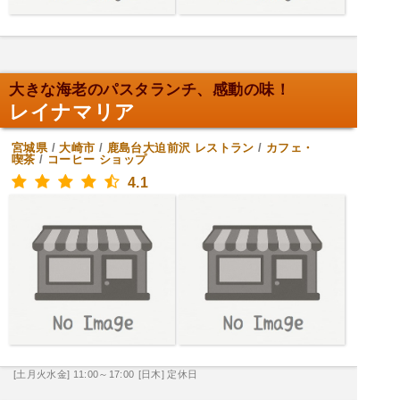
大きな海老のパスタランチ、感動の味！
レイナマリア
宮城県
/
大崎市
/
鹿島台大迫前沢
レストラン
/
カフェ・
喫茶
/
コーヒー ショップ
4.1
[土月火水金] 11:00～17:00
[日木] 定休日