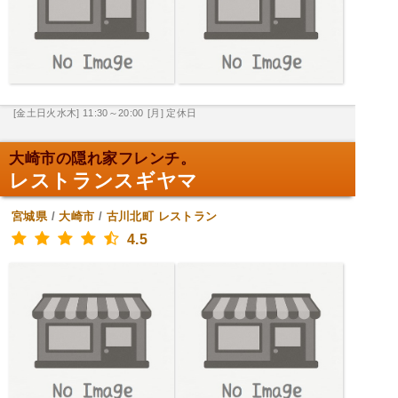
[金土日火水木] 11:30～20:00
[月] 定休日
大崎市の隠れ家フレンチ。
レストランスギヤマ
宮城県
/
大崎市
/
古川北町
レストラン
4.5