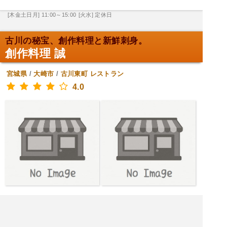
[木金土日月] 11:00～15:00
[火水] 定休日
古川の秘宝、創作料理と新鮮刺身。
創作料理 誠
宮城県
/
大崎市
/
古川東町
レストラン
4.0
[木金土日月火水] 17:00～23:00