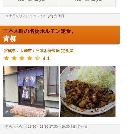
[金土日火水木] 18:00～0:00
[月] 定休日
三本木町の名物ホルモン定食。
青柳
宮城県
/
大崎市
/
三本木善並田
定食屋
4.1
[月火水木金土] 11:30～13:30,17:30～19:30
[日] 定休日