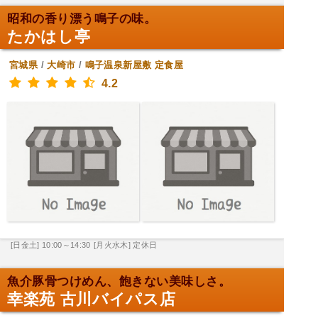
昭和の香り漂う鳴子の味。
たかはし亭
宮城県
/
大崎市
/
鳴子温泉新屋敷
定食屋
4.2
[日金土] 10:00～14:30
[月火水木] 定休日
魚介豚骨つけめん、飽きない美味しさ。
幸楽苑 古川バイパス店