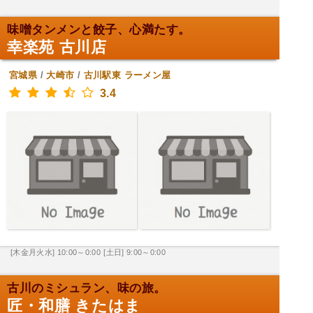
味噌タンメンと餃子、心満たす。
幸楽苑 古川店
宮城県
/
大崎市
/
古川駅東
ラーメン屋
3.4
[木金月火水] 10:00～0:00
[土日] 9:00～0:00
古川のミシュラン、味の旅。
匠・和膳 きたはま