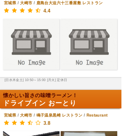
宮城県
/
大崎市
/
鹿島台大迫六十三番屋敷
レストラン
4.4
[日水木金土] 10:50～15:00
[月火] 定休日
懐かしい旨さの味噌ラーメン！
ドライブイン おーとり
宮城県
/
大崎市
/
鳴子温泉黒崎
レストラン
/
Restaurant
3.8