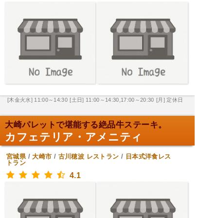
[木金火水] 11:00～14:30
[土日] 11:00～14:30,17:00～20:30
[月] 定休日
大崎パレットで堪能する絶品牛ステーキ。
カフェテリア・アメニティ
宮城県
/
大崎市
/
古川穂波
レストラン
/
日本式洋食レス
トラン
4.1