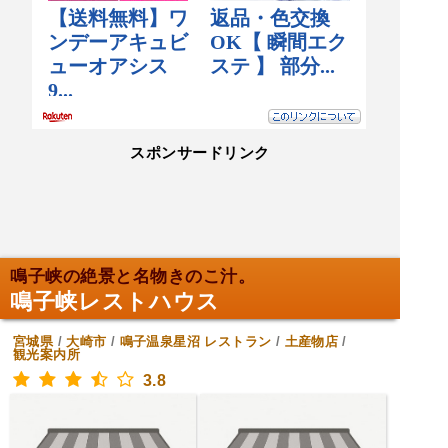
スポンサードリンク
鳴子峡の絶景と名物きのこ汁。
鳴子峡レストハウス
宮城県
/
大崎市
/
鳴子温泉星沼
レストラン
/
土産物店
/
観光案内所
3.8