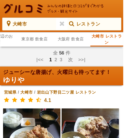
大崎市
レストラン
周辺のお
大崎市 レストラ
東京都 飲食店
大阪府 飲食店
店
ン
全
56
件
|<<
1
2
3
次
>>|
ジューシーな唐揚げ、火曜日も待ってます！
ゆりや
宮城県
/
大崎市
/
岩出山下野目二ツ屋
レストラン
4.1