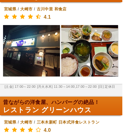
宮城県
/
大崎市
/
古川中里
和食店
4.1
[土金] 17:00～22:00
[月火水木] 11:30～14:00,17:00～22:00
[日] 定休日
昔ながらの洋食屋、ハンバーグの絶品！
レストラン グリーンハウス
宮城県
/
大崎市
/
三本木新町
日本式洋食レストラン
4.0