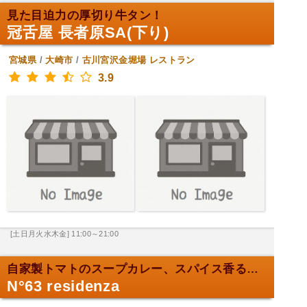
見た目迫力の厚切り牛タン！
冠舌屋 長者原SA(下り)
宮城県
/
大崎市
/
古川宮沢金堀場
レストラン
3.9
[土日月火水木金] 11:00～21:00
自家製トマトのスープカレー、スパイス香る絶品！
N°63 residenza