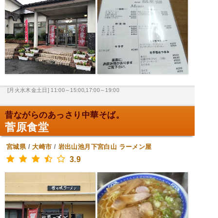
[月火水木金土日] 11:00～15:00,17:00～19:00
昔ながらのあっさり中華そば。
菅原食堂
宮城県
/
大崎市
/
岩出山池月下宮白山
ラーメン屋
3.9