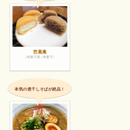
芭蕉庵
（和菓子屋 / 和菓子）
本気の煮干しそばが絶品！