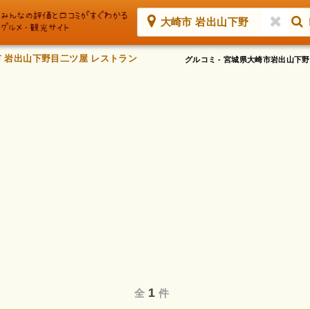
大崎市 岩出山下野
 岩出山下野目二ツ屋 レストラン
グルコミ - 宮城県大崎市岩出山
1
全
件