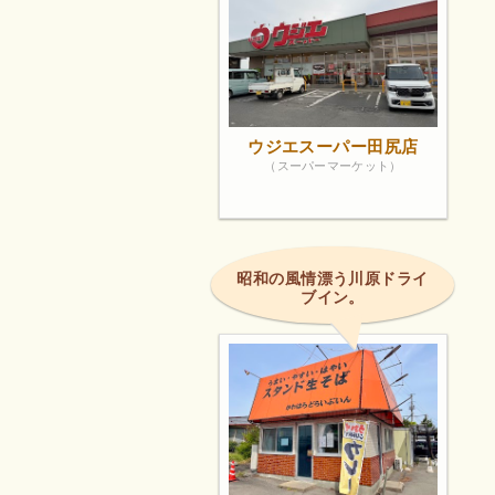
ウジエスーパー田尻店
（スーパーマーケット）
昭和の風情漂う川原ドライ
ブイン。