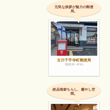
元気な挨拶が魅力の郵便
局。
古川千手寺町郵便局
（郵便局 / ATM）
絶品海鮮ちらし、癒やし空
間。