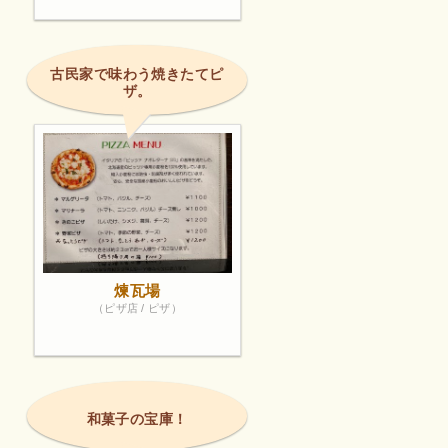
古民家で味わう焼きたてピ
ザ。
煉瓦場
（ピザ店 / ピザ）
和菓子の宝庫！