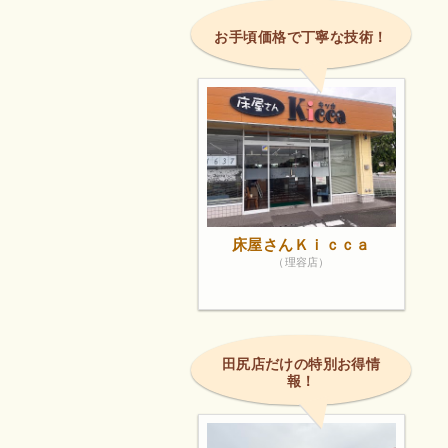
お手頃価格で丁寧な技術！
床屋さんＫｉｃｃａ
（理容店）
田尻店だけの特別お得情
報！