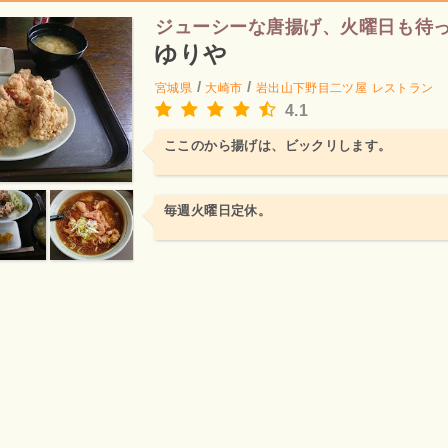
ジューシーな唐揚げ、火曜日も待
ゆりや
/
/
宮城県
大崎市
岩出山下野目二ツ屋
レストラン
4.1
ここのから揚げは、ビックリします。
毎週火曜日定休。