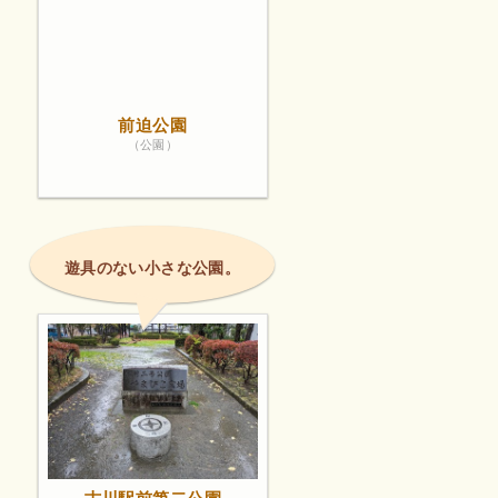
前迫公園
（公園）
遊具のない小さな公園。