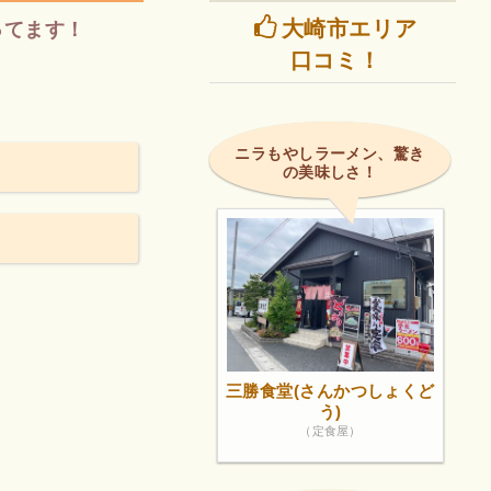
大崎市エリア
ってます！
口コミ！
ニラもやしラーメン、驚き
の美味しさ！
三勝食堂(さんかつしょくど
う)
（定食屋）