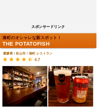
スポンサードリンク
湊町のオシャレな新スポット！
THE POTATOFISH
愛媛県
/
松山市
/
湊町
レストラン
4.7