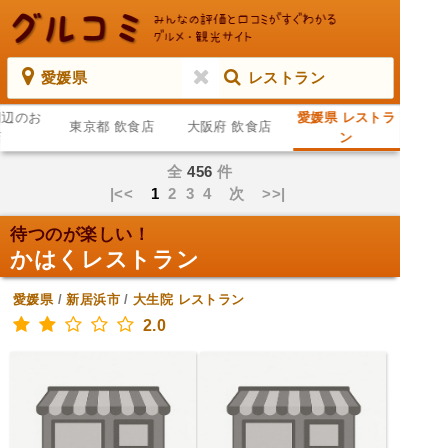
愛媛県
レストラン
周辺のお
愛媛県 レストラ
東京都 飲食店
大阪府 飲食店
店
ン
全
456
件
|<<
1
2
3
4
次
>>|
待つのが楽しい！
かはくレストラン
愛媛県
/
新居浜市
/
大生院
レストラン
2.0