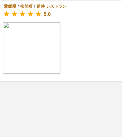
愛媛県
/
松前町
/
筒井
レストラン
5.0
|<<
1
2
3
4
次
>>|
レストランを探す
愛媛県 飲食店を探す
愛媛県 居酒屋を探す