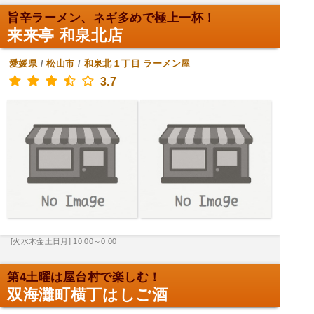
旨辛ラーメン、ネギ多めで極上一杯！
来来亭 和泉北店
愛媛県
/
松山市
/
和泉北１丁目
ラーメン屋
3.7
[火水木金土日月] 10:00～0:00
第4土曜は屋台村で楽しむ！
双海灘町横丁はしご酒