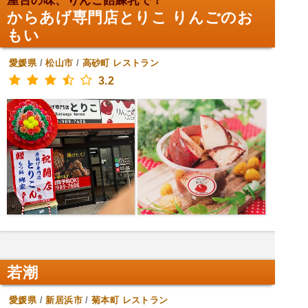
屋台の味、りんご飴練乳で！
からあげ専門店とりこ りんごのお
もい
愛媛県
/
松山市
/
高砂町
レストラン
3.2
若潮
愛媛県
/
新居浜市
/
菊本町
レストラン