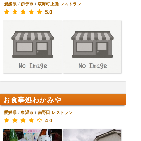
愛媛県
/
伊予市
/
双海町上灘
レストラン
5.0
お食事処わかみや
愛媛県
/
東温市
/
南野田
レストラン
4.0