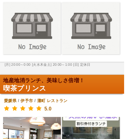
[月] 20:00～0:00
[火水木金土] 20:00～1:00
[日] 定休日
地産地消ランチ、美味しさ倍増！
喫茶プリンス
愛媛県
/
伊予市
/
灘町
レストラン
5.0