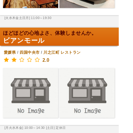
[火水木金土日月] 11:00～19:30
ほどほどの心地よさ、体験しませんか。
ビアンモール
愛媛県
/
四国中央市
/
川之江町
レストラン
2.0
[月火水木金] 10:00～14:30
[土日] 定休日