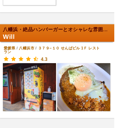
八幡浜・絶品ハンバーガーとオシャレな雰囲気。
Will
愛媛県
/
八幡浜市
/
３７９−１０ せんばビル 1Ｆ
レスト
ラン
4.3