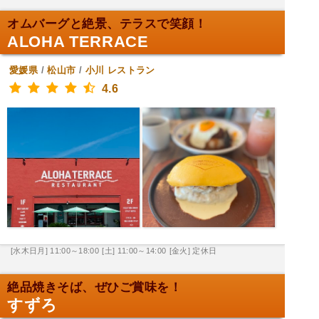
オムバーグと絶景、テラスで笑顔！
ALOHA TERRACE
愛媛県
/
松山市
/
小川
レストラン
4.6
[水木日月] 11:00～18:00
[土] 11:00～14:00
[金火] 定休日
絶品焼きそば、ぜひご賞味を！
すずろ