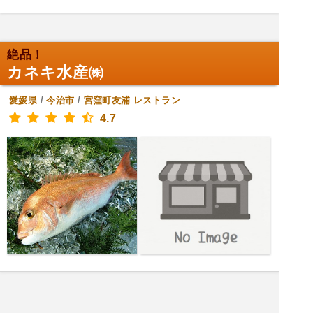
絶品！
カネキ水産㈱
愛媛県
/
今治市
/
宮窪町友浦
レストラン
4.7