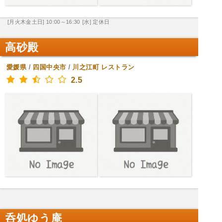
[月火木金土日] 10:00～16:30
[水] 定休日
高砂殿
愛媛県
/
四国中央市
/
川之江町
レストラン
2.5
呑処ゆう庵