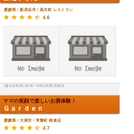
愛媛県
/
新居浜市
/
高木町
レストラン
4.6
[金土火水木] 20:30～0:00
[日月] 定休日
ママの笑顔で楽しいお酒体験！
Ｇａｒｄｅｎ
愛媛県
/
大洲市
/
常磐町
軽食店
4.7