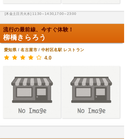
[木金土日月火水] 11:30～14:30,17:00～23:00
流行の最前線、今すぐ体験！
柳橋きらろう
愛知県
/
名古屋市
/
中村区名駅
レストラン
4.0