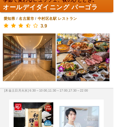
季節で変わるビュッフェ、夜のひととき。
オールデイダイニング パーゴラ
愛知県
/
名古屋市
/
中村区名駅
レストラン
3.9
[木金土日月火水] 6:30～10:00,11:30～17:00,17:30～22:00