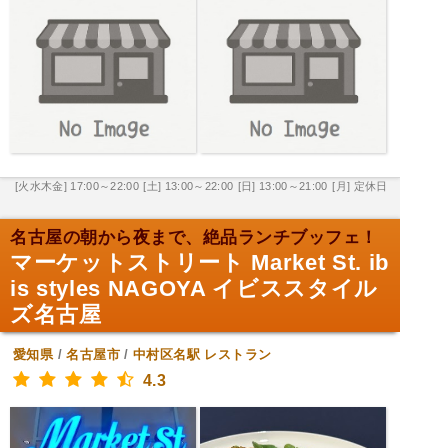
[火水木金] 17:00～22:00
[土] 13:00～22:00
[日] 13:00～21:00
[月] 定休日
名古屋の朝から夜まで、絶品ランチブッフェ！
マーケットストリート Market St. ib
is styles NAGOYA イビススタイル
ズ名古屋
愛知県
/
名古屋市
/
中村区名駅
レストラン
4.3