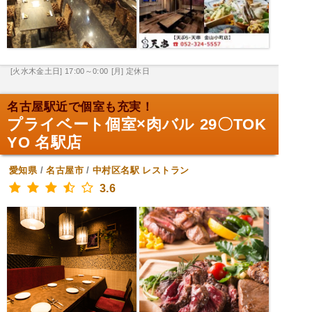
[火水木金土日] 17:00～0:00
[月] 定休日
名古屋駅近で個室も充実！
プライベート個室×肉バル 29〇TOK
YO 名駅店
愛知県
/
名古屋市
/
中村区名駅
レストラン
3.6