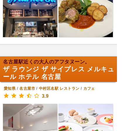
名古屋駅近くの大人のアフタヌーン。
ザ ラウンジ ザ サイプレス メルキュ
ール ホテル 名古屋
愛知県
/
名古屋市
/
中村区名駅
レストラン
/
カフェ
3.9