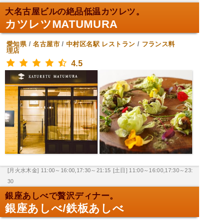
大名古屋ビルの絶品低温カツレツ。
カツレツMATUMURA
愛知県
/
名古屋市
/
中村区名駅
レストラン
/
フランス料
理店
4.5
[月火水木金] 11:00～16:00,17:30～21:15
[土日] 11:00～16:00,17:30～23:
30
銀座あしべで贅沢ディナー。
銀座あしべ/鉄板あしべ