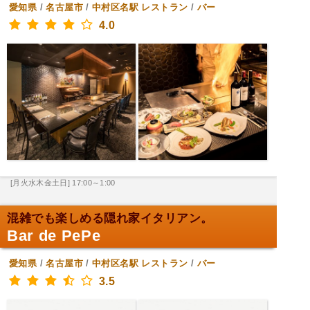
愛知県
/
名古屋市
/
中村区名駅
レストラン
/
バー
4.0
[月火水木金土日] 17:00～1:00
混雑でも楽しめる隠れ家イタリアン。
Bar de PePe
愛知県
/
名古屋市
/
中村区名駅
レストラン
/
バー
3.5