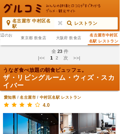
名古屋市 中村区名
レストラン
駅
周辺のお
名古屋市中村区
東京都 飲食店
大阪府 飲食店
店
名駅 レストラン
全
23
件
|<<
1
2
次
>>|
うなぎ食べ放題の朝食ビュッフェ。
ザ・リビングルーム・ウィズ・スカ
イバー
愛知県
/
名古屋市
/
中村区名駅
レストラン
4.0