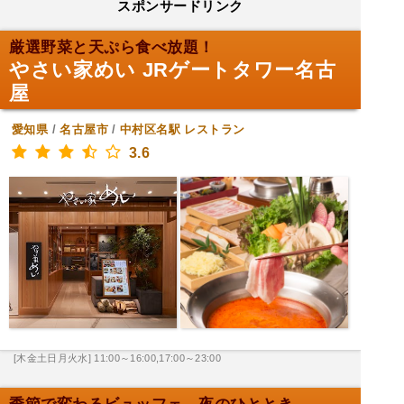
スポンサードリンク
厳選野菜と天ぷら食べ放題！
やさい家めい JRゲートタワー名古
屋
愛知県
/
名古屋市
/
中村区名駅
レストラン
3.6
[木金土日月火水] 11:00～16:00,17:00～23:00