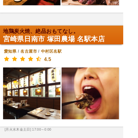
地鶏炭火焼、絶品おもてなし。
宮崎県日南市 塚田農場 名駅本店
愛知県
/
名古屋市
/
中村区名駅
4.5
[月火水木金土日] 17:00～0:00