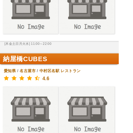
[木金土日月火水] 11:00～22:00
納屋橋CUBES
愛知県
/
名古屋市
/
中村区名駅
レストラン
4.6