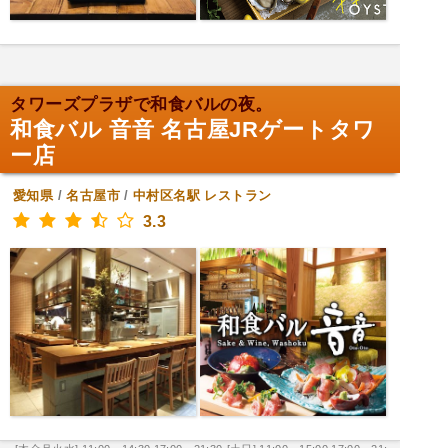
タワーズプラザで和食バルの夜。
和食バル 音音 名古屋JRゲートタワ
ー店
愛知県
/
名古屋市
/
中村区名駅
レストラン
3.3