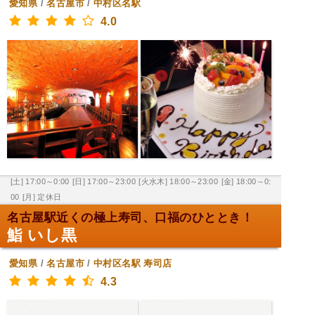
愛知県
/
名古屋市
/
中村区名駅
4.0
[土] 17:00～0:00
[日] 17:00～23:00
[火水木] 18:00～23:00
[金] 18:00～0:
00
[月] 定休日
名古屋駅近くの極上寿司、口福のひととき！
鮨 いし黒
愛知県
/
名古屋市
/
中村区名駅
寿司店
4.3