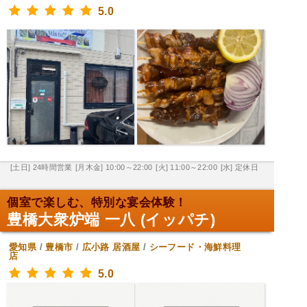
5.0
[土日] 24時間営業
[月木金] 10:00～22:00
[火] 11:00～22:00
[水] 定休日
個室で楽しむ、特別な宴会体験！
豊橋大衆炉端 一八 (イッパチ)
愛知県
/
豊橋市
/
広小路
居酒屋
/
シーフード・海鮮料理
店
5.0