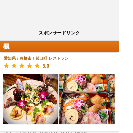
スポンサードリンク
楓
愛知県
/
豊橋市
/
菰口町
レストラン
5.0