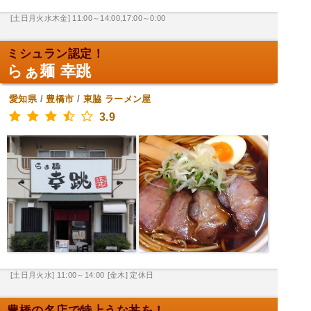
[土日月火水木金] 11:00～14:00,17:00～0:00
ミシュラン認定！
らぁ麺 幸跳
愛知県
/
豊橋市
/
東脇
ラーメン屋
3.9
[土日月火水] 11:00～14:00
[金木] 定休日
豊橋の名店で特上うな丼を！