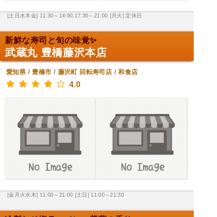
[土日水木金] 11:30～14:00,17:30～21:00
[月火] 定休日
新鮮な寿司と旬の味覚✨
武蔵丸 豊橋藤沢本店
愛知県
/
豊橋市
/
藤沢町
回転寿司店
/
和食店
4.0
[金月火水木] 11:00～21:00
[土日] 11:00～21:30