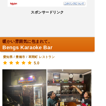
スポンサードリンク
暖かい雰囲気に包まれて。
Bengs Karaoke Bar
愛知県
/
豊橋市
/
草間町
レストラン
5.0