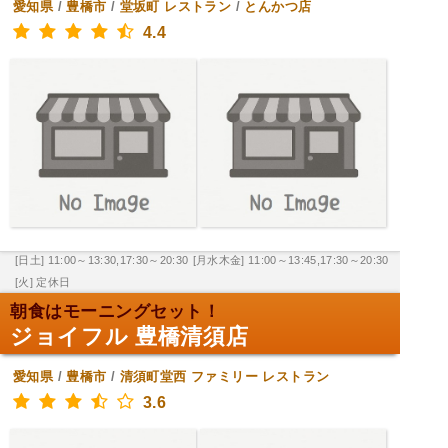
愛知県
/
豊橋市
/
堂坂町
レストラン
/
とんかつ店
4.4
[日土] 11:00～13:30,17:30～20:30
[月水木金] 11:00～13:45,17:30～20:30
[火] 定休日
朝食はモーニングセット！
ジョイフル 豊橋清須店
愛知県
/
豊橋市
/
清須町堂西
ファミリー レストラン
3.6