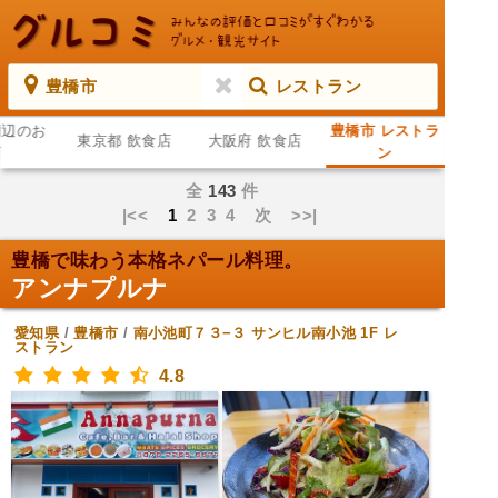
豊橋市
レストラン
周辺のお
豊橋市 レストラ
東京都 飲食店
大阪府 飲食店
店
ン
全
143
件
|<<
1
2
3
4
次
>>|
豊橋で味わう本格ネパール料理。
アンナプルナ
愛知県
/
豊橋市
/
南小池町７３−３ サンヒル南小池 1F
レ
ストラン
4.8