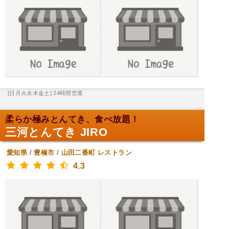
[日月火水木金土] 24時間営業
柔らか極みとんてき、食べ放題！
三河とんてき JIRO
愛知県
/
豊橋市
/
山田二番町
レストラン
4.3