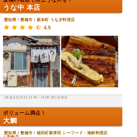
うな中 本店
愛知県
/
豊橋市
/
新本町
うなぎ料理店
4.5
[水金土日月火] 11:30～14:00
[木] 定休日
ボリューム満点！
大鯛
愛知県
/
豊橋市
/
植田町新津田
シーフード・海鮮料理店
/
和食店