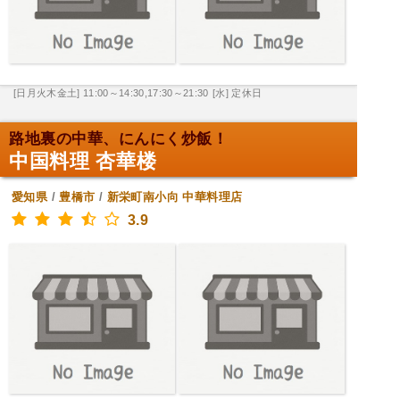
[日月火木金土] 11:00～14:30,17:30～21:30
[水] 定休日
路地裏の中華、にんにく炒飯！
中国料理 杏華楼
愛知県
/
豊橋市
/
新栄町南小向
中華料理店
3.9