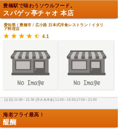
豊橋駅で味わうソウルフード。
スパゲッ亭チャオ 本店
愛知県
/
豊橋市
/
広小路
日本式洋食レストラン
/
イタリ
ア料理店
4.1
[土日] 11:00～21:30
[月火水木金] 11:00～15:30,17:00～21:30
海老フライ最高！
醍醐