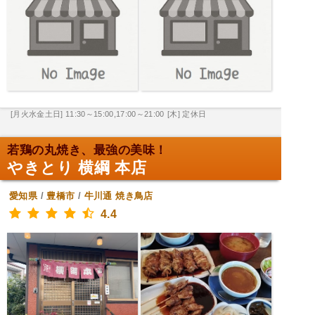
[月火水金土日] 11:30～15:00,17:00～21:00
[木] 定休日
若鶏の丸焼き、最強の美味！
やきとり 横綱 本店
愛知県
/
豊橋市
/
牛川通
焼き鳥店
4.4