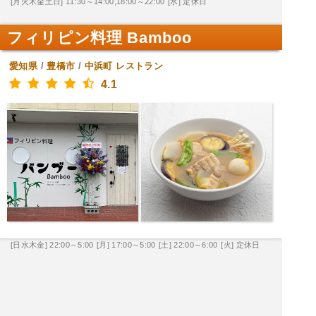
[月火木金土日] 11:30～14:00,18:00～22:00
[水] 定休日
フィリピン料理 Bamboo
愛知県
/
豊橋市
/
中浜町
レストラン
4.1
[日水木金] 22:00～5:00
[月] 17:00～5:00
[土] 22:00～6:00
[火] 定休日