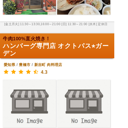
[金土月火] 11:30～13:30,16:00～21:00
[日] 11:30～21:00
[水木] 定休日
牛肉100%直火焼き！
ハンバーグ専門店 オクトパス⭐︎ガー
デン
愛知県
/
豊橋市
/
新吉町
肉料理店
4.3