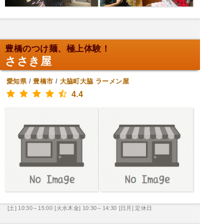
豊橋のつけ麺、極上体験！
ささき屋
愛知県
/
豊橋市
/
大脇町大脇
ラーメン屋
4.4
[土] 10:30～15:00
[火水木金] 10:30～14:30
[日月] 定休日