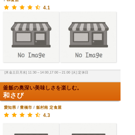
4.1
[木金土日月水] 11:30～14:00,17:00～21:00
[火] 定休日
釜飯の奥深い美味しさを楽しむ。
和さび
愛知県
/
豊橋市
/
飯村南
定食屋
4.3