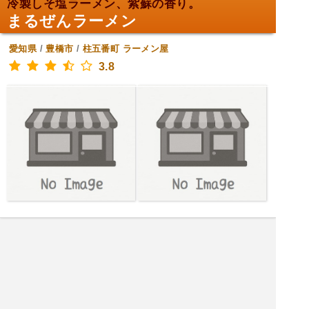
冷製しそ塩ラーメン、紫蘇の香り。
まるぜんラーメン
愛知県
/
豊橋市
/
柱五番町
ラーメン屋
3.8
[木金土日月火] 11:30～14:30,17:00～22:00
[水] 定休日
|<<
1
2
3
4
次
>>|
愛知県 レストランを探す