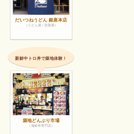
だいつねうどん 銀座本店
（うどん屋 / 居酒屋）
新鮮中トロ丼で築地体験！
築地どんぶり市場
（海鮮丼専門店）