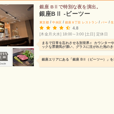
銀座 BⅡで特別な夜を演出。
銀座BⅡ -ビーツー
/
/
/
/
東京都
中央区
銀座８丁目
レストラン
バー
生
4.8
[木金月火水] 18:00～3:00
[土日] 定休日
まるで日常を忘れさせる別世界♬ カウンター
ックな雰囲気が漂い、グラスに注がれた泡のき
りがふわっと鼻腔を...
銀座エリアにある「銀座 BⅡ（ビーツー）」