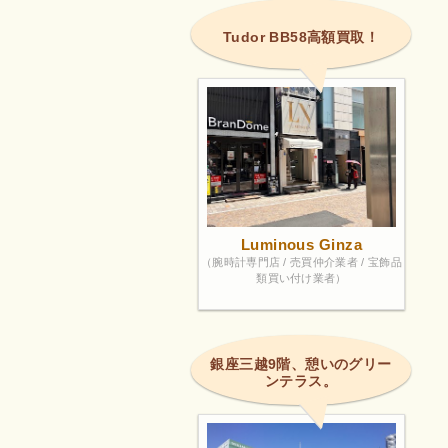
Tudor BB58高額買取！
Luminous Ginza
（腕時計専門店 / 売買仲介業者 / 宝飾品
類買い付け業者）
銀座三越9階、憩いのグリー
ンテラス。