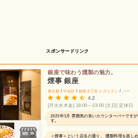
スポンサードリンク
銀座で味わう燻製の魅力。
煙事 銀座
/
/
/
東京都
中央区
銀座８丁目
レストラン
バー
4.2
[月火水木金] 18:00～23:00
[土日] 定休日
2025年3月 雰囲気の良いカウンターバーです
す。
＜煙事＞という店名の通り、 燻製料理を楽し