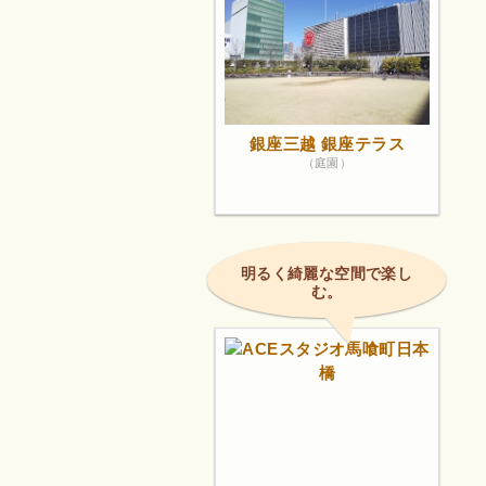
銀座三越 銀座テラス
（庭園）
明るく綺麗な空間で楽し
む。