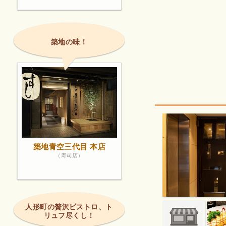
築地の味！
築地青空三代目 本店
（寿司店）
人形町の贅沢ビストロ、ト
リュフ尽くし！