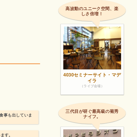
高波動のユニーク空間、楽
しさ倍増！
4030セミナーサイト・マデ
イラ
（ライブ会場）
三代目が研ぐ最高級の菊秀
が食事も出していま
ナイフ。
めます。