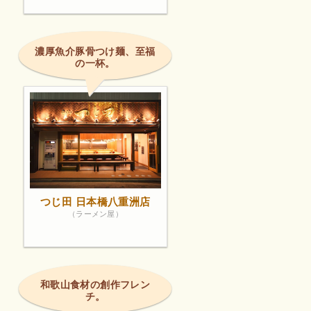
濃厚魚介豚骨つけ麺、至福
の一杯。
つじ田 日本橋八重洲店
（ラーメン屋）
和歌山食材の創作フレン
チ。