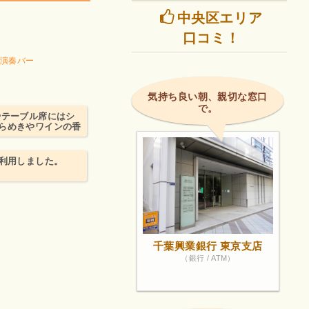
中央区エリア
口コミ！
演奏バー
気持ち良い朝、親切な窓口
で。
やテーブル席にはシ
らめきやワインの香
を利用しました。
千葉興業銀行 東京支店
（銀行 / ATM）