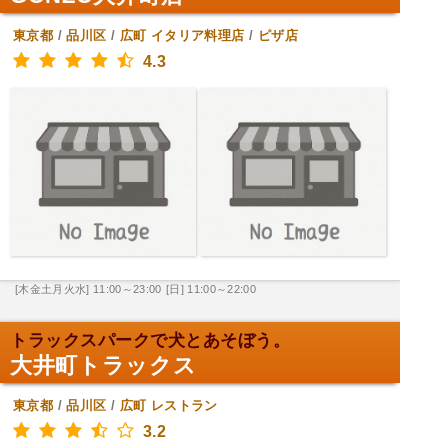
東京都
/
品川区
/
広町
イタリア料理店
/
ピザ店
4.3
[木金土月火水] 11:00～23:00
[日] 11:00～22:00
トラックスパークで犬とあそぼう。
大井町トラックス
東京都
/
品川区
/
広町
レストラン
3.2