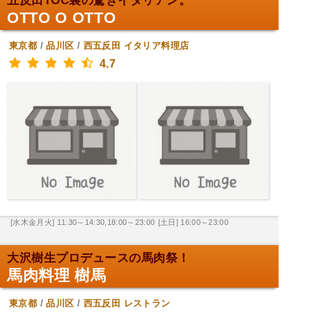
五反田TOC裏の驚きイタリアン。
OTTO O OTTO
東京都
/
品川区
/
西五反田
イタリア料理店
4.7
[水木金月火] 11:30～14:30,18:00～23:00
[土日] 16:00～23:00
大沢樹生プロデュースの馬肉祭！
馬肉料理 樹馬
東京都
/
品川区
/
西五反田
レストラン