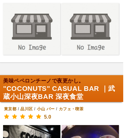
美味ペペロンチーノで夜更かし。
"COCONUTS" CASUAL BAR ｜武
蔵小山深夜BAR 深夜食堂
東京都
/
品川区
/
小山
バー
/
カフェ・喫茶
5.0