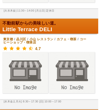
[火水木金] 11:30～14:00
[月土日] 定休日
不動前駅からの美味しい道。
Little Terrace DELI
東京都
/
品川区
/
小山
レストラン
/
カフェ・喫茶
/
コー
ヒーショップ・喫茶店
4.7
[水木金土月火] 8:30～17:30
[日] 10:00～17:00