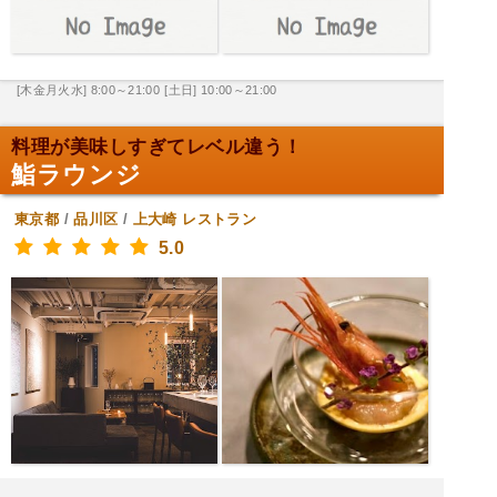
[木金月火水] 8:00～21:00
[土日] 10:00～21:00
料理が美味しすぎてレベル違う！
鮨ラウンジ
東京都
/
品川区
/
上大崎
レストラン
5.0