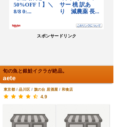
スポンサードリンク
旬の魚と銀鮭イクラが絶品。
aete
東京都
/
品川区
/
旗の台
居酒屋
/
和食店
4.9