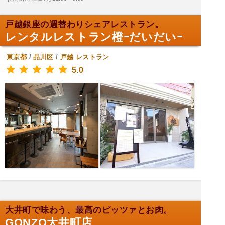
戸越銀座の週替わりシェアレストラン。
レンタルレストラン橙ｰだいだいｰ
東京都
/
品川区
/
戸越
レストラン
5.0
大井町で味わう、最高のピッツァとお肉。
GONZO大井町店