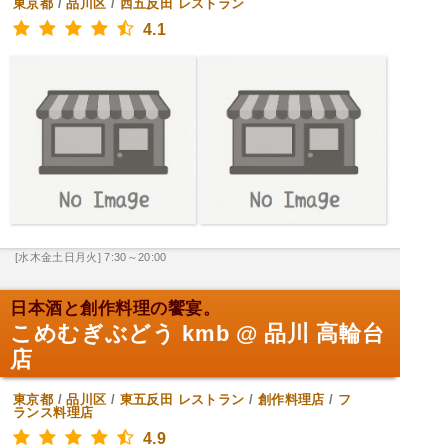
東京都
/
品川区
/
西五反田
レストラン
4.1
[水木金土日月火] 7:30～20:00
日本酒と創作料理の饗宴。
こめむぎぶどう kmb @ 品川 高輪台
店
東京都
/
品川区
/
東五反田
レストラン
/
創作料理店
/
フ
ランス料理店
4.9