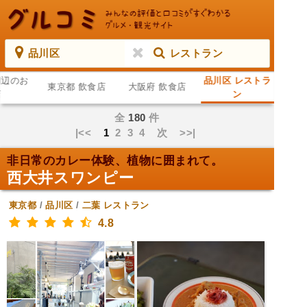
品川区
レストラン
周辺のお
品川区 レストラ
東京都 飲食店
大阪府 飲食店
店
ン
全
180
件
|<<
1
2
3
4
次
>>|
非日常のカレー体験、植物に囲まれて。
西大井スワンピー
東京都
/
品川区
/
二葉
レストラン
4.8