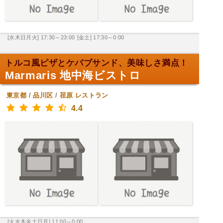
[水木日月火] 17:30～23:00
[金土] 17:30～0:00
トルコ風ピザとケバブサンド、美味しさ満点！
Marmaris 地中海ビストロ
東京都
/
品川区
/
荏原
レストラン
4.4
[火水木金土日月] 11:00～0:00