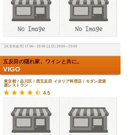
[火水木金月] 17:00～23:00
[土日] 16:00～23:00
五反田の隠れ家、ワインと共に。
VIGO
東京都
/
品川区
/
西五反田
イタリア料理店
/
モダン居酒
屋レストラン
4.5