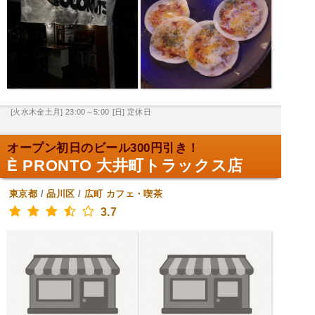
[火水木金土月] 23:00～5:00
[日] 定休日
オープン初日のビール300円引き！
È PRONTO 大井町トラックス店
東京都
/
品川区
/
広町
カフェ・喫茶
3.7