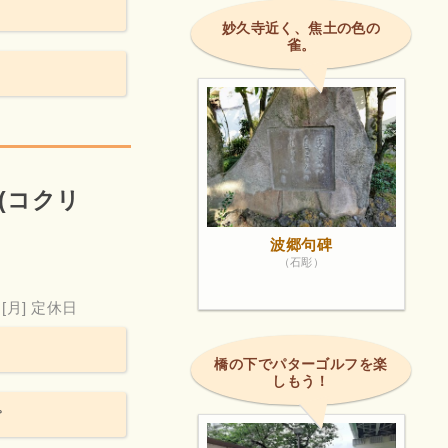
妙久寺近く、焦土の色の
雀。
O(コクリ
波郷句碑
（石彫）
[月] 定休日
橋の下でパターゴルフを楽
しもう！
。