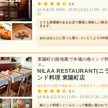
4.6
[火木金月] 18:00～22:00
[土日] 17:30～21:
日
とても清潔感のあるお店で最高に美味しい焼き
きます。
あれはほんとに言った通り､コンビニより100
東陽町の路地裏で本場の南インド
ェ。
NILAA RESTAURANT(
ンド料理 東陽町店
/
/
/
東京都
江東区
東陽
南インド料理店
インド料理
4.1
[水木金土日月火] 11:00～15:00,17:30～22:
南インド料理＝ミールス⋯って構図に惹かれて