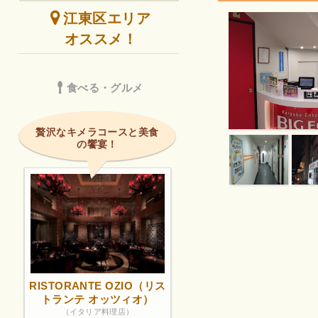
江東区エリア
オススメ！
食べる・グルメ
贅沢なキメラコースと美食
の饗宴！
RISTORANTE OZIO（リス
トランテ オッツィオ）
（イタリア料理店）