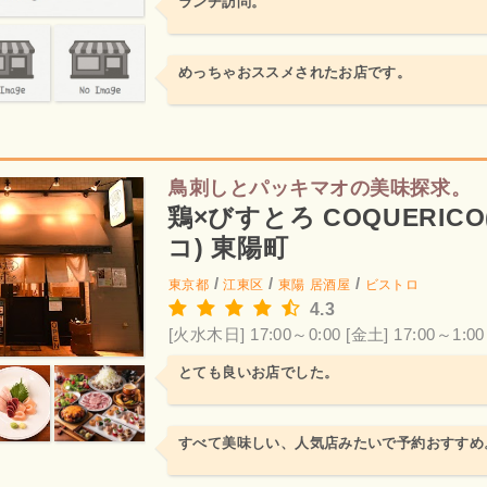
ランチ訪問。
めっちゃおススメされたお店です。
鳥刺しとパッキマオの美味探求。
鶏×びすとろ COQUERIC
コ) 東陽町
/
/
/
東京都
江東区
東陽
居酒屋
ビストロ
4.3
[火水木日] 17:00～0:00
[金土] 17:00～1:00
とても良いお店でした。
すべて美味しい、人気店みたいで予約おすすめ