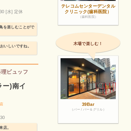
テレコムセンターデンタル
30
[水] 定休
クリニック(歯科医院）
（歯科医院）
鳥を楽しむことがで
木場で楽しむ！
倍おいしいですね。
料理ビュッフ
ニラー)南イ
39Bar
店
（バー / バー＆グリル）
30
来店。