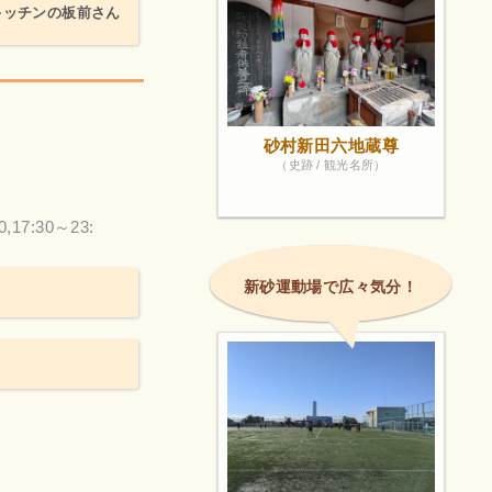
キッチンの板前さん
砂村新田六地蔵尊
（史跡 / 観光名所）
0,17:30～23:
新砂運動場で広々気分！