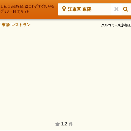
江東区 東陽
 東陽 レストラン
グルコミ - 東京
12
全
件