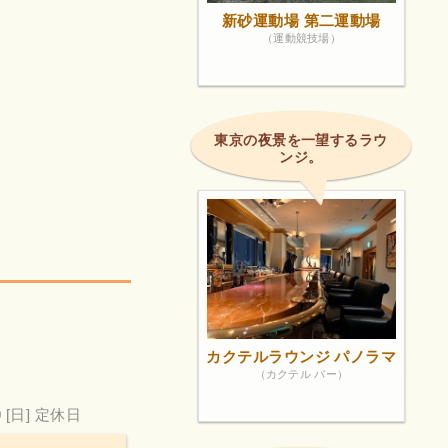
新砂運動場 第二運動場
（運動競技場）
東京の夜景を一望するラウ
ンジ。
。
カクテルラウンジ パノラマ
（カクテル バー）
0
[日] 定休日