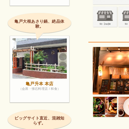
亀戸大根あさり鍋、絶品体
験。
亀戸升本 本店
（会席・懐石料理店 / 和食）
ビッグサイト直近、混雑知
らず。