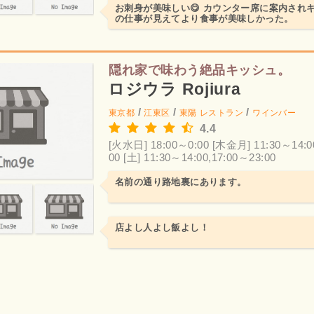
お刺身が美味しい😋 カウンター席に案内され
の仕事が見えてより食事が美味しかった。
隠れ家で味わう絶品キッシュ。
ロジウラ Rojiura
/
/
/
東京都
江東区
東陽
レストラン
ワインバー
4.4
[火水日] 18:00～0:00
[木金月] 11:30～14:0
00
[土] 11:30～14:00,17:00～23:00
名前の通り路地裏にあります。
店よし人よし飯よし！