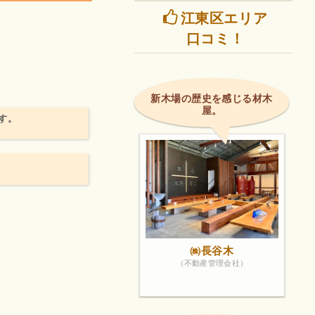
江東区エリア
口コミ！
新木場の歴史を感じる材木
屋。
す。
㈱長谷木
（不動産管理会社）