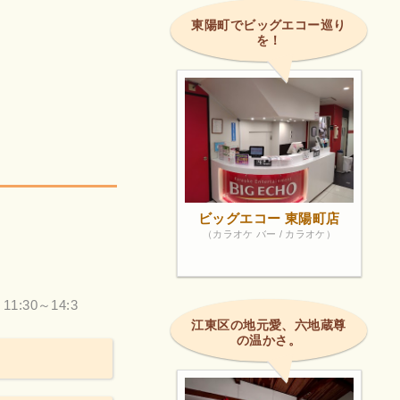
東陽町でビッグエコー巡り
を！
ビッグエコー 東陽町店
（カラオケ バー / カラオケ）
 11:30～14:3
江東区の地元愛、六地蔵尊
の温かさ。