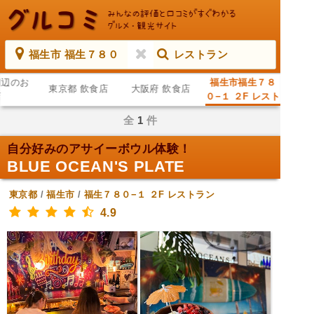
福生市 福生７８０
レストラン
周辺のお
福生市福生７８
東京都 飲食店
大阪府 飲食店
店
０−１ ２F レスト
ラン
全
1
件
自分好みのアサイーボウル体験！
BLUE OCEAN'S PLATE
東京都
/
福生市
/
福生７８０−１ ２F
レストラン
4.9