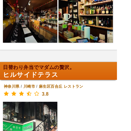
日替わり弁当でマダムの贅沢。
ヒルサイドテラス
神奈川県
/
川崎市
/
麻生区百合丘
レストラン
3.8