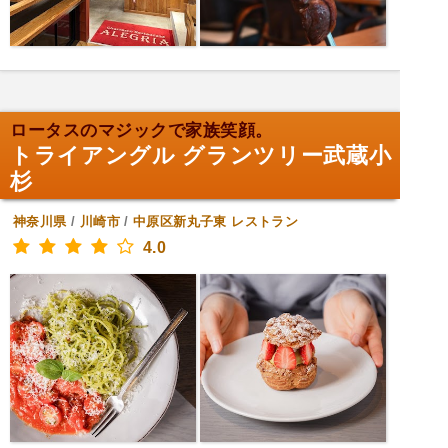
ロータスのマジックで家族笑顔。
トライアングル グランツリー武蔵小
杉
神奈川県
/
川崎市
/
中原区新丸子東
レストラン
4.0