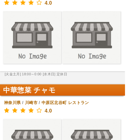
4.0
[火金土月] 18:00～0:00
[水木日] 定休日
中華惣菜 チャモ
神奈川県
/
川崎市
/
中原区北谷町
レストラン
4.0