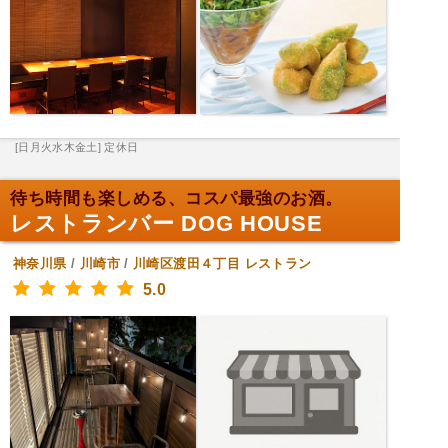
[日月火水木金土] 定休日
待ち時間も楽しめる、コスパ最強のお酒。
レストランバー DOG HOUSE
神奈川県
/
川崎市
/
川崎区渡田４丁目
レストラン
5.0