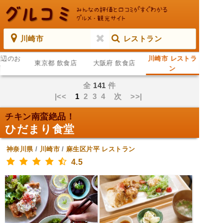
川崎市
レストラン
周辺のお
川崎市 レストラ
東京都 飲食店
大阪府 飲食店
店
ン
全
141
件
|<<
1
2
3
4
次
>>|
チキン南蛮絶品！
ひだまり食堂
神奈川県
/
川崎市
/
麻生区片平
レストラン
4.5