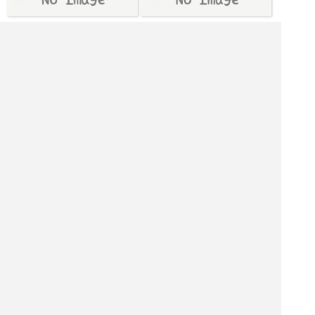
[土日月火水木金] 11:00～15:00,17:30～23:00
|<<
1
2
3
4
次
>>|
神奈川県 レストランを探す
川崎市 飲食店を探す
川崎市 居酒屋を探す
川崎市 バーを探す
川崎市 ホテル・旅館を探す
川崎市 ショッピング モールを探す
川崎市 観光名所を探す
川崎市 ナイトクラブを探す
穴子料理店を探す