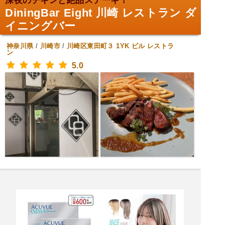
深夜のチキンと絶品ステーキ！
DiningBar Eight 川崎 レストラン ダ
イニングバー
神奈川県
/
川崎市
/
川崎区東田町３ 1YK ビル
レストラ
ン
5.0