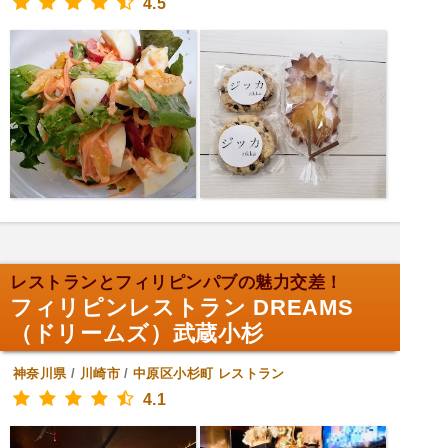
4.5
レストランとフィリピンパブの魅力交差！
フィリピンレストラン DREAMS
（ドリームズ）武蔵小杉
神奈川県
/
川崎市
/
中原区小杉町
レストラン
4.1