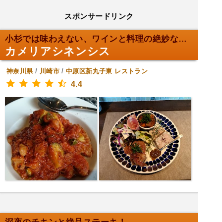
スポンサードリンク
小杉では味わえない、ワインと料理の絶妙な出会い！
カメリアシネンシス
神奈川県
/
川崎市
/
中原区新丸子東
レストラン
4.4