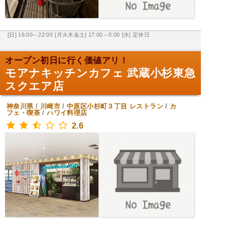
[日] 16:00～22:00
[月火木金土] 17:00～0:00
[水] 定休日
オープン初日に行く価値アリ！
モアナキッチンカフェ 武蔵小杉東急
スクエア店
神奈川県
/
川崎市
/
中原区小杉町３丁目
レストラン
/
カ
フェ・喫茶
/
ハワイ料理店
2.6