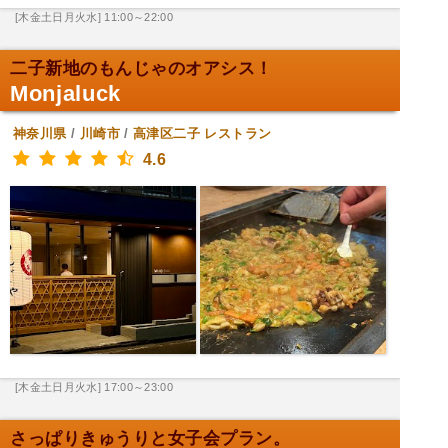
[木金土日月火水] 11:00～22:00
二子新地のもんじゃのオアシス！
Monjaluck
神奈川県
/
川崎市
/
高津区二子
レストラン
4.6
[木金土日月火水] 17:00～23:00
さっぱりきゅうりと女子会プラン。