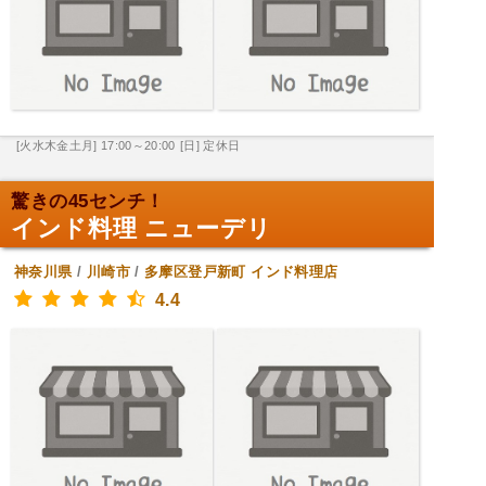
[火水木金土月] 17:00～20:00
[日] 定休日
驚きの45センチ！
インド料理 ニューデリ
神奈川県
/
川崎市
/
多摩区登戸新町
インド料理店
4.4