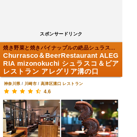
スポンサードリンク
焼き野菜と焼きパイナップルの絶品シュラスコ食べ放題...
Churrasco＆BeerRestaurant ALEG
RIA mizonokuchi シュラスコ＆ビア
レストラン アレグリア溝の口
神奈川県
/
川崎市
/
高津区溝口
レストラン
4.6