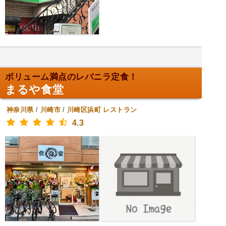
ボリューム満点のレバニラ定食！
まるや食堂
神奈川県
/
川崎市
/
川崎区浜町
レストラン
4.3