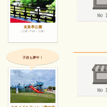
友泉亭公園
（公園 / Park / 公園）
子供も夢中！