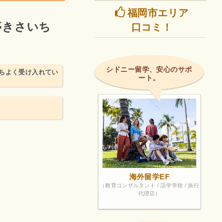
福岡市エリア
亭きさいち
口コミ！
シドニー留学、安心のサポ
ちよく受け入れてい
ート。
海外留学EF
（教育コンサルタント / 語学学校 / 旅行
代理店）