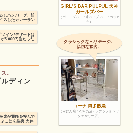
GIRL'S BAR PULPUL 天神
ガールズバー
るしハンバーグ、旨
（ガールズバー / 水パイプ バー / カラオ
ョイスしたカレーラン
ケ）
/メイン/デザートは
5,000円位だった
クラシックなヘリテージ、
親切な接客。
イス。
ビルディン
コーチ 博多阪急
（かばん店 / 衣料品店 / ファッション ア
クセサリー店）
座席が通路を挟んで
ぶことを推奨 大体