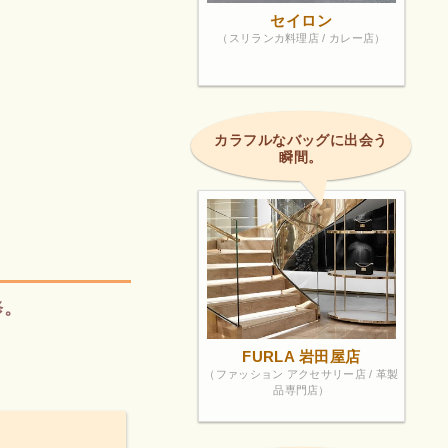
セイロン
（スリランカ料理店 / カレー店）
カラフルなバッグに出会う
瞬間。
修。
FURLA 岩田屋店
（ファッション アクセサリー店 / 革製
品専門店）