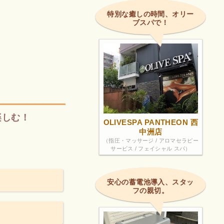
特別な癒しの時間、オリー
ブスパで！
楽しむ！
OLIVESPA PANTHEON 西
中洲店
（指圧・マッサージ / アロマセラピー
サービス / フェイシャル スパ）
安心の蓄電池導入、スタッ
フの親切。