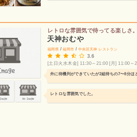
レトロな雰囲気で待ってる楽しさ
天神おむや
/
/
福岡県
福岡市
中央区天神
レストラン
3.6
[土日火水木金] 11:30～21:00
[月] 11:00～2
外に待機列ができていたが2組待ちの7〜8分ほ
レトロな雰囲気でした。