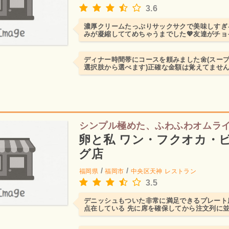
3.6
濃厚クリームたっぷりサックサクで美味しすぎ
みが凝縮しててめちゃうまでした💖友達がチ
チはロイヤルのカレー...
ディナー時間帯にコースを頼みました🌼(スープ
選択肢から選べます)正確な金額は覚えてませんが
かな......
シンプル極めた、ふわふわオムラ
卵と私 ワン・フクオカ・
グ店
/
/
福岡県
福岡市
中央区天神
レストラン
3.5
デニッシュもついた非常に満足できるプレート
点在している 先に席を確保してから注文列に並
提供まで30分程キ...