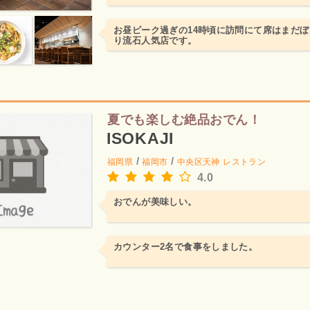
お昼ピーク過ぎの14時頃に訪問にて席はまだ
り流石人気店です。
夏でも楽しむ絶品おでん！
ISOKAJI
/
/
福岡県
福岡市
中央区天神
レストラン
4.0
おでんが美味しい。
カウンター2名で食事をしました。