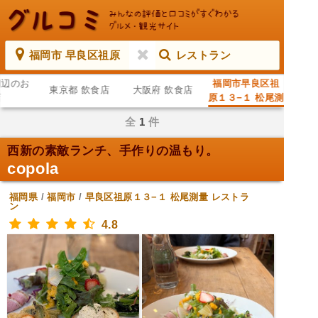
福岡市 早良区祖原
レストラン
周辺のお
福岡市早良区祖
東京都 飲食店
大阪府 飲食店
店
原１３−１ 松尾測
量 レストラン
全
1
件
西新の素敵ランチ、手作りの温もり。
copola
福岡県
/
福岡市
/
早良区祖原１３−１ 松尾測量
レストラ
ン
4.8