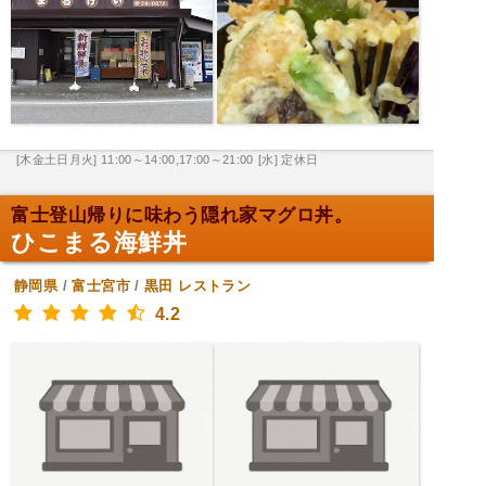
[木金土日月火] 11:00～14:00,17:00～21:00
[水] 定休日
富士登山帰りに味わう隠れ家マグロ丼。
ひこまる海鮮丼
静岡県
/
富士宮市
/
黒田
レストラン
4.2