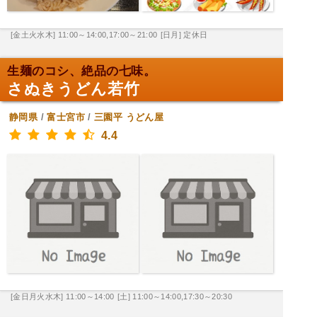
[金土火水木] 11:00～14:00,17:00～21:00
[日月] 定休日
生麺のコシ、絶品の七味。
さぬきうどん若竹
静岡県
/
富士宮市
/
三園平
うどん屋
4.4
[金日月火水木] 11:00～14:00
[土] 11:00～14:00,17:30～20:30