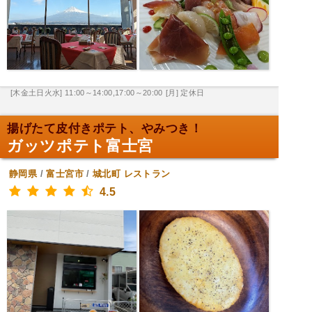
[木金土日火水] 11:00～14:00,17:00～20:00
[月] 定休日
揚げたて皮付きポテト、やみつき！
ガッツポテト富士宮
静岡県
/
富士宮市
/
城北町
レストラン
4.5