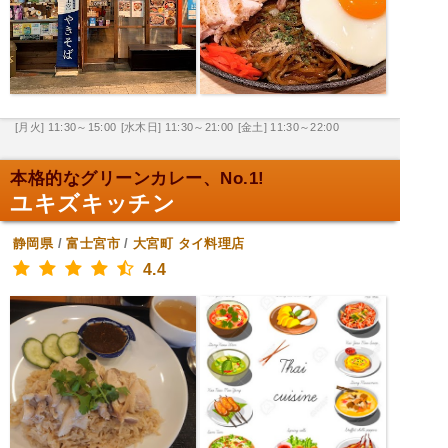
[月火] 11:30～15:00
[水木日] 11:30～21:00
[金土] 11:30～22:00
本格的なグリーンカレー、No.1!
ユキズキッチン
静岡県
/
富士宮市
/
大宮町
タイ料理店
4.4