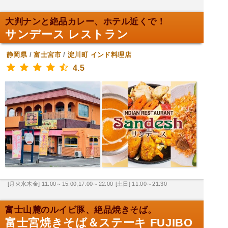
大判ナンと絶品カレー、ホテル近くで！
サンデース レストラン
静岡県
/
富士宮市
/
淀川町
インド料理店
4.5
[月火水木金] 11:00～15:00,17:00～22:00
[土日] 11:00～21:30
富士山麓のルイビ豚、絶品焼きそば。
富士宮焼きそば＆ステーキ FUJIBO