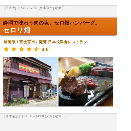
[日月火] 11:30～17:00
[水木金土] 定休日
静岡で味わう肉の塊、セロ畑ハンバーグ。
セロリ畑
静岡県
/
富士宮市
/
淀師
日本式洋食レストラン
4.6
[月木金土日] 11:30～14:00
[火水] 定休日