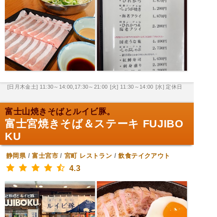
[日月木金土] 11:30～14:00,17:30～21:00
[火] 11:30～14:00
[水] 定休日
富士山焼きそばとルイビ豚。
富士宮焼きそば＆ステーキ FUJIBO
KU
静岡県
/
富士宮市
/
宮町
レストラン
/
飲食テイクアウト
4.3