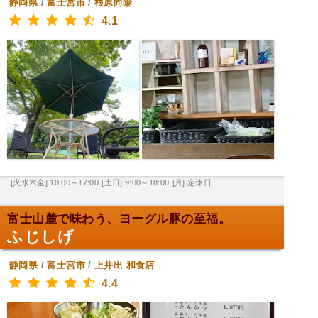
静岡県
/
富士宮市
/
根原向陽
4.1
[火水木金] 10:00～17:00
[土日] 9:00～18:00
[月] 定休日
富士山麓で味わう、ヨーグル豚の至福。
ふじしげ
静岡県
/
富士宮市
/
上井出
和食店
4.4