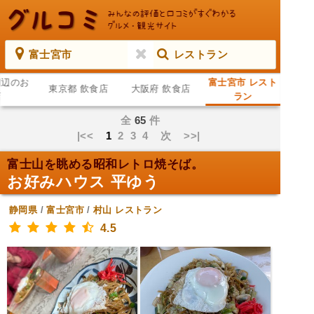
富士宮市
レストラン
周辺のお
富士宮市 レスト
東京都 飲食店
大阪府 飲食店
店
ラン
全
65
件
|<<
1
2
3
4
次
>>|
富士山を眺める昭和レトロ焼そば。
お好みハウス 平ゆう
静岡県
/
富士宮市
/
村山
レストラン
4.5