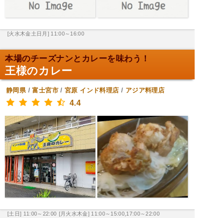
[火水木金土日月] 11:00～16:00
本場のチーズナンとカレーを味わう！
王様のカレー
静岡県
/
富士宮市
/
宮原
インド料理店
/
アジア料理店
4.4
[土日] 11:00～22:00
[月火水木金] 11:00～15:00,17:00～22:00