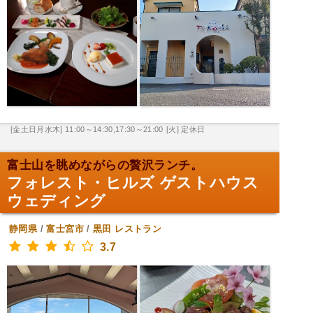
[金土日月水木] 11:00～14:30,17:30～21:00
[火] 定休日
富士山を眺めながらの贅沢ランチ。
フォレスト・ヒルズ ゲストハウス
ウェディング
静岡県
/
富士宮市
/
黒田
レストラン
3.7