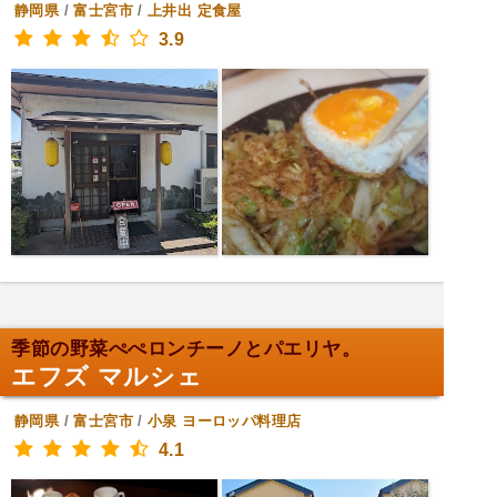
静岡県
/
富士宮市
/
上井出
定食屋
3.9
季節の野菜ぺぺロンチーノとパエリヤ。
エフズ マルシェ
静岡県
/
富士宮市
/
小泉
ヨーロッパ料理店
4.1