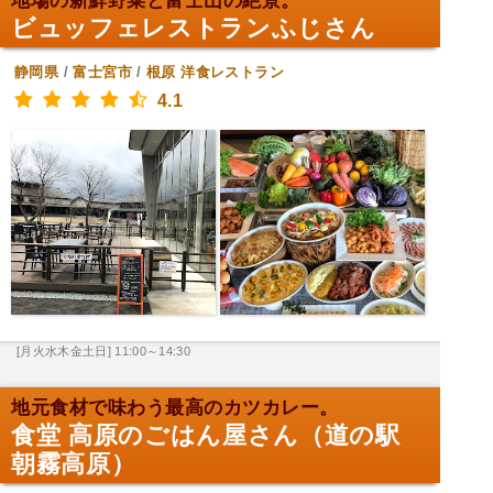
地場の新鮮野菜と富士山の絶景。
ビュッフェレストランふじさん
静岡県
/
富士宮市
/
根原
洋食レストラン
4.1
[月火水木金土日] 11:00～14:30
地元食材で味わう最高のカツカレー。
食堂 高原のごはん屋さん（道の駅
朝霧高原）