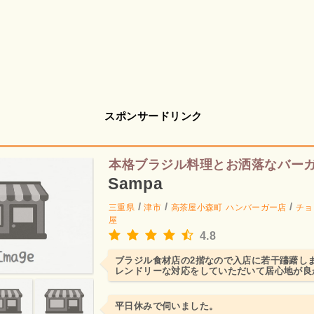
スポンサードリンク
本格ブラジル料理とお洒落なバー
Sampa
/
/
/
三重県
津市
高茶屋小森町
ハンバーガー店
チョ
屋
4.8
ブラジル食材店の2揩なので入店に若干躊躇し
レンドリーな対応をしていただいて居心地が良
平日休みで伺いました。