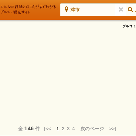
津市
グルコミ
146
全
件
|<<
1
2
3
4
次のページ
>>|