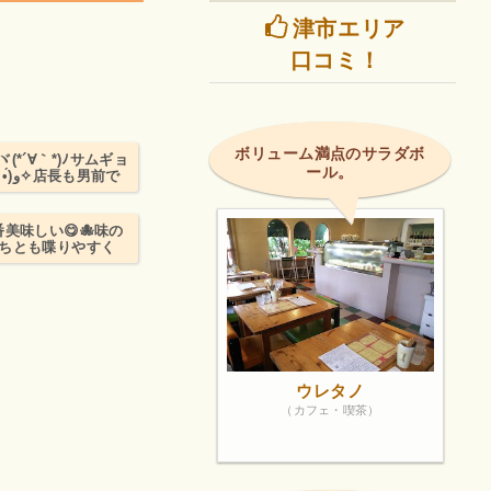
津市エリア
口コミ！
ボリューム満点のサラダボ
´∀｀*)ﾉサムギョ
ール。
前で
美味しい😋🐙味の
たちとも喋りやすく
ウレタノ
（カフェ・喫茶）