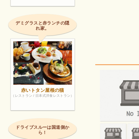
デミグラスと赤ランチの隠
れ家。
赤いトタン屋根の猫
（レストラン / 日本式洋食レストラン）
ドライブスルーは国道側か
ら！