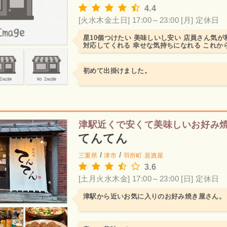
4.4
[火水木金土日] 17:00～23:00
[月] 定休日
星10個つけたい 美味しいし安い 店員さん気が
対応してくれる 幸せな気持ちになれる これか
初めて出掛けました。
津駅近くで安くて美味しいお好み
てんてん
/
/
三重県
津市
羽所町
居酒屋
3.6
[土月火水木金] 17:00～23:00
[日] 定休日
津駅から近いお気に入りのお好み焼き屋さん。