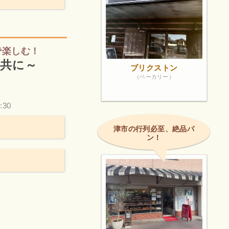
で楽しむ！
と共に～
ブリクストン
（ベーカリー）
:30
津市の行列必至、絶品パ
ン！