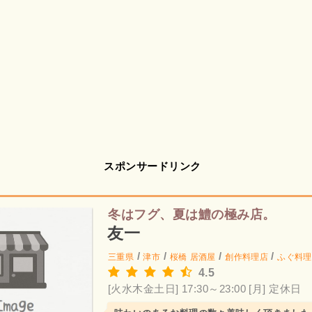
スポンサードリンク
冬はフグ、夏は鱧の極み店。
友一
/
/
/
/
三重県
津市
桜橋
居酒屋
創作料理店
ふぐ料理
4.5
[火水木金土日] 17:30～23:00
[月] 定休日