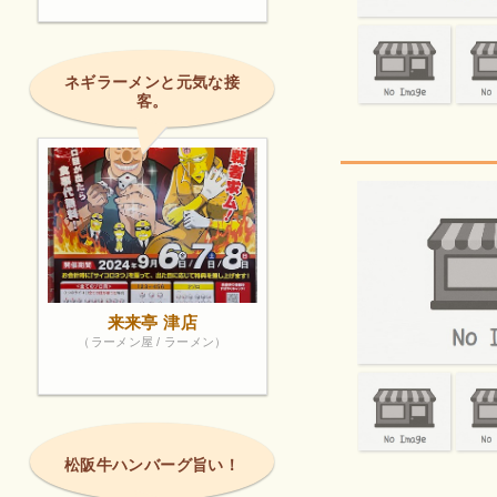
ネギラーメンと元気な接
客。
来来亭 津店
（ラーメン屋 / ラーメン）
松阪牛ハンバーグ旨い！