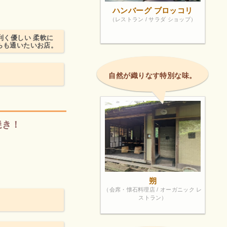
ハンバーグ ブロッコリ
（レストラン / サラダ ショップ）
利く優しい 柔軟に
らも通いたいお店。
自然が織りなす特別な味。
焼き！
朔
（会席・懐石料理店 / オーガニック レ
ストラン）