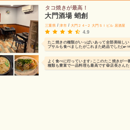
タコ焼きが最高！
大門酒場 蛸創
/
/
三重県
津市
大門２４−２ 大門ＳＩビル
居酒屋
4.9
たこ焼きの種類がいっぱいあって全部美味しいヾ(*
プサルも食べましたがこれまた絶品でした(๑•̀ㅂ•́)و✧店長も男
目...
よく食べに行っています♪ここのたこ焼きが一番
種類も豊富で一品料理も最高です😆店長さん
てついついお話ししなが...