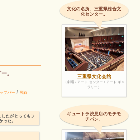
文化の名所、三重県総合文
化センター。
ガー。
三重県文化会館
（劇場 / アート センター / アート ギャ
ラリー）
/
ップバー
居酒
ギュートラ渋見店のモチモ
ましたがとってもフ
チパン。
かった。