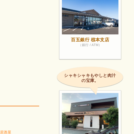
百五銀行 椋本支店
（銀行 / ATM）
シャキシャキもやしと肉汁
の宝庫。
居酒屋