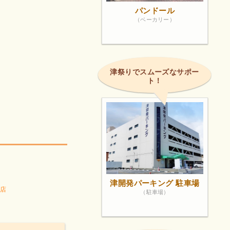
パンドール
（ベーカリー）
津祭りでスムーズなサポー
ト！
津開発パーキング 駐車場
店
（駐車場）