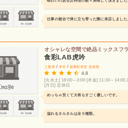
味わいのあるお料理の数々美味しく頂きました
仕事の都合で津に立ち寄った際に来店しました
オシャレな空間で絶品ミックスフ
食彩LAB虎吟
/
/
三重県
津市
新東町塔世
居酒屋
4.8
[火水土] 18:00～3:00
[木金] 11:30～14:00,
[月日] 定休日
めっちゃ安くて大将もすごく優しいです。
溢れるタルタルは全５種類。