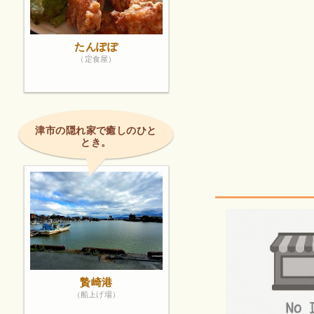
たんぽぽ
（定食屋）
津市の隠れ家で癒しのひと
とき。
贄崎港
（船上げ場）