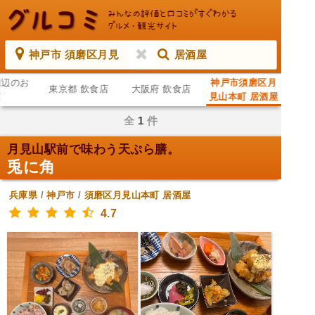
神戸市 須磨区月見
居酒屋
周辺のお
神戸市須磨区月
東京都 飲食店
大阪府 飲食店
店
見山本町 居酒屋
全
1
件
月見山駅前で味わう天ぷら膳。
兎に角
兵庫県
/
神戸市
/
須磨区月見山本町
居酒屋
4.7