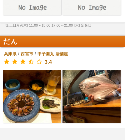
[金土日月火木] 11:00～15:00,17:00～21:00
[水] 定休日
だん
兵庫県
/
西宮市
/
甲子園九
居酒屋
3.4