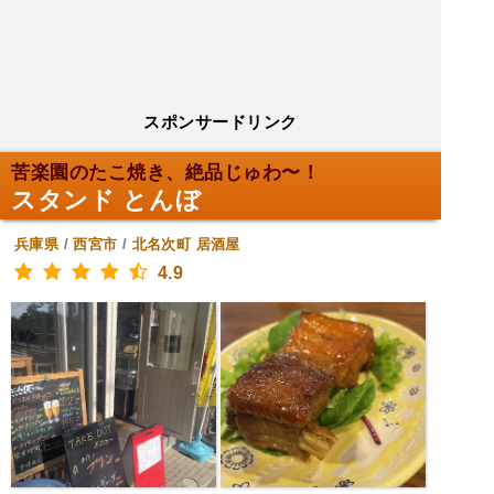
スポンサードリンク
苦楽園のたこ焼き、絶品じゅわ〜！
スタンド とんぼ
兵庫県
/
西宮市
/
北名次町
居酒屋
4.9