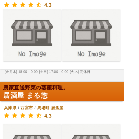
4.3
[金月水] 18:00～0:00
[土日] 17:00～0:00
[火木] 定休日
農家直送野菜の蒸籠料理。
居酒屋 まる惣
兵庫県
/
西宮市
/
馬場町
居酒屋
4.3