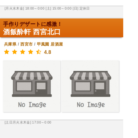
[月火水木金] 18:00～0:00
[土] 15:00～0:00
[日] 定休日
手作りデザートに感激！
酒飯酔軒 西宮北口
兵庫県
/
西宮市
/
甲風園
居酒屋
4.8
[土日月火水木金] 17:00～0:00