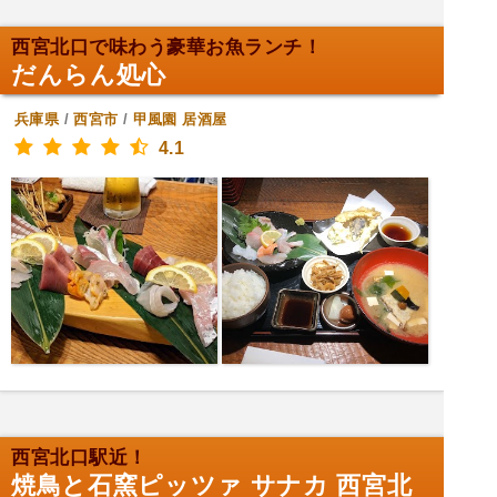
西宮北口で味わう豪華お魚ランチ！
だんらん処心
兵庫県
/
西宮市
/
甲風園
居酒屋
4.1
西宮北口駅近！
焼鳥と石窯ピッツァ サナカ 西宮北