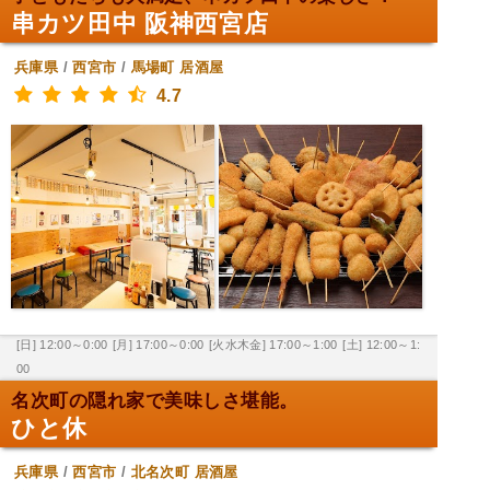
串カツ田中 阪神西宮店
兵庫県
/
西宮市
/
馬場町
居酒屋
4.7
[日] 12:00～0:00
[月] 17:00～0:00
[火水木金] 17:00～1:00
[土] 12:00～1:
00
名次町の隠れ家で美味しさ堪能。
ひと休
兵庫県
/
西宮市
/
北名次町
居酒屋