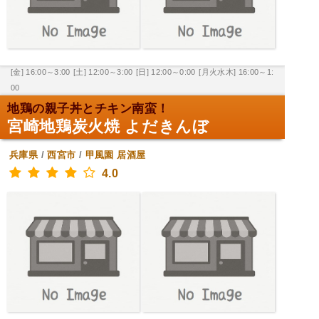
[金] 16:00～3:00
[土] 12:00～3:00
[日] 12:00～0:00
[月火水木] 16:00～1:
00
地鶏の親子丼とチキン南蛮！
宮崎地鶏炭火焼 よだきんぼ
兵庫県
/
西宮市
/
甲風園
居酒屋
4.0