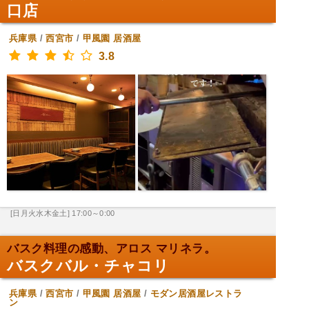
口店
兵庫県
/
西宮市
/
甲風園
居酒屋
3.8
[日月火水木金土] 17:00～0:00
バスク料理の感動、アロス マリネラ。
バスクバル・チャコリ
兵庫県
/
西宮市
/
甲風園
居酒屋
/
モダン居酒屋レストラ
ン