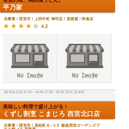
名店の味、関西風うどん。
平乃家
兵庫県
/
西宮市
/
上田中町
寿司店
/
居酒屋
/
和食店
4.2
[水木金土日] 11:00～14:00,17:30～22:00
[月火] 定休日
美味しい料理で盛り上がる！
くずし割烹 こまじろ 西宮北口店
兵庫県
/
西宮市
/
高松町８−２５ 阪急西宮ガーデンズプ