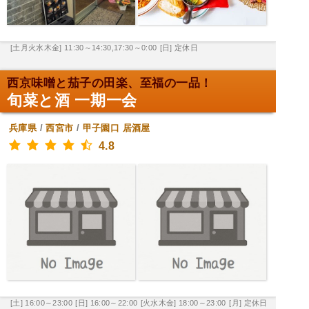
[土月火水木金] 11:30～14:30,17:30～0:00
[日] 定休日
西京味噌と茄子の田楽、至福の一品！
旬菜と酒 一期一会
兵庫県
/
西宮市
/
甲子園口
居酒屋
4.8
[土] 16:00～23:00
[日] 16:00～22:00
[火水木金] 18:00～23:00
[月] 定休日