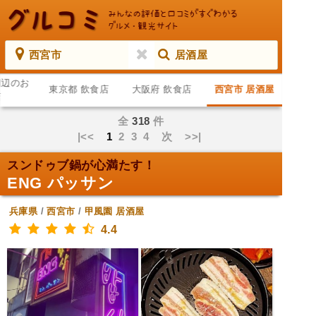
西宮市
居酒屋
周辺のお
東京都 飲食店
大阪府 飲食店
西宮市 居酒屋
店
全
318
件
|<<
1
2
3
4
次
>>|
スンドゥブ鍋が心満たす！
ENG パッサン
兵庫県
/
西宮市
/
甲風園
居酒屋
4.4