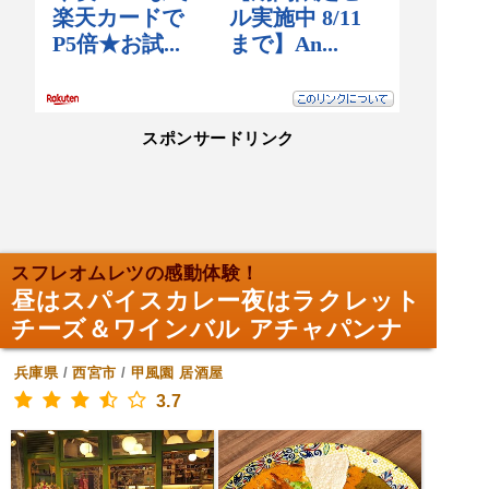
スポンサードリンク
スフレオムレツの感動体験！
昼はスパイスカレー夜はラクレット
チーズ＆ワインバル アチャパンナ
兵庫県
/
西宮市
/
甲風園
居酒屋
3.7