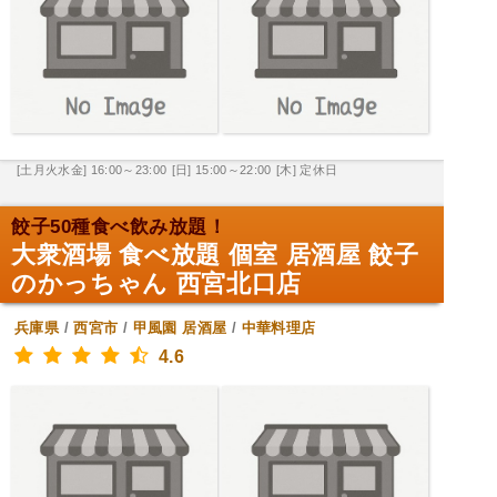
[土月火水金] 16:00～23:00
[日] 15:00～22:00
[木] 定休日
餃子50種食べ飲み放題！
大衆酒場 食べ放題 個室 居酒屋 餃子
のかっちゃん 西宮北口店
兵庫県
/
西宮市
/
甲風園
居酒屋
/
中華料理店
4.6