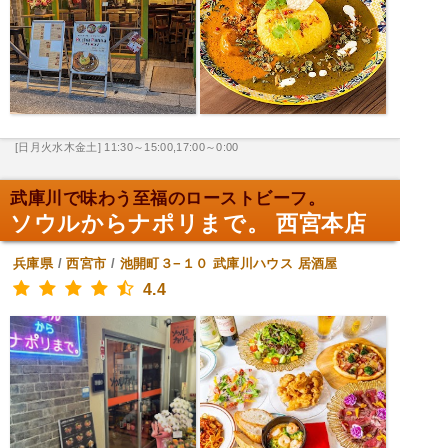
[日月火水木金土] 11:30～15:00,17:00～0:00
武庫川で味わう至福のローストビーフ。
ソウルからナポリまで。 西宮本店
兵庫県
/
西宮市
/
池開町３−１０ 武庫川ハウス
居酒屋
4.4