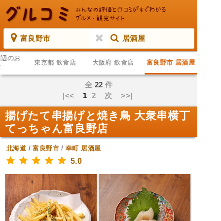
富良野市
居酒屋
周辺のお
東京都 飲食店
大阪府 飲食店
富良野市 居酒屋
店
全
22
件
|<<
1
2
次
>>|
揚げたて串揚げと焼き鳥 大衆串横丁
てっちゃん富良野店
北海道
/
富良野市
/
幸町
居酒屋
5.0