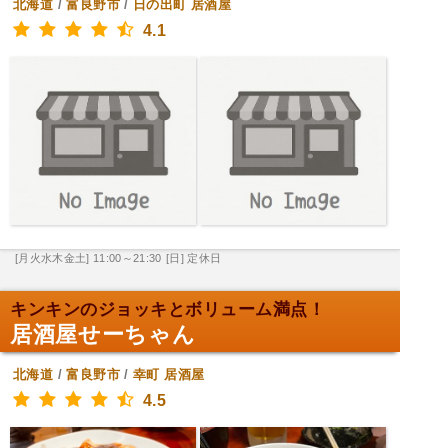
北海道
/
富良野市
/
日の出町
居酒屋
4.1
[月火水木金土] 11:00～21:30
[日] 定休日
キンキンのジョッキとボリューム満点！
居酒屋せーちゃん
北海道
/
富良野市
/
幸町
居酒屋
4.5