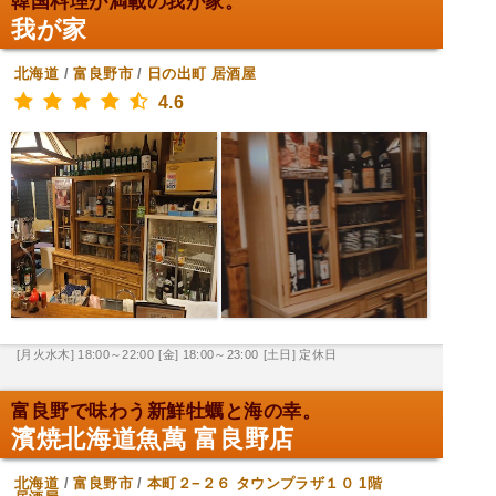
韓国料理が満載の我が家。
我が家
北海道
/
富良野市
/
日の出町
居酒屋
4.6
[月火水木] 18:00～22:00
[金] 18:00～23:00
[土日] 定休日
富良野で味わう新鮮牡蠣と海の幸。
濱焼北海道魚萬 富良野店
北海道
/
富良野市
/
本町２−２６ タウンプラザ１０ 1階