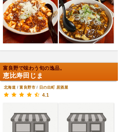
富良野で味わう旬の逸品。
恵比寿田じま
北海道
/
富良野市
/
日の出町
居酒屋
4.1