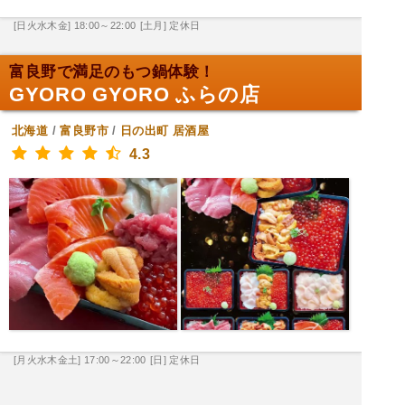
[日火水木金] 18:00～22:00
[土月] 定休日
富良野で満足のもつ鍋体験！
GYORO GYORO ふらの店
北海道
/
富良野市
/
日の出町
居酒屋
4.3
[月火水木金土] 17:00～22:00
[日] 定休日