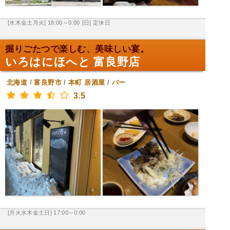
[水木金土月火] 18:00～0:00
[日] 定休日
掘りごたつで楽しむ、美味しい宴。
いろはにほへと 富良野店
北海道
/
富良野市
/
本町
居酒屋
/
バー
3.5
[月火水木金土日] 17:00～0:00