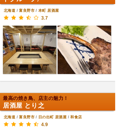
北海道
/
富良野市
/
本町
居酒屋
3.7
最高の焼き鳥、店主の魅力！
居酒屋 とり之
北海道
/
富良野市
/
日の出町
居酒屋
/
和食店
4.9