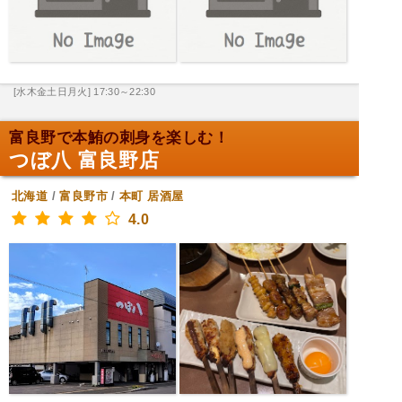
[水木金土日月火] 17:30～22:30
富良野で本鮪の刺身を楽しむ！
つぼ八 富良野店
北海道
/
富良野市
/
本町
居酒屋
4.0