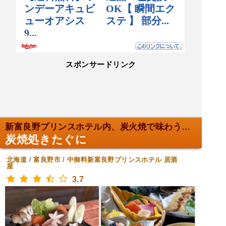
スポンサードリンク
新富良野プリンスホテル内、炭火焼で味わう美味。
炭焼処きたぐに
北海道
/
富良野市
/
中御料新富良野プリンスホテル
居酒
屋
3.7