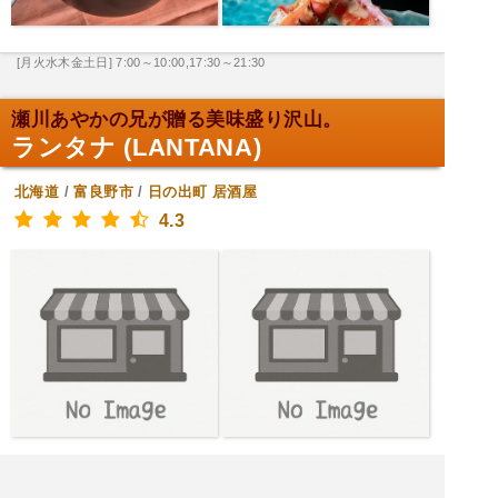
[月火水木金土日] 7:00～10:00,17:30～21:30
瀬川あやかの兄が贈る美味盛り沢山。
ランタナ (LANTANA)
北海道
/
富良野市
/
日の出町
居酒屋
4.3
[土月火水木金] 18:00～22:00
[日] 定休日