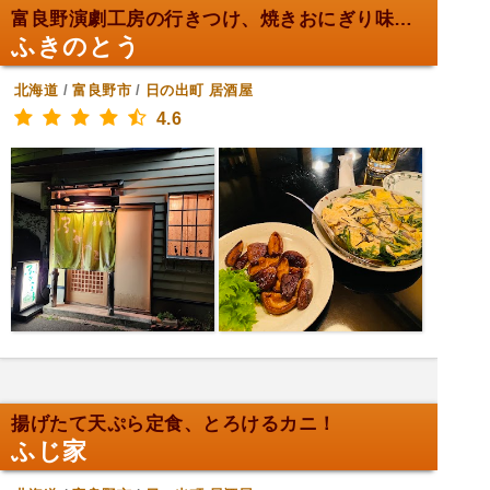
富良野演劇工房の行きつけ、焼きおにぎり味噌！
ふきのとう
北海道
/
富良野市
/
日の出町
居酒屋
4.6
揚げたて天ぷら定食、とろけるカニ！
ふじ家