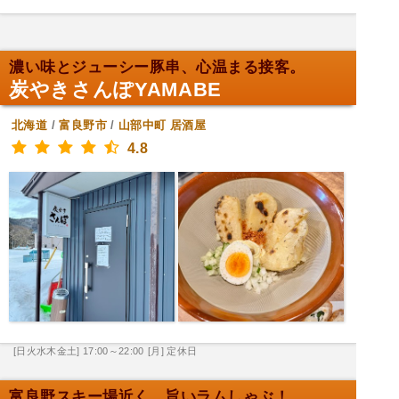
濃い味とジューシー豚串、心温まる接客。
炭やきさんぽYAMABE
北海道
/
富良野市
/
山部中町
居酒屋
4.8
[日火水木金土] 17:00～22:00
[月] 定休日
富良野スキー場近く、旨いラムしゃぶ！