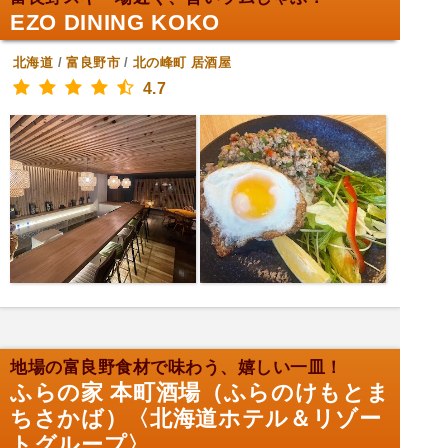
EZO DINING KOKO
北海道
/
富良野市
/
北の峰町
居酒屋
4.7
地場の富良野食材で味わう、嬉しい一皿！
ふらの家 本町酒場（ふらのけもとま
ちさかば）〈北海道ホテル＆リゾー
トグループ〉