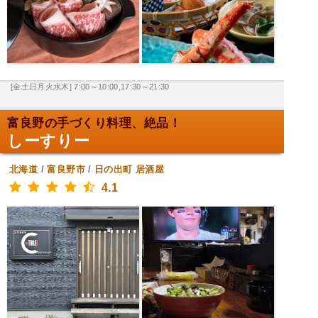
[金土日月火水木] 7:00～10:00,17:30～21:30
富良野の手づくり料理、絶品！
しーすりー
北海道
/
富良野市
/
日の出町
居酒屋
4.1