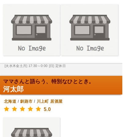
[火水木金土月] 17:30～0:00
[日] 定休日
ママさんと語らう、特別なひととき。
河太郎
北海道
/
釧路市
/
川上町
居酒屋
5.0