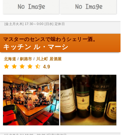
[金土月火木] 17:30～0:00
[日水] 定休日
マスターのセンスで味わうシェリー酒。
キッチン ル・マーシ
北海道
/
釧路市
/
川上町
居酒屋
4.9