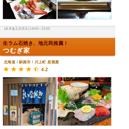
[水木金土日月火] 18:00～22:00
生ラム石焼き、地元民推薦！
つむぎ家
北海道
/
釧路市
/
川上町
居酒屋
4.2