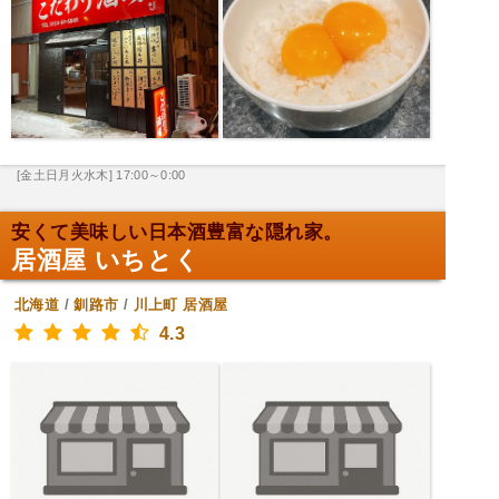
[金土日月火水木] 17:00～0:00
安くて美味しい日本酒豊富な隠れ家。
居酒屋 いちとく
北海道
/
釧路市
/
川上町
居酒屋
4.3