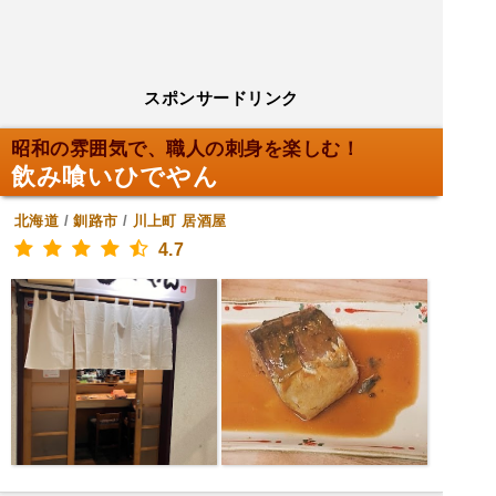
スポンサードリンク
昭和の雰囲気で、職人の刺身を楽しむ！
飲み喰いひでやん
北海道
/
釧路市
/
川上町
居酒屋
4.7