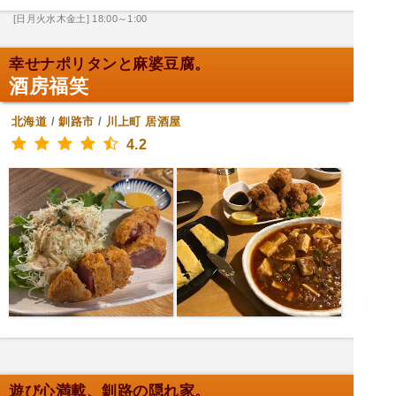
[日月火水木金土] 18:00～1:00
幸せナポリタンと麻婆豆腐。
酒房福笑
北海道
/
釧路市
/
川上町
居酒屋
4.2
遊び心満載、釧路の隠れ家。