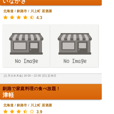
いながき
北海道
/
釧路市
/
川上町
居酒屋
4.3
[土月火水木金] 18:00～22:00
[日] 定休日
釧路で家庭料理の食べ放題！
津軽
北海道
/
釧路市
/
川上町
居酒屋
3.9