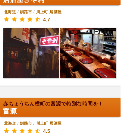
北海道
/
釧路市
/
川上町
居酒屋
4.7
赤ちょうちん横町の富源で特別な時間を！
富源
北海道
/
釧路市
/
川上町
居酒屋
4.5