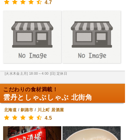
4.7
[火水木金土月] 18:00～4:00
[日] 定休日
こだわりの食材満載！
雲丹としゃぶしゃぶ 北街角
北海道
/
釧路市
/
川上町
居酒屋
4.5