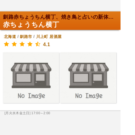
釧路赤ちょうちん横丁、焼き鳥と占いの新体験！
赤ちょうちん横丁
北海道
/
釧路市
/
川上町
居酒屋
4.1
[月火水木金土日] 17:00～2:00