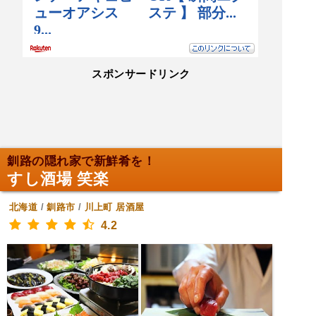
スポンサードリンク
釧路の隠れ家で新鮮肴を！
すし酒場 笑楽
北海道
/
釧路市
/
川上町
居酒屋
4.2