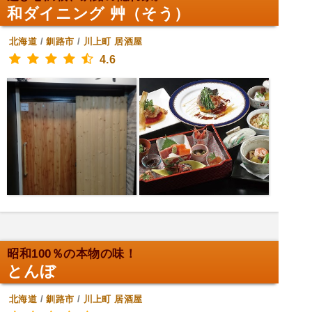
和ダイニング 艸（そう）
北海道
/
釧路市
/
川上町
居酒屋
4.6
昭和100％の本物の味！
とんぼ
北海道
/
釧路市
/
川上町
居酒屋