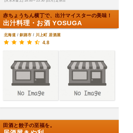
[火水木金土] 18:00～23:30
[日月] 定休日
赤ちょうちん横丁で、出汁マイスターの美味！
出汁料理・お酒 YOSUGA
北海道
/
釧路市
/
川上町
居酒屋
4.8
田酒と餃子の至福を。
居酒屋きや利