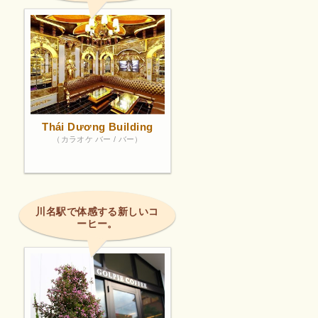
Thái Dương Building
（カラオケ バー / バー）
川名駅で体感する新しいコ
ーヒー。