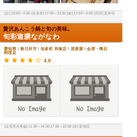
[土] 16:00～0:00
[火水木] 17:00～23:30
[金] 17:00～0:00
[日月] 定休日
贅沢あんこう鍋と旬の美味。
旬彩遊膳ながなわ
愛知県
/
春日井市
/
知多町
和食店
/
居酒屋
/
会席・懐石
料理店
4.0
[土日月火木金] 11:30～14:30,17:00～22:00
[水] 定休日