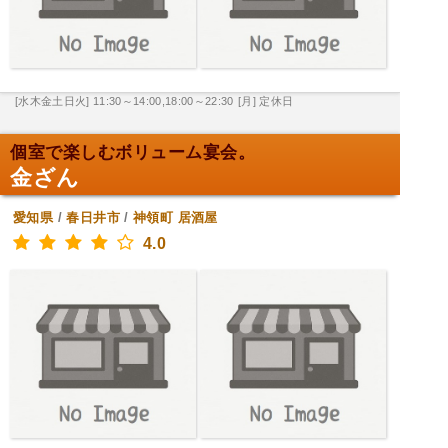
[水木金土日火] 11:30～14:00,18:00～22:30
[月] 定休日
個室で楽しむボリューム宴会。
金ざん
愛知県
/
春日井市
/
神領町
居酒屋
4.0