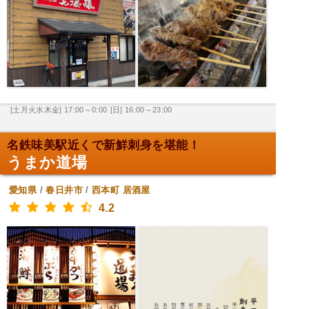
[土月火水木金] 17:00～0:00
[日] 16:00～23:00
名鉄味美駅近くで新鮮刺身を堪能！
うまか道場
愛知県
/
春日井市
/
西本町
居酒屋
4.2