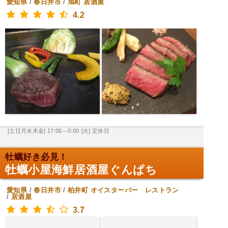
愛知県
/
春日井市
/
旭町
居酒屋
4.2
[土日月水木金] 17:00～0:00
[火] 定休日
牡蠣好き必見！
牡蠣小屋海鮮居酒屋ぐんぱち
愛知県
/
春日井市
/
柏井町
オイスターバー レストラン
/
居酒屋
3.7