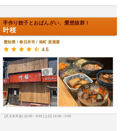
手作り餃子とおばんざい、愛想抜群！
叶桜
愛知県
/
春日井市
/
旭町
居酒屋
4.5
[月火水木金] 16:00～0:00
[土日] 14:00～0:00