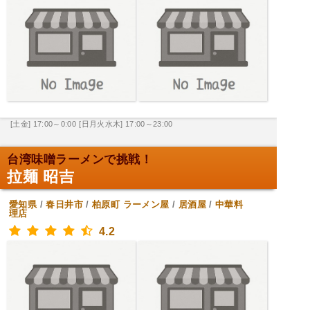
[土金] 17:00～0:00
[日月火水木] 17:00～23:00
台湾味噌ラーメンで挑戦！
拉麺 昭吉
愛知県
/
春日井市
/
柏原町
ラーメン屋
/
居酒屋
/
中華料
理店
4.2