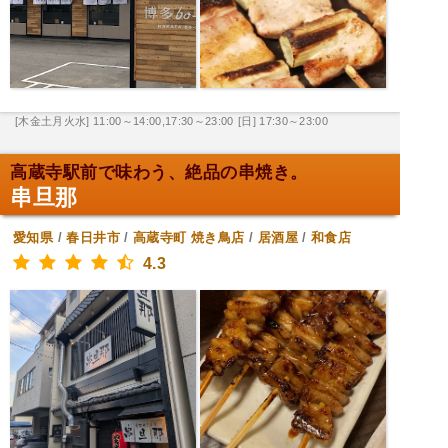
[木金土月火水] 11:00～14:00,17:30～23:00
[日] 17:30～23:00
高蔵寺駅前で味わう、絶品の串焼き。
串旦那
愛知県
/
春日井市
/
高蔵寺町
焼き鳥店
/
居酒屋
/
和食店
4.3