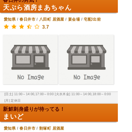
春日井の男気！
天ぷら酒房まあちゃん
愛知県
/
春日井市
/
八田町
居酒屋
/
宴会場
/
宅配/出前
3.7
[日土] 11:00～14:00,17:00～0:00
[火水木金] 11:00～14:00,18:00～0:00
[月] 定休日
新鮮刺身盛りが待ってる！
まいど
愛知県
/
春日井市
/
割塚町
居酒屋