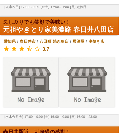
[火水木日] 17:00～0:00
[金土] 17:00～1:00
[月] 定休日
久しぶりでも笑顔で美味い！
元祖やきとり家美濃路 春日井八田店
愛知県
/
春日井市
/
八田町
焼き鳥店
/
居酒屋
/
串焼き店
3.7
[水木金月火] 17:00～0:00
[土] 16:00～0:00
[日] 16:00～23:00
春日井駅近、刺身盛の感動！