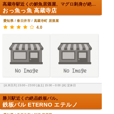
高蔵寺駅近くの鮮魚居酒屋、マグロ刺身が絶品！
おっ魚っ魚 高蔵寺店
愛知県
/
春日井市
/
高蔵寺町
居酒屋
4.0
[火木日月] 15:00～23:00
[金土] 15:00～0:00
[水] 定休日
勝川駅近くの絶品鉄板バル。
鉄板バル ETERNO エテルノ