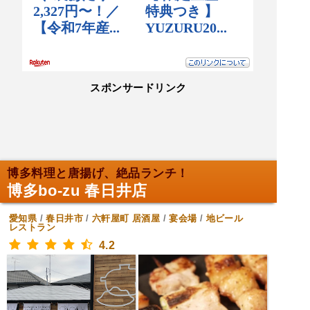
スポンサードリンク
博多料理と唐揚げ、絶品ランチ！
博多bo‐zu 春日井店
愛知県
/
春日井市
/
六軒屋町
居酒屋
/
宴会場
/
地ビール
レストラン
4.2