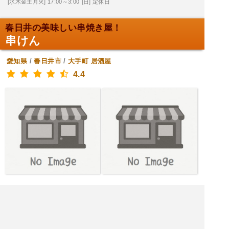
[水木金土月火] 17:00～3:00
[日] 定休日
春日井の美味しい串焼き屋！
串けん
愛知県
/
春日井市
/
大手町
居酒屋
4.4
[火水木] 17:00～22:30
[金土] 17:00～23:00
[日] 16:30～22:00
[月] 定休日
|<<
1
2
3
4
次
>>|