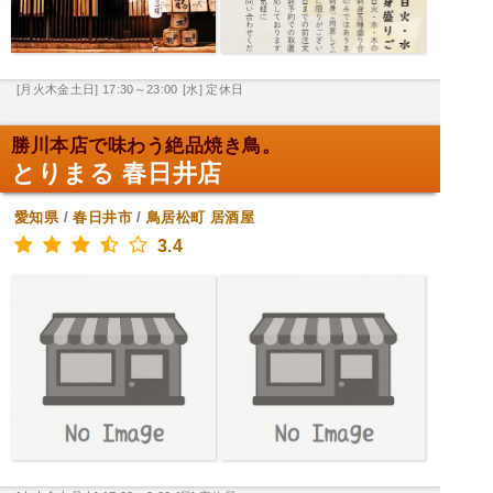
[月火木金土日] 17:30～23:00
[水] 定休日
勝川本店で味わう絶品焼き鳥。
とりまる 春日井店
愛知県
/
春日井市
/
鳥居松町
居酒屋
3.4