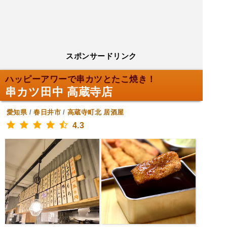
スポンサードリンク
ハッピーアワーで串カツとたこ焼き！
串カツ田中 高蔵寺店
愛知県
/
春日井市
/
高蔵寺町北
居酒屋
4.3