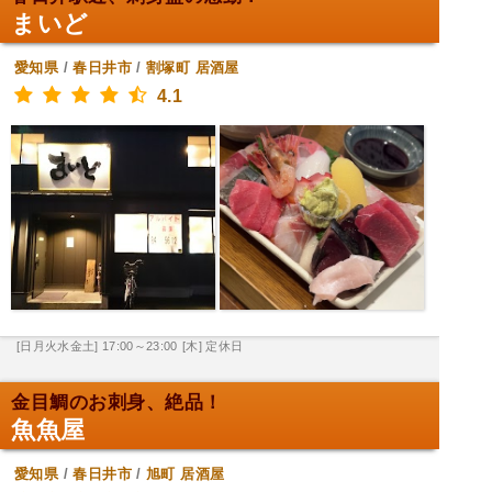
まいど
愛知県
/
春日井市
/
割塚町
居酒屋
4.1
[日月火水金土] 17:00～23:00
[木] 定休日
金目鯛のお刺身、絶品！
魚魚屋
愛知県
/
春日井市
/
旭町
居酒屋