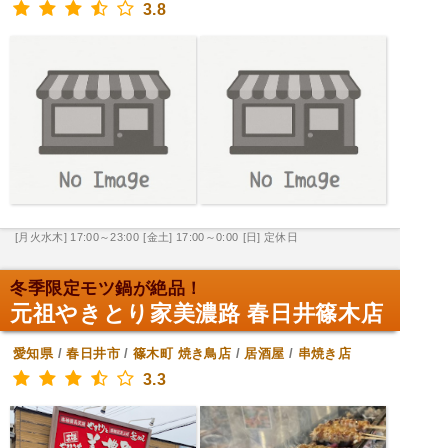
3.8
[月火水木] 17:00～23:00
[金土] 17:00～0:00
[日] 定休日
冬季限定モツ鍋が絶品！
元祖やきとり家美濃路 春日井篠木店
愛知県
/
春日井市
/
篠木町
焼き鳥店
/
居酒屋
/
串焼き店
3.3