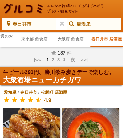
春日井市
居酒屋
周辺のお
東京都 飲食店
大阪府 飲食店
春日井市 居酒屋
店
全
187
件
|<<
1
2
3
4
次
>>|
生ビール290円、勝川飲み歩きデーで楽しむ。
大衆酒場ニューカチガワ
愛知県
/
春日井市
/
松新町
居酒屋
4.9