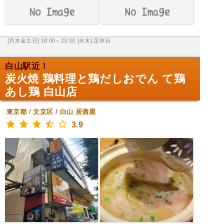
[月木金土日] 18:00～23:00
[火水] 定休日
白山駅近！
炭火焼 鶏料理と鶏だしおでん て鶏
あし鶏 白山店
東京都
/
文京区
/
白山
居酒屋
3.9