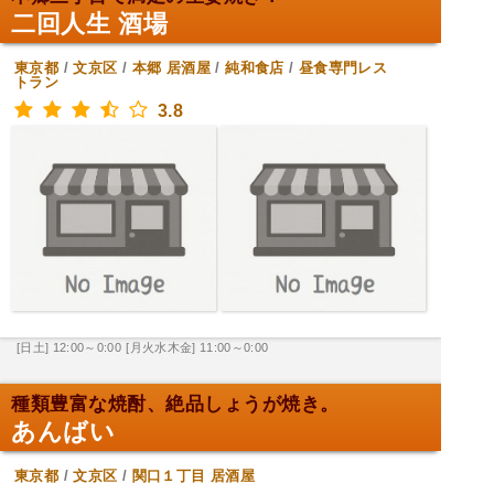
二回人生 酒場
東京都
/
文京区
/
本郷
居酒屋
/
純和食店
/
昼食専門レス
トラン
3.8
[日土] 12:00～0:00
[月火水木金] 11:00～0:00
種類豊富な焼酎、絶品しょうが焼き。
あんばい
東京都
/
文京区
/
関口１丁目
居酒屋