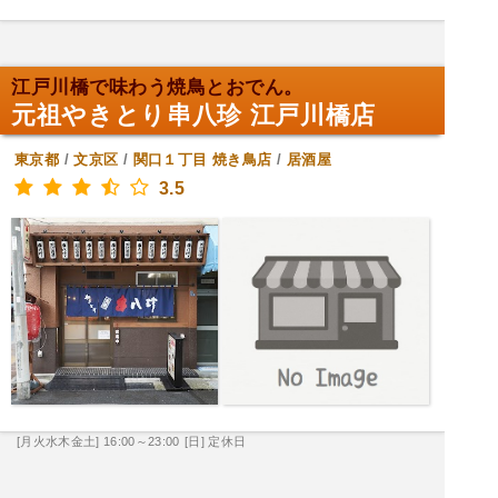
江戸川橋で味わう焼鳥とおでん。
元祖やきとり串八珍 江戸川橋店
東京都
/
文京区
/
関口１丁目
焼き鳥店
/
居酒屋
3.5
[月火水木金土] 16:00～23:00
[日] 定休日