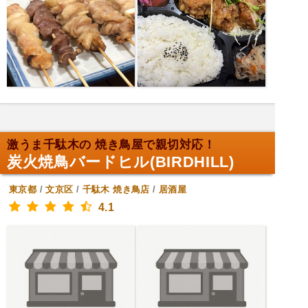
激うま千駄木の 焼き鳥屋で親切対応！
炭火焼鳥バードヒル(BIRDHILL)
東京都
/
文京区
/
千駄木
焼き鳥店
/
居酒屋
4.1