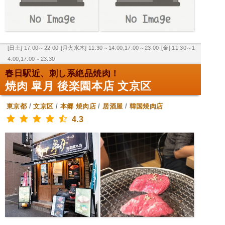
[日土] 17:00～22:00
[月火水木] 11:30～14:00,17:00～23:00
[金] 11:30～1
4:00,17:00～23:30
春日駅近、刺し系絶品焼肉！
焼肉 皐月 後楽園本店 文京区
東京都
/
文京区
/
本郷
焼肉店
/
居酒屋
/
韓国焼肉店
4.3