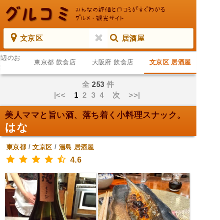
文京区
居酒屋
周辺のお
東京都 飲食店
大阪府 飲食店
文京区 居酒屋
店
全
253
件
|<<
1
2
3
4
次
>>|
美人ママと旨い酒、落ち着く小料理スナック。
はな
東京都
/
文京区
/
湯島
居酒屋
4.6