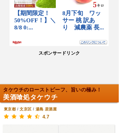
スポンサードリンク
タケウチのローストビーフ、旨いの極み！
美酒喰処タケウチ
東京都
/
文京区
/
湯島
居酒屋
4.7