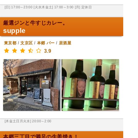
[日] 17:00～23:00
[火水木金土] 17:00～3:00
[月] 定休日
厳選ジンと牛すじカレー。
supple
東京都
/
文京区
/
本郷
バー
/
居酒屋
3.9
[木金土日月火水] 20:00～2:00
本郷三丁目で満足の生姜焼き！