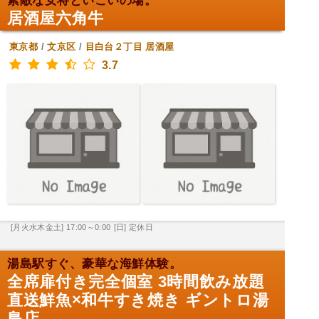
素敵な女将といこいの場。
居酒屋六角牛
東京都
/
文京区
/
目白台２丁目
居酒屋
3.7
[月火水木金土] 17:00～0:00
[日] 定休日
湯島駅すぐ、豪華な海鮮体験。
全席扉付き完全個室 3時間飲み放題
直送鮮魚×和牛すき焼き ギントロ湯
島店