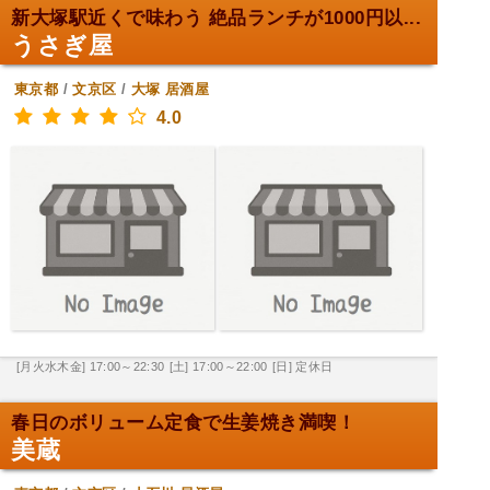
新大塚駅近くで味わう 絶品ランチが1000円以...
うさぎ屋
東京都
/
文京区
/
大塚
居酒屋
4.0
[月火水木金] 17:00～22:30
[土] 17:00～22:00
[日] 定休日
春日のボリューム定食で生姜焼き満喫！
美蔵