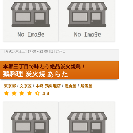
[月火水木金土] 17:00～22:00
[日] 定休日
本郷三丁目で味わう絶品炭火焼鳥！
鶏料理 炭火焼 あらた
東京都
/
文京区
/
本郷
鶏料理店
/
定食屋
/
居酒屋
4.4