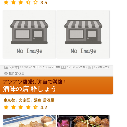
3.5
[金火水木] 11:30～13:30,17:00～23:00
[土] 17:00～22:00
[月] 17:00～23:
00
[日] 定休日
アツアツ唐揚げ弁当で満腹！
酒味の店 粋しょう
東京都
/
文京区
/
湯島
居酒屋
4.2