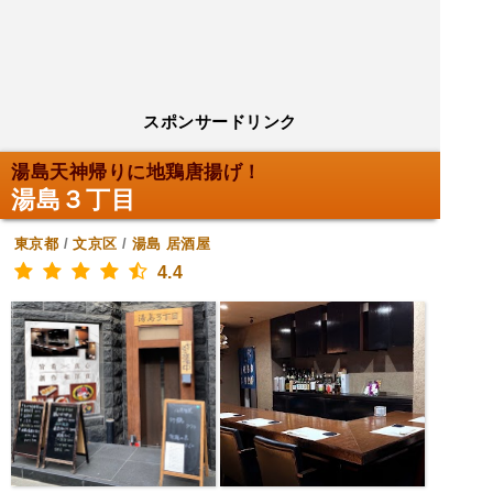
スポンサードリンク
湯島天神帰りに地鶏唐揚げ！
湯島３丁目
東京都
/
文京区
/
湯島
居酒屋
4.4