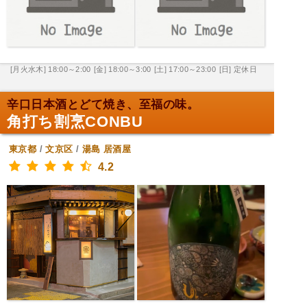
[月火水木] 18:00～2:00
[金] 18:00～3:00
[土] 17:00～23:00
[日] 定休日
辛口日本酒とどて焼き、至福の味。
角打ち割烹CONBU
東京都
/
文京区
/
湯島
居酒屋
4.2