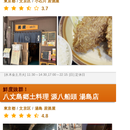
東京都
/
文京区
/
小石川
居酒屋
3.7
[水木金土月火] 11:30～14:30,17:00～22:15
[日] 定休日
鮮度抜群！
八丈島郷土料理 源八船頭 湯島店
東京都
/
文京区
/
湯島
居酒屋
4.8