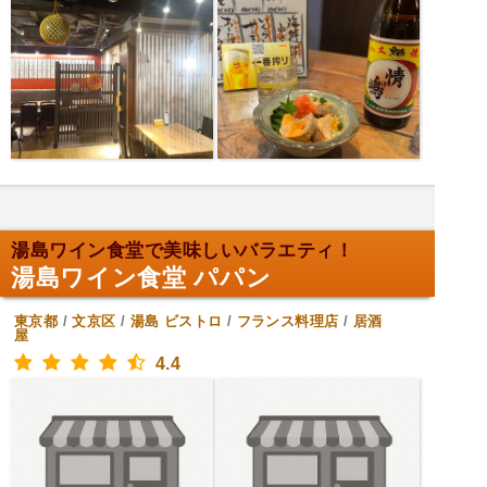
湯島ワイン食堂で美味しいバラエティ！
湯島ワイン食堂 パパン
東京都
/
文京区
/
湯島
ビストロ
/
フランス料理店
/
居酒
屋
4.4