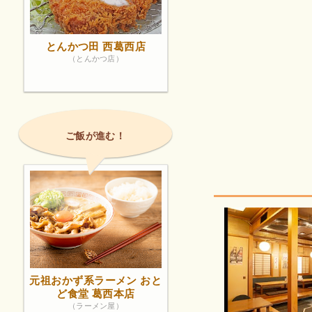
とんかつ田 西葛西店
（とんかつ店）
ご飯が進む！
元祖おかず系ラーメン おと
ど食堂 葛西本店
（ラーメン屋）