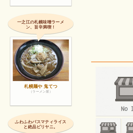
一之江の札幌味噌ラーメ
ン、旨辛満喫！
札幌麺や 鬼てつ
（ラーメン屋）
ふわふわバスマティライス
と絶品ビリヤニ。