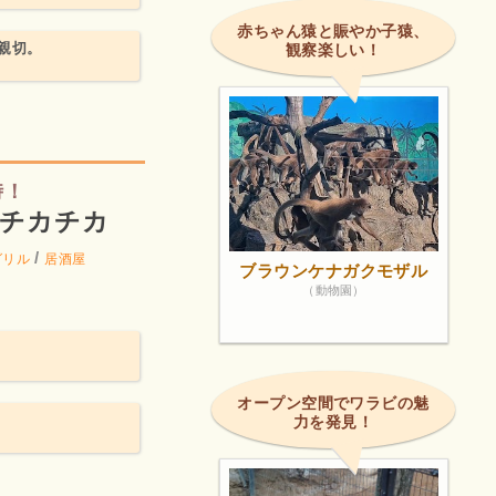
赤ちゃん猿と賑やか子猿、
親切。
観察楽しい！
時！
屋チカチカ
/
グリル
居酒屋
ブラウンケナガクモザル
（動物園）
オープン空間でワラビの魅
力を発見！