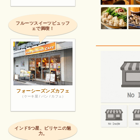
フルーツスイーツビュッフ
ェで満喫！
フォーシーズンズカフェ
（ケーキ屋 / パン / カフェ）
インド5つ星、ビリヤニの魅
力。