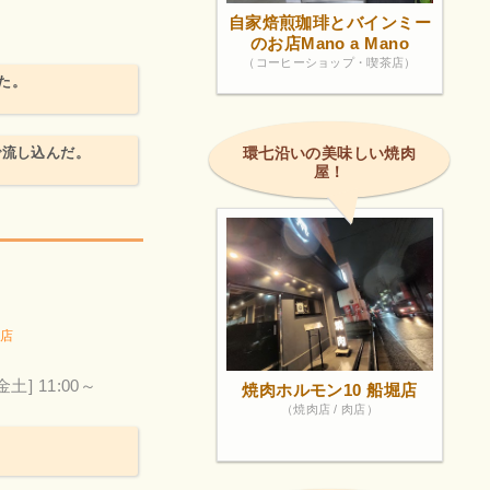
自家焙煎珈琲とバインミー
のお店Mano a Mano
（コーヒーショップ・喫茶店）
た。
で流し込んだ。
環七沿いの美味しい焼肉
屋！
店
金土] 11:00～
焼肉ホルモン10 船堀店
（焼肉店 / 肉店）