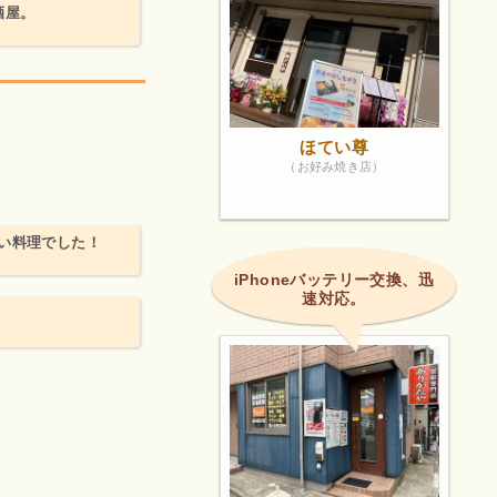
酒屋。
ほてい尊
（お好み焼き店）
い料理でした！
iPhoneバッテリー交換、迅
速対応。