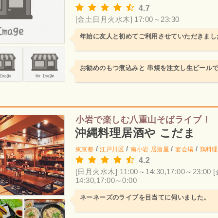
4.7
[金土日月火水木] 17:00～23:30
年始に友人と初めてご利用させていただきまし
お勧めのもつ煮込みと 串焼を注文し生ビール
小岩で楽しむ八重山そばライブ！
沖縄料理居酒や こだま
/
/
/
/
東京都
江戸川区
南小岩
居酒屋
宴会場
鶏料理
4.2
[日月火水木] 11:00～14:30,17:00～23:00
[
14:30,17:00～0:00
ネーネーズのライブを目当てに伺いました。