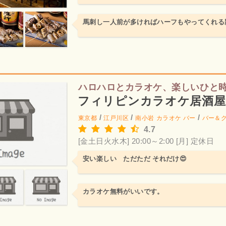
馬刺し一人前が多ければハーフもやってくれる
ハロハロとカラオケ、楽しいひと
フィリピンカラオケ居酒
/
/
/
東京都
江戸川区
南小岩
カラオケ バー
バー＆
4.7
[金土日火水木] 20:00～2:00
[月] 定休日
安い楽しい ただただ それだけ😍
カラオケ無料がいいです。