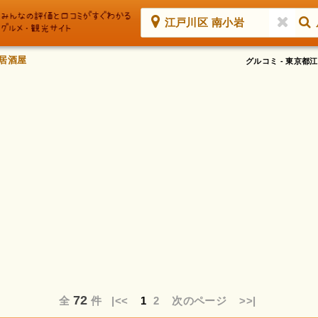
江戸川区 南小岩
 居酒屋
グルコミ - 東京
72
全
件
|<<
1
2
次のページ
>>|