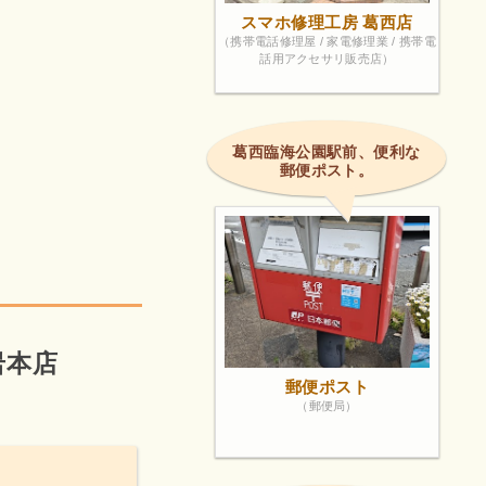
スマホ修理工房 葛西店
（携帯電話修理屋 / 家電修理業 / 携帯電
話用アクセサリ販売店）
葛西臨海公園駅前、便利な
郵便ポスト。
岩本店
郵便ポスト
（郵便局）