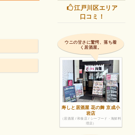
江戸川区エリア
口コミ！
ウニの甘さに驚愕、落ち着
く居酒屋。
寿しと居酒屋 花の舞 京成小
岩店
（居酒屋 / 和食店 / シーフード・海鮮料
理店）