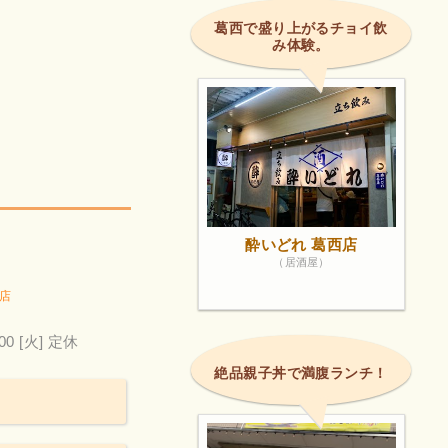
葛西で盛り上がるチョイ飲
み体験。
！
酔いどれ 葛西店
（居酒屋）
店
00
[火] 定休
絶品親子丼で満腹ランチ！