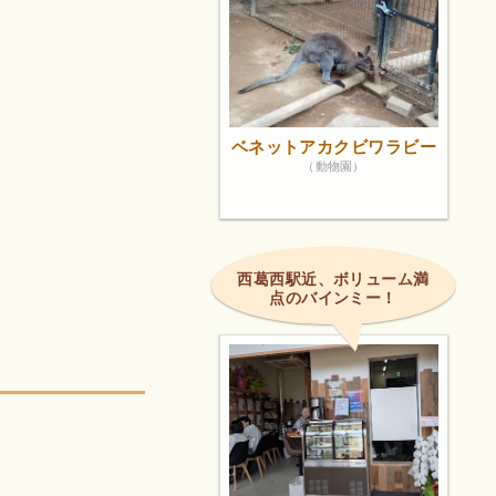
ベネットアカクビワラビー
（動物園）
西葛西駅近、ボリューム満
点のバインミー！