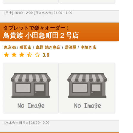
[日土] 16:00～2:00
[月火水木金] 17:00～1:00
タブレットで楽々オーダー！
鳥貴族 小田急町田２号店
東京都
/
町田市
/
森野
焼き鳥店
/
居酒屋
/
串焼き店
3.6
[水木金土日月火] 16:00～0:00