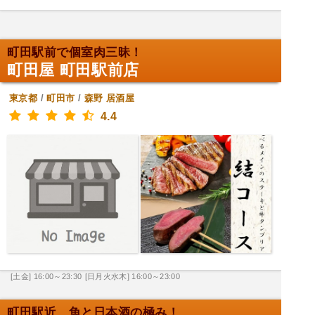
町田駅前で個室肉三昧！
町田屋 町田駅前店
東京都
/
町田市
/
森野
居酒屋
4.4
[土金] 16:00～23:30
[日月火水木] 16:00～23:00
町田駅近、魚と日本酒の極み！