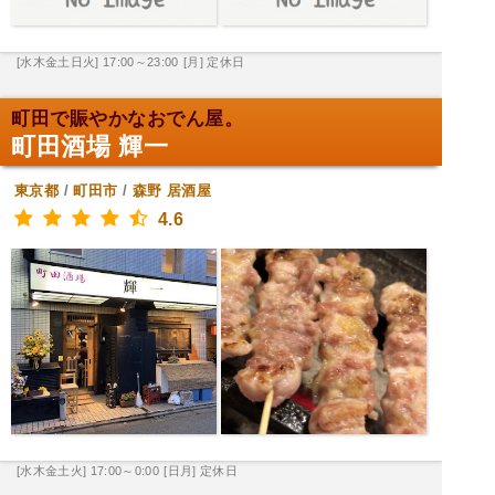
[水木金土日火] 17:00～23:00
[月] 定休日
町田で賑やかなおでん屋。
町田酒場 輝一
東京都
/
町田市
/
森野
居酒屋
4.6
[水木金土火] 17:00～0:00
[日月] 定休日