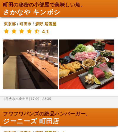
町田の秘密の小部屋で美味しい魚。
さかなや キンボシ
東京都
/
町田市
/
森野
居酒屋
4.1
[月火水木金土日] 17:00～23:30
フワフワバンズの絶品ハンバーガー。
ジーニーズ 町田店