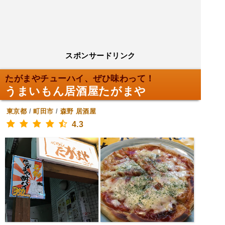
スポンサードリンク
たがまやチューハイ、ぜひ味わって！
うまいもん居酒屋たがまや
東京都
/
町田市
/
森野
居酒屋
4.3