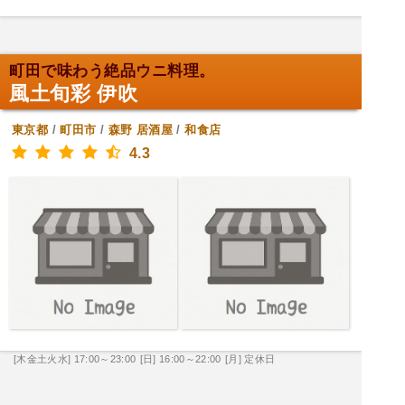
町田で味わう絶品ウニ料理。
風土旬彩 伊吹
東京都
/
町田市
/
森野
居酒屋
/
和食店
4.3
[木金土火水] 17:00～23:00
[日] 16:00～22:00
[月] 定休日