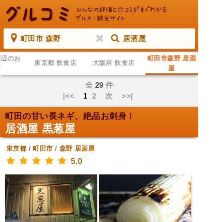
町田市 森野
居酒屋
周辺のお
町田市森野 居酒
東京都 飲食店
大阪府 飲食店
店
屋
全
29
件
|<<
1
2
次
>>|
町田の甘い長ネギ、絶品お刺身！
居酒屋 黒葱屋
東京都
/
町田市
/
森野
居酒屋
5.0