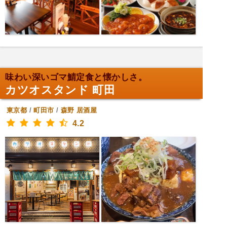
味わい深いゴマ鯖定食と懐かしさ。
カツオスタンド 町田
東京都
/
町田市
/
森野
居酒屋
4.2