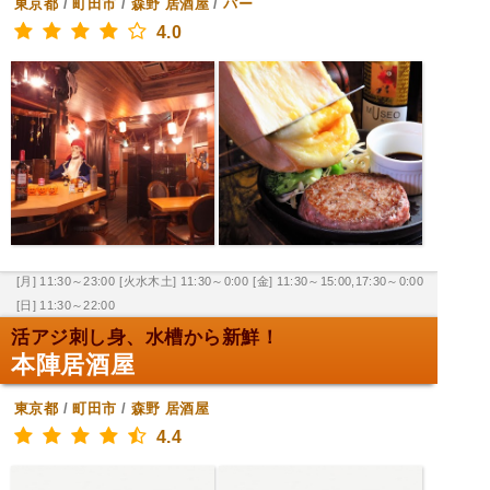
東京都
/
町田市
/
森野
居酒屋
/
バー
4.0
[月] 11:30～23:00
[火水木土] 11:30～0:00
[金] 11:30～15:00,17:30～0:00
[日] 11:30～22:00
活アジ刺し身、水槽から新鮮！
本陣居酒屋
東京都
/
町田市
/
森野
居酒屋
4.4