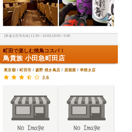
[木金土日月火水] 11:30～15:00,16:00～0:00
町田で楽しむ焼鳥コスパ！
鳥貴族 小田急町田店
東京都
/
町田市
/
森野
焼き鳥店
/
居酒屋
/
串焼き店
3.6