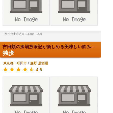
[水木金土日月火] 16:00～1:00
吉田類の酒場放浪記が楽しめる美味しい飲み屋。
独歩
東京都
/
町田市
/
森野
居酒屋
4.6