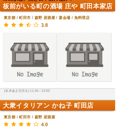
板前がいる町の酒場 庄や 町田本家店
東京都
/
町田市
/
森野
居酒屋
/
宴会場
/
魚料理店
3.8
[水木金土日月火] 11:30～23:00
大衆イタリアン かね子 町田店
東京都
/
町田市
/
森野
居酒屋
4.0