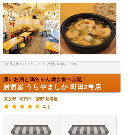
[金月火水木] 16:00～23:00
[土日] 14:00～23:00
濃いお酒と鶏ちゃん焼き食べ放題！
居酒屋 うらやましか 町田2号店
東京都
/
町田市
/
森野
居酒屋
4.1