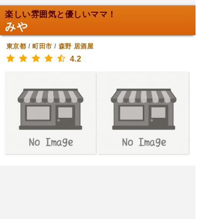
楽しい雰囲気と優しいママ！
みや
東京都
/
町田市
/
森野
居酒屋
4.2
[水木金土月火] 19:00～0:00
[日] 定休日
|<<
1
2
次
>>|
東京都 居酒屋を探す