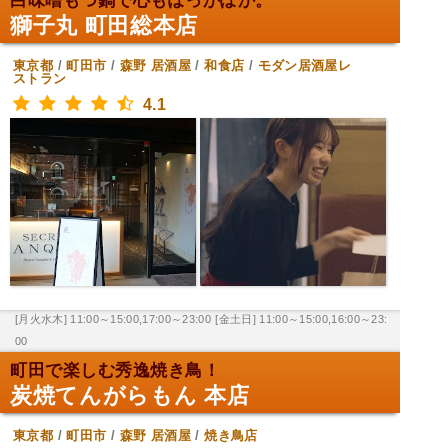
白味噌もつ鍋で心もぽっかぽか。
獅子丸 町田総本店
東京都
/
町田市
/
森野
居酒屋
/
和食店
/
モダン居酒屋レ
ストラン
4.1
[月火水木] 11:00～15:00,17:00～23:00
[金土日] 11:00～15:00,16:00～23:
00
町田で楽しむ秀逸焼き鳥！
炭焼てんがらもん 本店
東京都
/
町田市
/
森野
居酒屋
/
焼き鳥店