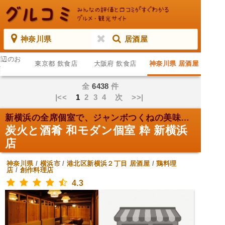
神奈川県
居酒屋
周辺のお
東京都 飲食店
大阪府 飲食店
神奈川県 居酒屋
店
全
6438
件
|<<
1
2
3
4
次
>>|
新横浜の全席個室で、ジャンボつくねの美味しさ満喫！
炭火と酒肴 和モダン個室 粋 新横浜
店
神奈川県
/
横浜市
/
港北区新横浜２丁目
居酒屋
/
鶏料理
店
/
創作料理店
4.3