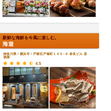
新鮮な海鮮を今風に楽しむ。
海遊
神奈川県
/
横浜市
/
戸塚区戸塚町１４５−６ 奈良ビル
居
酒屋
4.5