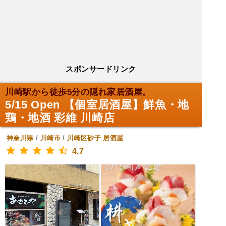
スポンサードリンク
川崎駅から徒歩5分の隠れ家居酒屋。
5/15 Open 【個室居酒屋】鮮魚・地
鶏・地酒 彩維 川崎店
神奈川県
/
川崎市
/
川崎区砂子
居酒屋
4.7