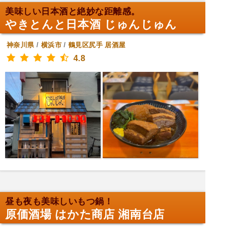
美味しい日本酒と絶妙な距離感。
やきとんと日本酒 じゅんじゅん
神奈川県
/
横浜市
/
鶴見区尻手
居酒屋
4.8
昼も夜も美味しいもつ鍋！
原価酒場 はかた商店 湘南台店