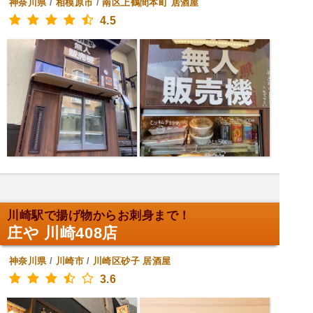
神奈川県
/
相模原市
/
南区上鶴間本町
居酒屋
4.5
川崎駅で揚げ物からお刺身まで！
庄や 川崎408店
神奈川県
/
川崎市
/
川崎区砂子
居酒屋
3.6