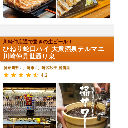
川崎仲店通で驚きの生ビール！
ひねり蛇口ハイ 大衆酒泉テルマエ
川崎仲見世通り泉
神奈川県
/
川崎市
/
川崎区砂子
居酒屋
4.3