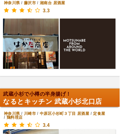
神奈川県
/
藤沢市
/
湘南台
居酒屋
3.3
武蔵小杉で小樽の半身揚げ！
なるとキッチン 武蔵小杉北口店
神奈川県
/
川崎市
/
中原区小杉町３丁目
居酒屋
/
定食屋
/
鶏料理店
3.4