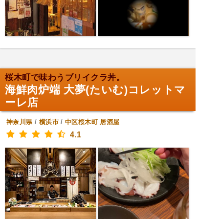
桜木町で味わうブリイクラ丼。
海鮮肉炉端 大夢(たいむ)コレットマ
ーレ店
神奈川県
/
横浜市
/
中区桜木町
居酒屋
4.1