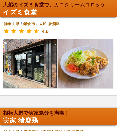
大船のイズミ食堂で、カニクリームコロッケ定食！
イズミ食堂
神奈川県
/
鎌倉市
/
大船
居酒屋
4.6
相模大野で実家気分を満喫！
実家 猪鹿鶏