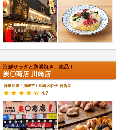
海鮮サラダと鶏炭焼き、絶品！
炭〇商店 川崎店
神奈川県
/
川崎市
/
川崎区砂子
居酒屋
4.7