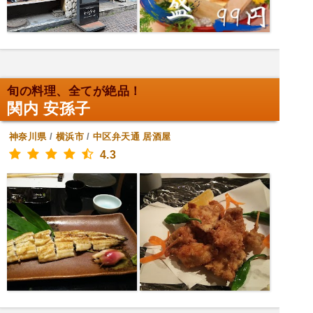
旬の料理、全てが絶品！
関内 安孫子
神奈川県
/
横浜市
/
中区弁天通
居酒屋
4.3