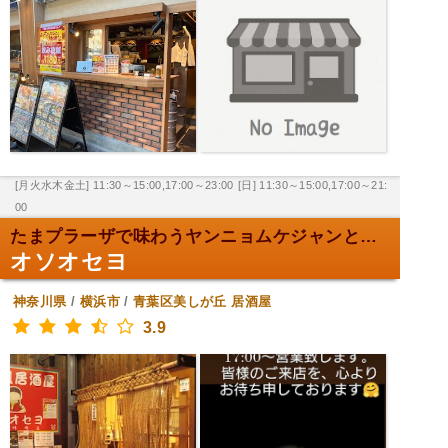
[月火水木金土] 11:30～15:00,17:00～23:00
[日] 11:30～15:00,17:00～21:
00
たまプラーザで味わうヤンニョムケジャンと生マッコリ...
オソオセヨ
神奈川県
/
横浜市
/
青葉区美しが丘
居酒屋
3.9