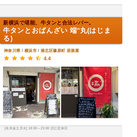
新横浜で堪能、牛タンと合法レバー。
牛タンとおばんざい 端"丸(はじま
る)
神奈川県
/
横浜市
/
港北区篠原町
居酒屋
4.4
[水木金土月火] 18:00～23:00
[日] 定休日