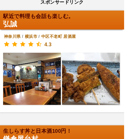
スポンサードリンク
駅近で料理も会話も楽しむ。
弘誠
神奈川県
/
横浜市
/
中区不老町
居酒屋
4.3
生しらす丼と日本酒100円！
鎌倉屋台村