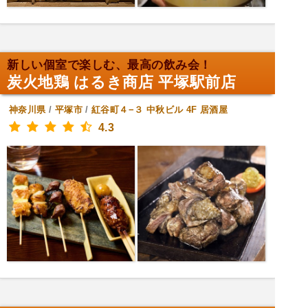
新しい個室で楽しむ、最高の飲み会！
炭火地鶏 はるき商店 平塚駅前店
神奈川県
/
平塚市
/
紅谷町４−３ 中秋ビル 4F
居酒屋
4.3