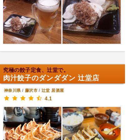
究極の餃子定食、辻堂で。
肉汁餃子のダンダダン 辻堂店
神奈川県
/
藤沢市
/
辻堂
居酒屋
4.1