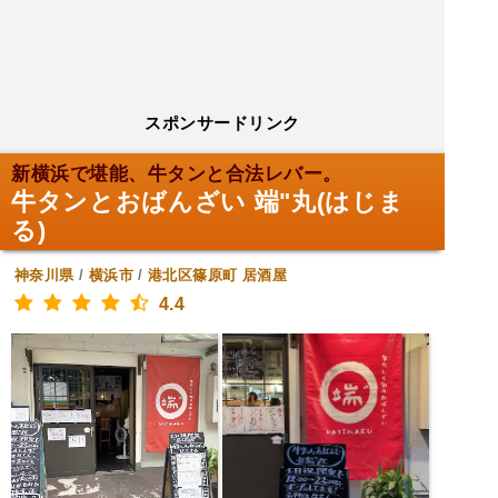
スポンサードリンク
新横浜で堪能、牛タンと合法レバー。
牛タンとおばんざい 端"丸(はじま
る)
神奈川県
/
横浜市
/
港北区篠原町
居酒屋
4.4