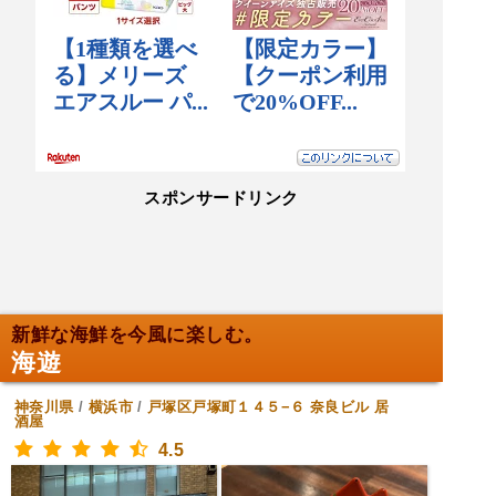
スポンサードリンク
新鮮な海鮮を今風に楽しむ。
海遊
神奈川県
/
横浜市
/
戸塚区戸塚町１４５−６ 奈良ビル
居
酒屋
4.5