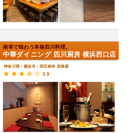
南幸で味わう本格四川料理。
中華ダイニング 四川厨房 横浜西口店
神奈川県
/
横浜市
/
西区南幸
居酒屋
3.9