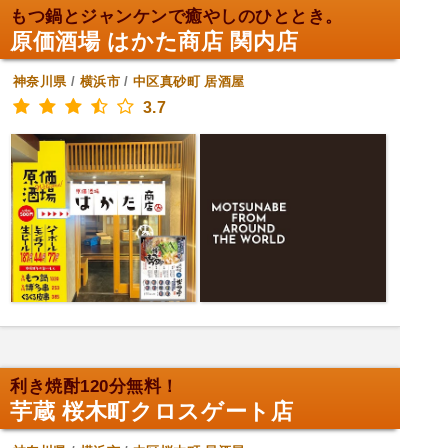
もつ鍋とジャンケンで癒やしのひととき。
原価酒場 はかた商店 関内店
神奈川県
/
横浜市
/
中区真砂町
居酒屋
3.7
利き焼酎120分無料！
芋蔵 桜木町クロスゲート店