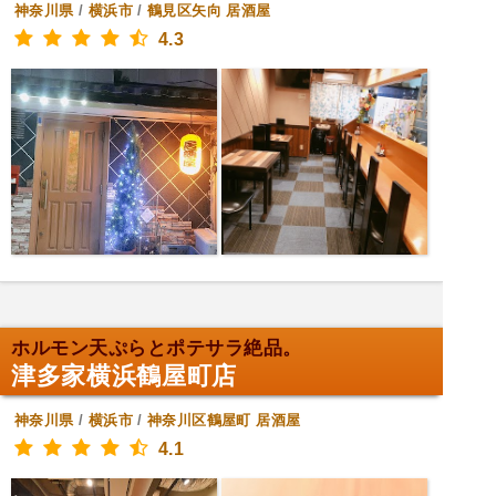
神奈川県
/
横浜市
/
鶴見区矢向
居酒屋
4.3
ホルモン天ぷらとポテサラ絶品。
津多家横浜鶴屋町店
神奈川県
/
横浜市
/
神奈川区鶴屋町
居酒屋
4.1