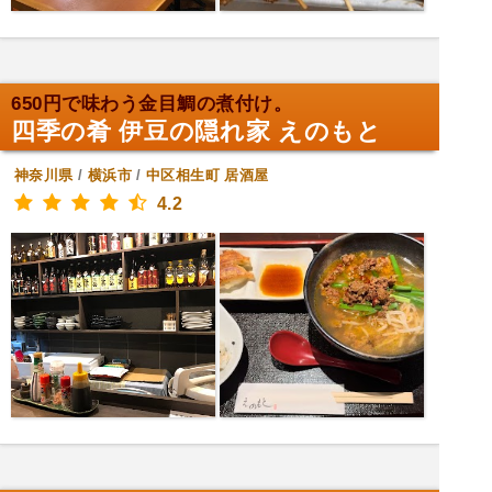
650円で味わう金目鯛の煮付け。
四季の肴 伊豆の隠れ家 えのもと
神奈川県
/
横浜市
/
中区相生町
居酒屋
4.2