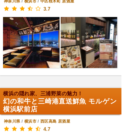
神奈川県
/
横浜市
/
中区桜木町
居酒屋
3.7
横浜の隠れ家、三浦野菜の魅力！
幻の和牛と三崎港直送鮮魚 モルゲン
横浜駅前店
神奈川県
/
横浜市
/
西区高島
居酒屋
4.7