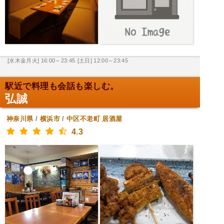
[水木金月火] 16:00～23:45
[土日] 12:00～23:45
駅近で料理も会話も楽しむ。
弘誠
神奈川県
/
横浜市
/
中区不老町
居酒屋
4.3