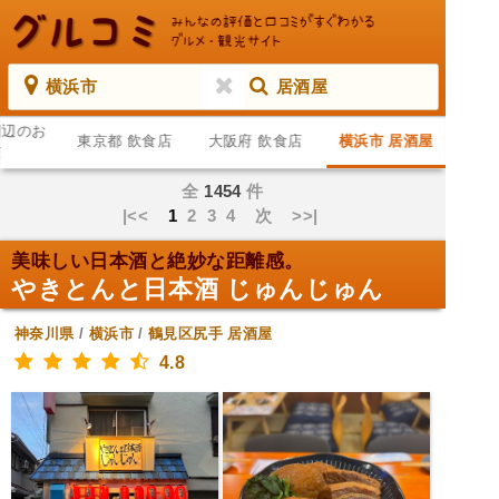
横浜市
居酒屋
周辺のお
東京都 飲食店
大阪府 飲食店
横浜市 居酒屋
店
全
1454
件
|<<
1
2
3
4
次
>>|
美味しい日本酒と絶妙な距離感。
やきとんと日本酒 じゅんじゅん
神奈川県
/
横浜市
/
鶴見区尻手
居酒屋
4.8