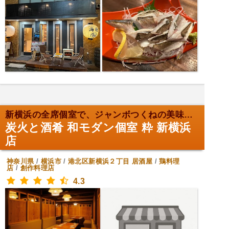
新横浜の全席個室で、ジャンボつくねの美味しさ満喫！
炭火と酒肴 和モダン個室 粋 新横浜
店
神奈川県
/
横浜市
/
港北区新横浜２丁目
居酒屋
/
鶏料理
店
/
創作料理店
4.3