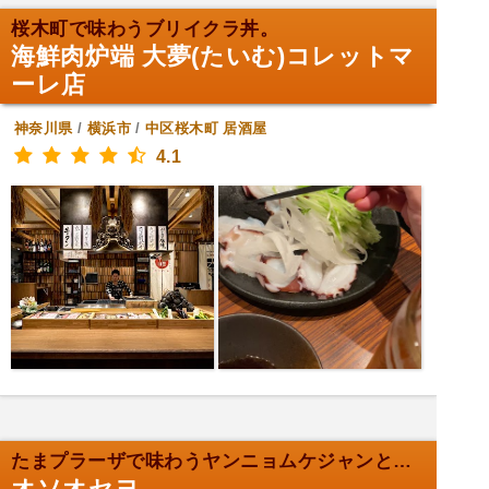
桜木町で味わうブリイクラ丼。
海鮮肉炉端 大夢(たいむ)コレットマ
ーレ店
神奈川県
/
横浜市
/
中区桜木町
居酒屋
4.1
たまプラーザで味わうヤンニョムケジャンと生マッコリ...
オソオセヨ