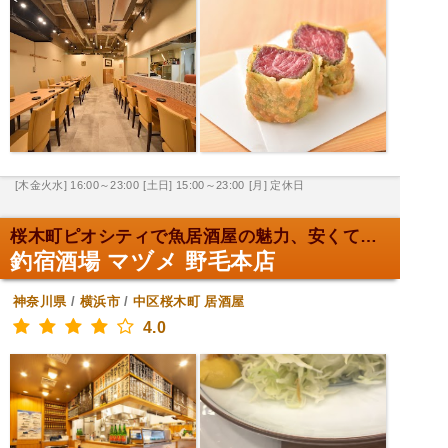
[木金火水] 16:00～23:00
[土日] 15:00～23:00
[月] 定休日
桜木町ピオシティで魚居酒屋の魅力、安くて楽しい呑み...
釣宿酒場 マヅメ 野毛本店
神奈川県
/
横浜市
/
中区桜木町
居酒屋
4.0