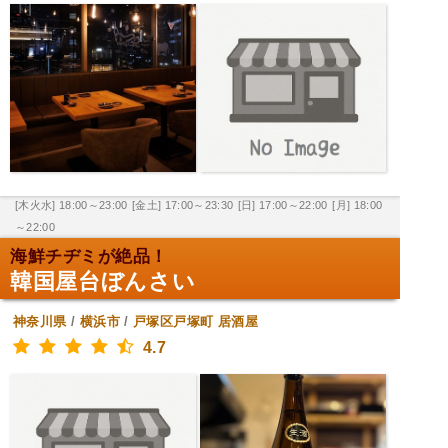
[木火水] 18:00～23:00
[金土] 17:00～23:30
[日] 17:00～22:00
[月] 18:00
～22:00
海鮮チヂミが絶品！
韓国屋台ぼんさい
神奈川県
/
横浜市
/
戸塚区戸塚町
居酒屋
4.7