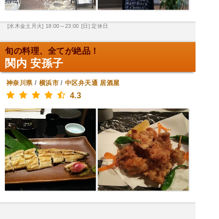
[水木金土月火] 18:00～23:00
[日] 定休日
旬の料理、全てが絶品！
関内 安孫子
神奈川県
/
横浜市
/
中区弁天通
居酒屋
4.3