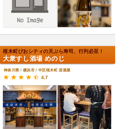
桜木町ぴおシティの天ぷら寿司、行列必至！
大衆すし酒場 めのじ
神奈川県
/
横浜市
/
中区桜木町
居酒屋
4.7