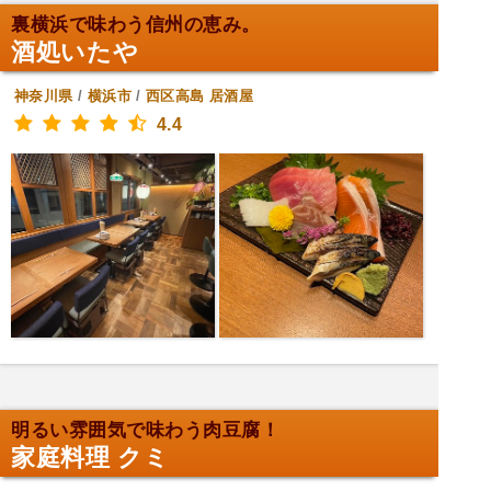
裏横浜で味わう信州の恵み。
酒処いたや
神奈川県
/
横浜市
/
西区高島
居酒屋
4.4
明るい雰囲気で味わう肉豆腐！
家庭料理 クミ