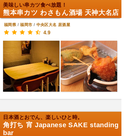
美味しい串カツ食べ放題！
熊本串カツ わさもん酒場 天神大名店
福岡県
/
福岡市
/
中央区大名
居酒屋
4.9
日本酒とおでん、楽しいひと時。
角打ち 宵 Japanese SAKE standing
bar