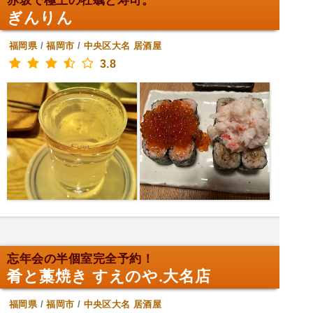
赤坂で極上の牡蠣と寿司。
ぎんりん
福岡県
/
福岡市
/
中央区大名
居酒屋
3.8
忘年会の半個室完全予約！
肴と藁焼き すえのや.大名店
福岡県
/
福岡市
/
中央区大名
居酒屋