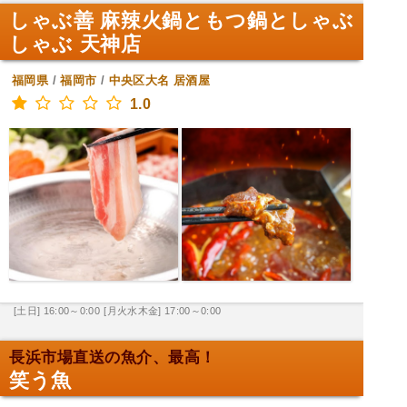
しゃぶ善 麻辣火鍋ともつ鍋としゃぶ
しゃぶ 天神店
福岡県
/
福岡市
/
中央区大名
居酒屋
1.0
[土日] 16:00～0:00
[月火水木金] 17:00～0:00
長浜市場直送の魚介、最高！
笑う魚