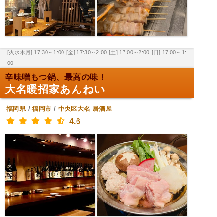
[火水木月] 17:30～1:00
[金] 17:30～2:00
[土] 17:00～2:00
[日] 17:00～1:
00
辛味噌もつ鍋、最高の味！
大名暖招家あんねい
福岡県
/
福岡市
/
中央区大名
居酒屋
4.6