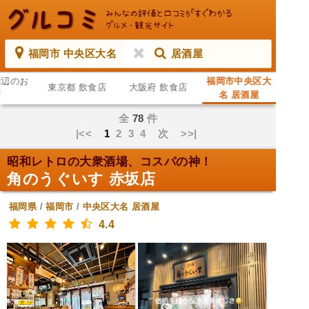
福岡市 中央区大名
居酒屋
周辺のお
福岡市中央区大
東京都 飲食店
大阪府 飲食店
店
名 居酒屋
全
78
件
|<<
1
2
3
4
次
>>|
昭和レトロの大衆酒場、コスパの神！
角のうぐいす 赤坂店
福岡県
/
福岡市
/
中央区大名
居酒屋
4.4