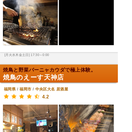
[月火水木金土日] 17:30～0:00
焼鳥と野菜バーニャカウダで極上体験。
焼鳥のえーす天神店
福岡県
/
福岡市
/
中央区大名
居酒屋
4.2