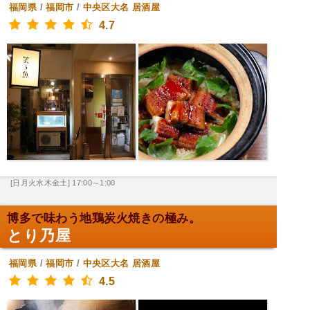
福岡県
/
福岡市
/
中央区大名
居酒屋
4.7
[日月火水木金土] 17:00～1:00
博多で味わう地鶏炭火焼きの極み。
とり乃屋
福岡県
/
福岡市
/
中央区大名
居酒屋
4.5