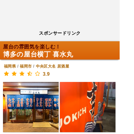
スポンサードリンク
屋台の雰囲気を楽しむ！
博多の屋台横丁 喜水丸
福岡県
/
福岡市
/
中央区大名
居酒屋
3.9