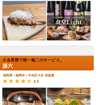
大名界隈で唯一無二のサービス。
源六
福岡県
/
福岡市
/
中央区大名
居酒屋
4.5