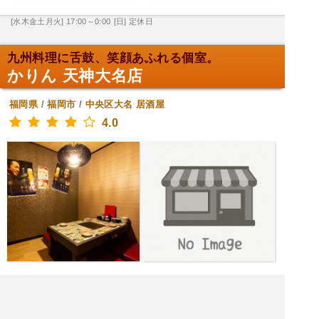
[水木金土月火] 17:00～0:00
[日] 定休日
九州料理に舌鼓、笑顔あふれる個室。
かりん 天神大名店
福岡県
/
福岡市
/
中央区大名
居酒屋
4.0
[水木日月火] 17:00～1:00
[金土] 17:00～2:00