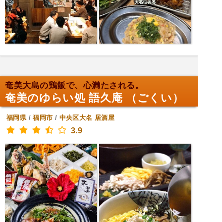
奄美大島の鶏飯で、心満たされる。
奄美のゆらい処 語久庵 （ごくい）
福岡県
/
福岡市
/
中央区大名
居酒屋
3.9