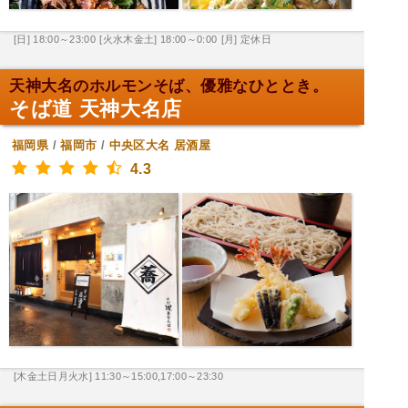
[日] 18:00～23:00
[火水木金土] 18:00～0:00
[月] 定休日
天神大名のホルモンそば、優雅なひととき。
そば道 天神大名店
福岡県
/
福岡市
/
中央区大名
居酒屋
4.3
[木金土日月火水] 11:30～15:00,17:00～23:30