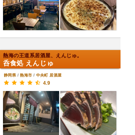
熱海の王道系居酒屋、えんじゅ。
呑食処 えんじゅ
静岡県
/
熱海市
/
中央町
居酒屋
4.9