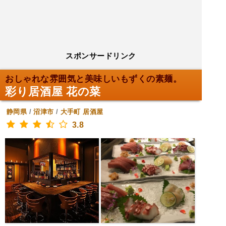
スポンサードリンク
おしゃれな雰囲気と美味しいもずくの素麺。
彩り居酒屋 花の菜
静岡県
/
沼津市
/
大手町
居酒屋
3.8