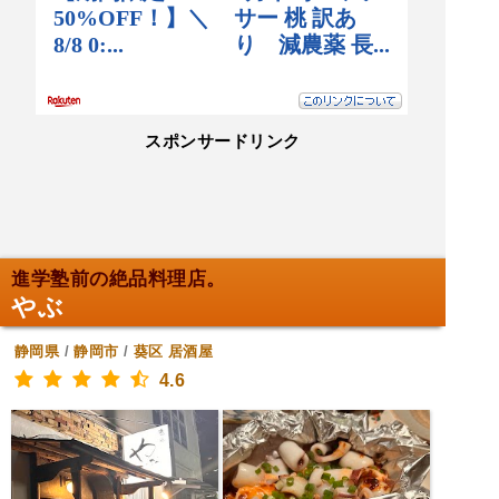
スポンサードリンク
進学塾前の絶品料理店。
やぶ
静岡県
/
静岡市
/
葵区
居酒屋
4.6