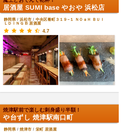
魔王とおでんで乾杯！
居酒屋 SUMI base やおや 浜松店
静岡県
/
浜松市
/
中央区肴町３１９−１ ＮＯａＨ ＢＵＩ
ＬＤＩＮＧ B
居酒屋
4.7
焼津駅前で楽しむ刺身盛り半額！
や台ずし 焼津駅南口町
静岡県
/
焼津市
/
栄町
居酒屋