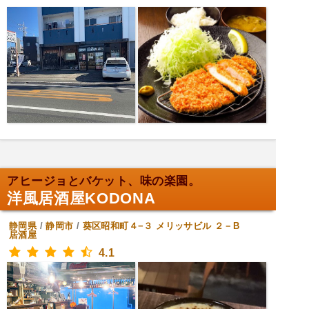
アヒージョとバケット、味の楽園。
洋風居酒屋KODONA
静岡県
/
静岡市
/
葵区昭和町４−３ メリッサビル ２－B
居酒屋
4.1