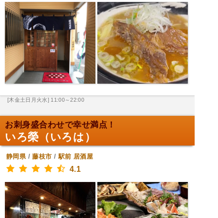
[木金土日月火水] 11:00～22:00
お刺身盛合わせで幸せ満点！
いろ榮（いろは）
静岡県
/
藤枝市
/
駅前
居酒屋
4.1