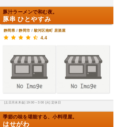
豚汁ラーメンで和む夜。
豚串 ひとやすみ
静岡県
/
静岡市
/
駿河区南町
居酒屋
4.4
[土日月水木金] 19:00～3:00
[火] 定休日
季節の味を堪能する、小料理屋。
はせがわ