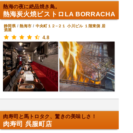
熱海の夜に絶品焼き鳥。
熱海炭火焼ビストロLA BORRACHA
静岡県
/
熱海市
/
中央町１２−２１ 小川ビル １階東側
居
酒屋
4.8
肉寿司と馬トロタク、驚きの美味しさ！
肉寿司 呉服町店