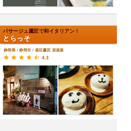
パサージュ鷹匠で和イタリアン！
とらっそ
静岡県
/
静岡市
/
葵区鷹匠
居酒屋
4.3