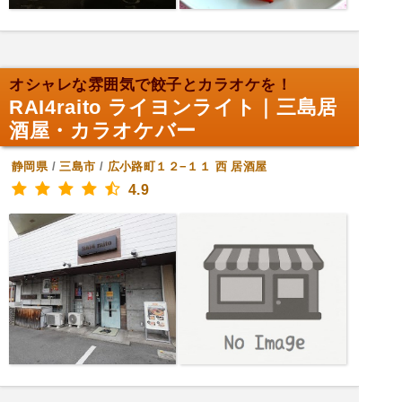
オシャレな雰囲気で餃子とカラオケを！
RAI4raito ライヨンライト｜三島居
酒屋・カラオケバー
静岡県
/
三島市
/
広小路町１２−１１ 西
居酒屋
4.9