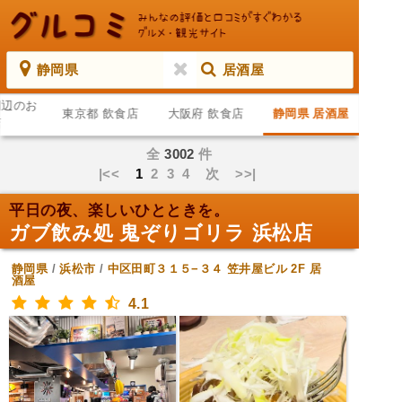
静岡県
居酒屋
周辺のお
東京都 飲食店
大阪府 飲食店
静岡県 居酒屋
店
全
3002
件
|<<
1
2
3
4
次
>>|
平日の夜、楽しいひとときを。
ガブ飲み処 鬼ぞりゴリラ 浜松店
静岡県
/
浜松市
/
中区田町３１５−３４ 笠井屋ビル 2F
居
酒屋
4.1