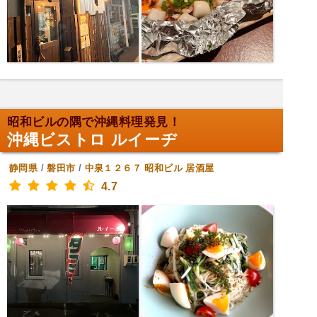
昭和ビルの隅で沖縄料理発見！
沖縄ビストロ ルイーヂ
静岡県
/
磐田市
/
中泉１２６７ 昭和ビル
居酒屋
4.7