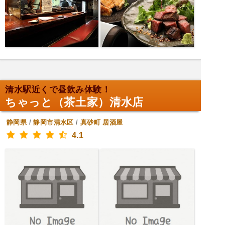
清水駅近くで昼飲み体験！
ちゃっと（茶土家）清水店
静岡県
/
静岡市清水区
/
真砂町
居酒屋
4.1