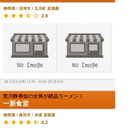
静岡県
/
沼津市
/
五月町
居酒屋
3.9
[金土日火水木] 17:30～23:00
[月] 定休日
荒川静香似の女将が絶品ラーメン！
一新食堂
静岡県
/
島田市
/
本通
居酒屋
4.2