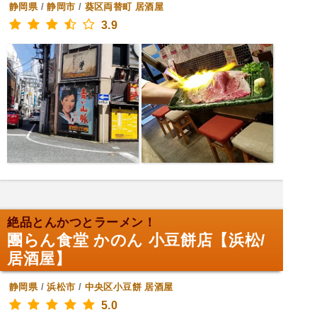
静岡県
/
静岡市
/
葵区両替町
居酒屋
3.9
絶品とんかつとラーメン！
團らん食堂 かのん 小豆餅店【浜松/
居酒屋】
静岡県
/
浜松市
/
中央区小豆餅
居酒屋
5.0